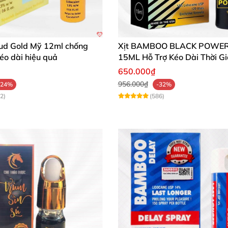
ưởng cuộc sống tình dục viên mãn, bền bỉ và tràn đầy h
mạnh! 🚀
tud Gold Mỹ 12ml chống
Xịt BAMBOO BLACK POWE
kéo dài hiệu quả
15ML Hỗ Trợ Kéo Dài Thời G
Hệ
650.000₫
956.000₫
-24%
-32%
2)
(586)