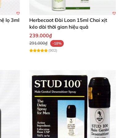
hệ lọ 3ml
Herbecaot Đài Loan 15ml Chai xịt
kéo dài thời gian hiệu quả
239.000₫
291.000₫
-18%
(902)