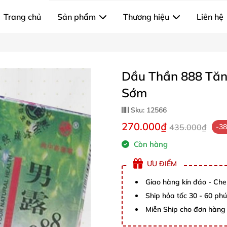
Trang chủ
Sản phẩm
Thương hiệu
Liên hệ
Dầu Thần 888 Tăn
Sớm
Sku:
12566
270.000₫
435.000₫
-3
Còn hàng
ƯU ĐIỂM
Giao hàng kín đáo - Che
Ship hỏa tốc 30 - 60 ph
Miễn Ship cho đơn hàng