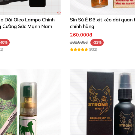
éo Dài Oleo Lampo Chính
Sìn Sú Ê Đê xịt kéo dài quan 
g Cường Sức Mạnh Nam
chính hãng
260.000₫
388.000₫
-40%
-33%
1)
(932)
Dầu Thần 888 Tăng Cương Cứng Chống Xuất Tinh Sớm
ý.
ời gian quan hệ, chống xuất tinh sớm.
toàn.