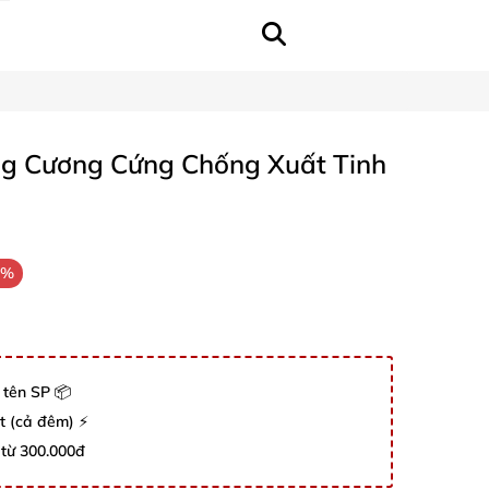
g Cương Cứng Chống Xuất Tinh
8%
 tên SP 📦
út (cả đêm) ⚡
 từ 300.000đ