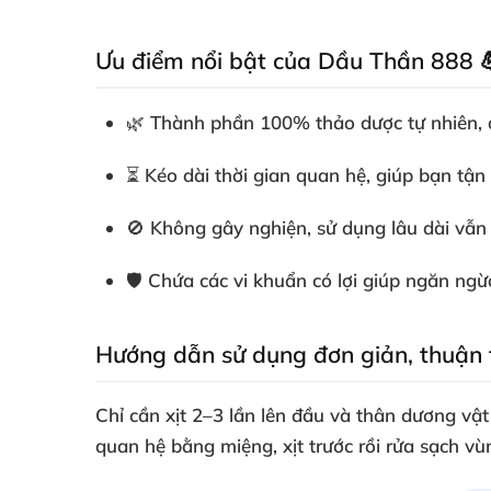
Ưu điểm nổi bật của Dầu Thần 888 
🌿 Thành phần 100% thảo dược tự nhiên, a
⏳ Kéo dài thời gian quan hệ, giúp bạn tậ
🚫 Không gây nghiện, sử dụng lâu dài vẫn
🛡️ Chứa các vi khuẩn có lợi giúp ngăn ng
Hướng dẫn sử dụng đơn giản, thuận t
Chỉ cần xịt 2–3 lần lên đầu và thân dương vậ
quan hệ bằng miệng, xịt trước rồi rửa sạch v