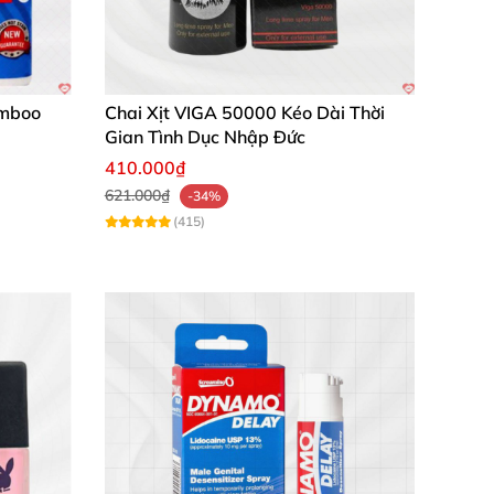
amboo
Chai Xịt VIGA 50000 Kéo Dài Thời
Gian Tình Dục Nhập Đức
410.000₫
621.000₫
-34%
(415)