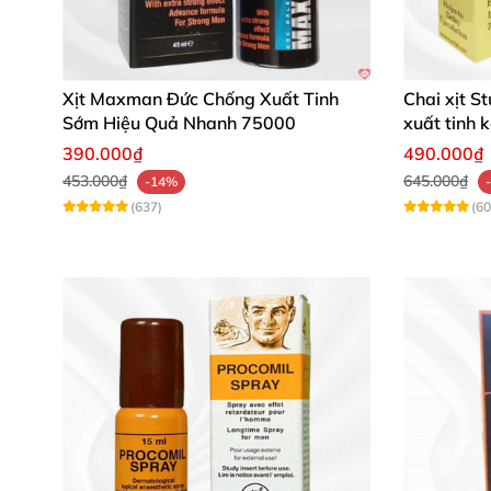
Hãy trải nghiệm ngay Dầu Thần 888 để tận h
khác biệt và tự tin khẳng định bản lĩnh phái 
Xịt Maxman Đức Chống Xuất Tinh
Chai xịt S
Sớm Hiệu Quả Nhanh 75000
xuất tinh 
390.000₫
490.000₫
453.000₫
645.000₫
-14%
(637)
(60