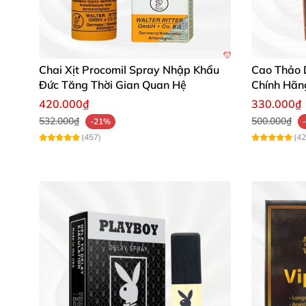
Chai Xịt Procomil Spray Nhập Khẩu
Cao Thảo 
Đức Tăng Thời Gian Quan Hệ
Chính Hãn
420.000₫
330.000₫
532.000₫
500.000₫
-21%
(457)
(42