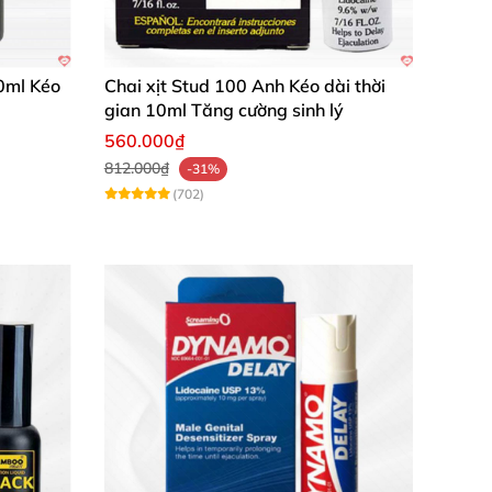
0ml Kéo
Chai xịt Stud 100 Anh Kéo dài thời
gian 10ml Tăng cường sinh lý
560.000₫
812.000₫
-31%
(702)
không bị kích ứng, rất ưng ý!"
ng về chất lượng và mùi hương nhẹ nhàng."
 hẳn. Sản phẩm đáng mua và rất an toàn."