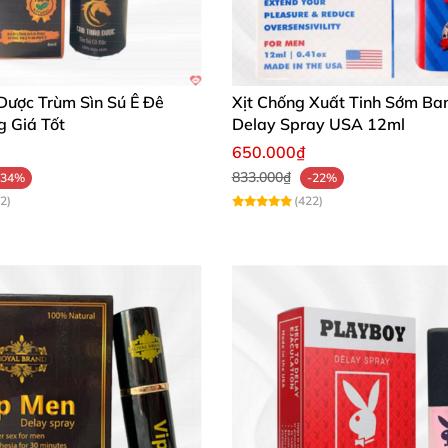
Dược Trùm Sìn Sú Ê Đê
Xịt Chống Xuất Tinh Sớm B
g Giá Tốt
Delay Spray USA 12ml
650.000₫
833.000₫
-34%
-22%
2)
(422)