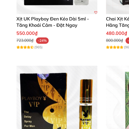
Xịt UK Playboy Đen Kéo Dài 5ml -
Chai Xịt K
Tăng Khoái Cảm - Đặt Ngay
Hãng Tăn
550.000₫
480.000₫
723.000₫
800.000₫
-24%
(965)
(96
Thông số kỹ thuật chi tiết 📊
Đối tượng: Nam giới cần tăng cường sinh l
Tính năng: Tăng cường độ cứng, kéo dài th
Thành phần chính: Thảo dược tự nhiên an 
Tác dụng phụ: Không có.