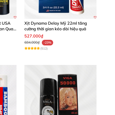
ứng khởi! Đặt mua hôm nay để khám phá sự
R USA
Xịt Dynamo Delay Mỹ 22ml tăng
ian Quan
cường thời gian kéo dài hiệu quả
527.000₫
684.000₫
-23%
(512)