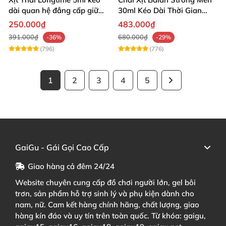
dài quan hệ đẳng cấp giữ
30ml Kéo Dài Thời Gian
cuộc yêu
Quan Hệ
250.000₫
483.000₫
391.000₫
680.000₫
-36%
-29%
(796)
(776)
1
2
3
4
5
GaiGu - Gái Gọi Cao Cấp
Giao hàng cả đêm 24/24
Website chuyên cung cấp đồ chơi người lớn, gel bôi
trơn, sản phẩm hỗ trợ sinh lý và phụ kiện dành cho
nam, nữ. Cam kết hàng chính hãng, chất lượng, giao
hàng kín đáo và uy tín trên toàn quốc. Từ khóa: gaigu,