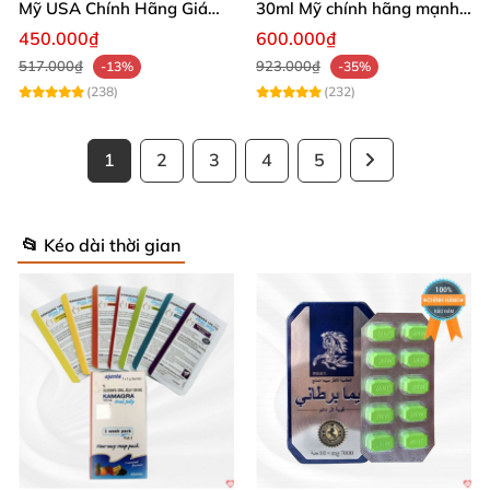
Mỹ USA Chính Hãng Giá
30ml Mỹ chính hãng mạnh
Tốt Mua Ngay
kích thích phê
450.000₫
600.000₫
517.000₫
923.000₫
-13%
-35%
(238)
(232)
1
2
3
4
5
📂 Kéo dài thời gian