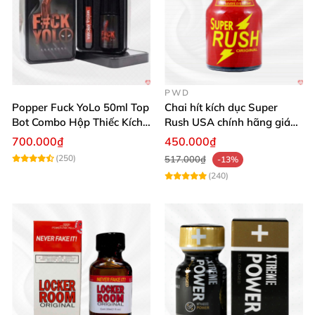
PWD
Popper Fuck YoLo 50ml Top
Chai hít kích dục Super
Bot Combo Hộp Thiếc Kích
Rush USA chính hãng giá
Thích Mua
tốt
700.000₫
450.000₫
(250)
517.000₫
-13%
(240)