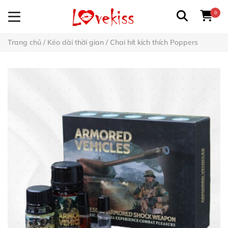
0
Trang chủ
/
Kéo dài thời gian
/
Chai hít kích thích Poppers