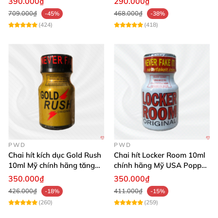
390.000₫
290.000₫
709.000₫
468.000₫
-45%
-38%
(424)
(418)
PWD
PWD
Chai hít kích dục Gold Rush
Chai hít Locker Room 10ml
10ml Mỹ chính hãng tăng
chính hãng Mỹ USA Popper
khoái cảm
mạnh mẽ kích thích
350.000₫
350.000₫
426.000₫
411.000₫
-18%
-15%
(260)
(259)