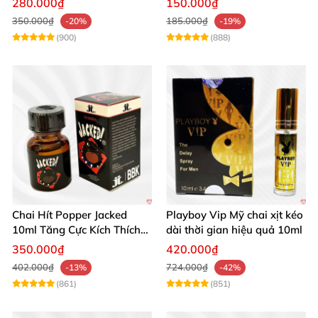
280.000₫
150.000₫
350.000₫
185.000₫
-20%
-19%
(900)
(888)
Chai Hít Popper Jacked
Playboy Vip Mỹ chai xịt kéo
10ml Tăng Cực Kích Thích
dài thời gian hiệu quả 10ml
Mạnh Mẽ
350.000₫
420.000₫
402.000₫
724.000₫
-13%
-42%
(861)
(851)