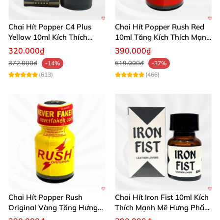
gây khó chịu."
Chai Hít Popper C4 Plus
Chai Hít Popper Rush Red
Lê Thu Hà: "Thiết kế nhỏ gọn, dễ mang theo, tác
Yellow 10ml Kích Thích
10ml Tăng Kích Thích Mạnh
dụng mạnh mẽ hơn nhiều so với các loại popper
Mạnh Mẽ
Mẽ
320.000₫
390.000₫
khác tôi từng dùng."
372.000₫
619.000₫
-14%
-37%
(613)
(466)
Đừng bỏ lỡ cơ hội trải nghiệm sức mạnh đỉnh cao từ
combo popper Armored Vehicles 60ml! 🛒 Mua ngay
hôm nay để cảm nhận sự khác biệt và tận hưởng
khoảnh khắc thăng hoa trọn vẹn nhất.
Chai Hít Popper Rush
Chai Hít Iron Fist 10ml Kích
Original Vàng Tăng Hưng
Thích Mạnh Mẽ Hưng Phấn
Phấn Mạnh 10ml
Tức Thì