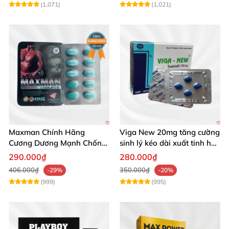
(1,071)
(1,021)
Maxman Chính Hãng
Viga New 20mg tăng cường
Cương Dương Mạnh Chống
sinh lý kéo dài xuất tinh hộp
Xuất Tinh Sớm Hộp 10
4 viên
290.000₫
280.000₫
406.000₫
350.000₫
-29%
-20%
(999)
(995)