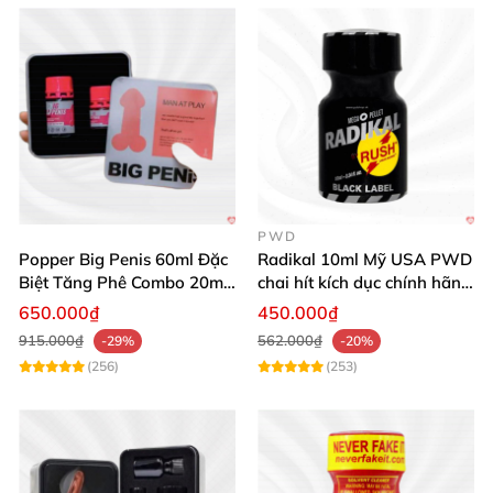
PWD
Popper Big Penis 60ml Đặc
Radikal 10ml Mỹ USA PWD
Biệt Tăng Phê Combo 20ml
chai hít kích dục chính hãng
40ml
siêu mạnh
650.000₫
450.000₫
915.000₫
562.000₫
-29%
-20%
(256)
(253)