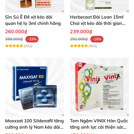
Sìn Sú Ê Đê xịt kéo dài
Herbecaot Đài Loan 15ml
quan hệ lọ 3ml chính hãng
Chai xịt kéo dài thời gian
hiệu quả
260.000₫
239.000₫
388.000₫
291.000₫
-33%
-18%
(932)
(902)
Maxxsat 100 Sildenafil tăng
Tem Ngậm VINIX Hàn Quốc
cường sinh lý Nam kéo dài
tăng sinh lực cải thiện sức
hiệu quả
khỏe phái mạnh