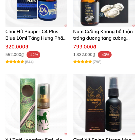
Chai Hít Popper C4 Plus
Nam Cường Khang bổ thận
Blue 10ml Tăng Hưng Phấn
tráng dương tăng cường
Mạnh Mẽ
sinh lực bền lâu
320.000₫
799.000₫
552.000₫
1.332.000₫
-42%
-40%
(844)
(798)
Xịt Thái Longtime 5ml kéo
Chai Xịt Balan Strong Men