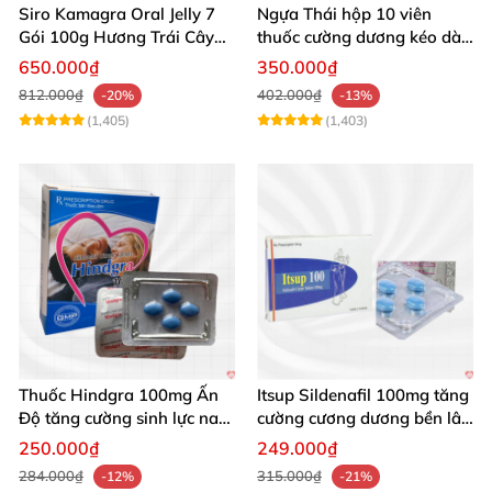
Siro Kamagra Oral Jelly 7
Ngựa Thái hộp 10 viên
Gói 100g Hương Trái Cây
thuốc cường dương kéo dài
Tăng Cường Sinh Lý Nam
cực mạnh
650.000₫
350.000₫
812.000₫
402.000₫
-20%
-13%
(1,405)
(1,403)
Thuốc Hindgra 100mg Ấn
Itsup Sildenafil 100mg tăng
Độ tăng cường sinh lực nam
cường cương dương bền lâu
chống xuất tinh sớm
nam
250.000₫
249.000₫
284.000₫
315.000₫
-12%
-21%