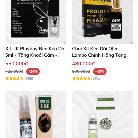
Xịt UK Playboy Đen Kéo Dài
Chai Xịt Kéo Dài Oleo
5ml - Tăng Khoái Cảm -
Lampo Chính Hãng Tăng
Đặt Ngay
Cường Sức Mạnh Nam
550.000₫
480.000₫
723.000₫
800.000₫
-24%
-40%
(965)
(961)