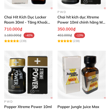
PWD
Chai Hít Kích Dục Locker
Chai hít kích dục Xtreme
Room 30ml - Tăng Khoái
Power 10ml chính hãng Mỹ
Cảm Đỉnh Cao
USA PWD
710.000₫
350.000₫
1.183.000₫
402.000₫
-40%
-13%
(239)
(238)
PWD
Popper Xtreme Power 10ml
Popper Jungle Juice Max