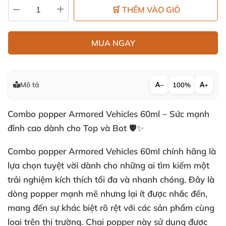
🛒 THÊM VÀO GIỎ
MUA NGAY
Mô tả
−
100%
+
Combo popper Armored Vehicles 60ml – Sức mạnh
đỉnh cao dành cho Top và Bot 🛡️✨
Combo popper Armored Vehicles 60ml chính hãng là
lựa chọn tuyệt vời dành cho những ai tìm kiếm một
trải nghiệm kích thích tối đa và nhanh chóng. Đây là
dòng popper mạnh mẽ nhưng lại ít được nhắc đến,
mang đến sự khác biệt rõ rệt với các sản phẩm cùng
loại trên thị trường. Chai popper này sử dụng được