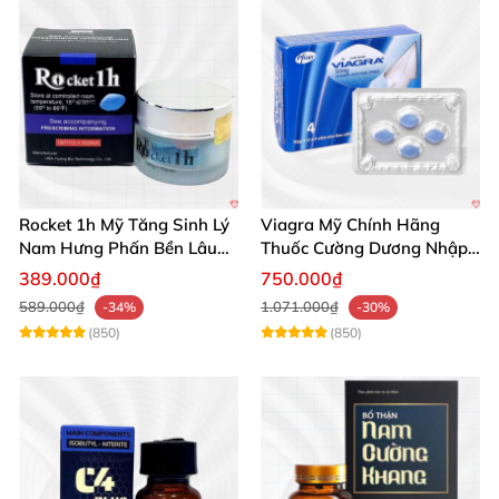
Rocket 1h Mỹ Tăng Sinh Lý
Viagra Mỹ Chính Hãng
Nam Hưng Phấn Bền Lâu
Thuốc Cường Dương Nhập
Mạnh Mẽ
Khẩu Chính Ngạch
389.000₫
750.000₫
589.000₫
1.071.000₫
-34%
-30%
(850)
(850)