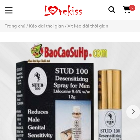
0
Trang chủ
/
Kéo dài thời gian
/
Xịt kéo dài thời gian