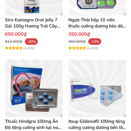
Siro Kamagra Oral Jelly 7
Ngựa Thái hộp 10 viên
Gói 100g Hương Trái Cây
thuốc cường dương kéo dài
Tăng Cường Sinh Lý Nam
cực mạnh
650.000₫
350.000₫
812.000₫
402.000₫
-20%
-13%
(1,405)
(1,403)
Thuốc Hindgra 100mg Ấn
Itsup Sildenafil 100mg tăng
Độ tăng cường sinh lực nam
cường cương dương bền lâu