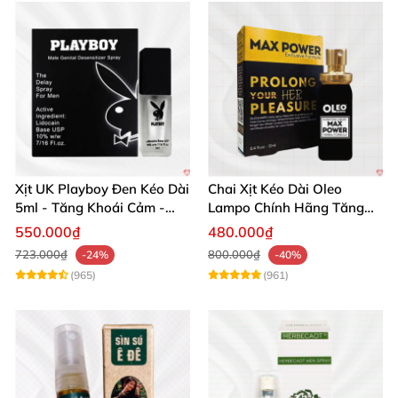
Xịt UK Playboy Đen Kéo Dài
Chai Xịt Kéo Dài Oleo
5ml - Tăng Khoái Cảm -
Lampo Chính Hãng Tăng
Đặt Ngay
Cường Sức Mạnh Nam
550.000₫
480.000₫
723.000₫
800.000₫
-24%
-40%
(965)
(961)