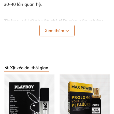
30-40 lần quan hệ.
Thông số kỹ thuật chi tiết của sản phẩm
📊
Xem thêm
Hãng sản xuất: STUD 100® Desensitizing Spray
for Men
Xuất xứ: Anh Quốc, cấp phép từ năm 1972
📂 Xịt kéo dài thời gian
Dung tích: 12ml (12mg) với vòi xịt chuẩn xác
Thành phần chủ đạo: 9,6% Lidocaine – an toàn,
hiệu quả
Số lần xịt: khoảng 120 lần (tương đương 30-40