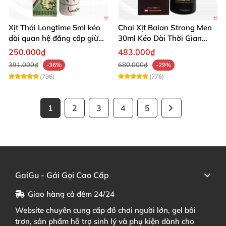
Xịt Thái Longtime 5ml kéo
Chai Xịt Balan Strong Men
dài quan hệ đẳng cấp giữ
30ml Kéo Dài Thời Gian
cuộc yêu
Quan Hệ
250.000₫
483.000₫
391.000₫
680.000₫
-36%
-29%
(796)
(776)
1
2
3
4
5
GaiGu - Gái Gọi Cao Cấp
Giao hàng cả đêm 24/24
Website chuyên cung cấp đồ chơi người lớn, gel bôi
trơn, sản phẩm hỗ trợ sinh lý và phụ kiện dành cho