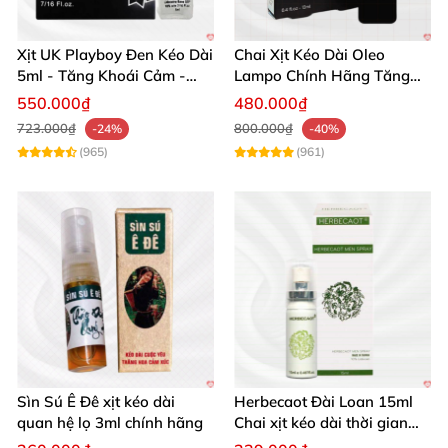
lần quan hệ)
Phù hợp dùng khi dương vật cương cứng hoặc
Xịt UK Playboy Đen Kéo Dài
Chai Xịt Kéo Dài Oleo
5ml - Tăng Khoái Cảm -
Lampo Chính Hãng Tăng
mềm
Đặt Ngay
Cường Sức Mạnh Nam
550.000₫
480.000₫
An toàn khi quan hệ tình dục bằng miệng
723.000₫
800.000₫
-24%
-40%
(965)
(961)
Sìn Sú Ê Đê xịt kéo dài
Herbecaot Đài Loan 15ml
quan hệ lọ 3ml chính hãng
Chai xịt kéo dài thời gian
hiệu quả