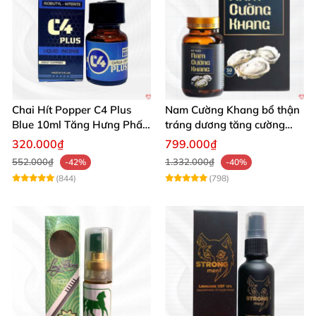
Chai Hít Popper C4 Plus
Nam Cường Khang bổ thận
Blue 10ml Tăng Hưng Phấn
tráng dương tăng cường
Mạnh Mẽ
sinh lực bền lâu
320.000₫
799.000₫
552.000₫
1.332.000₫
-42%
-40%
(844)
(798)