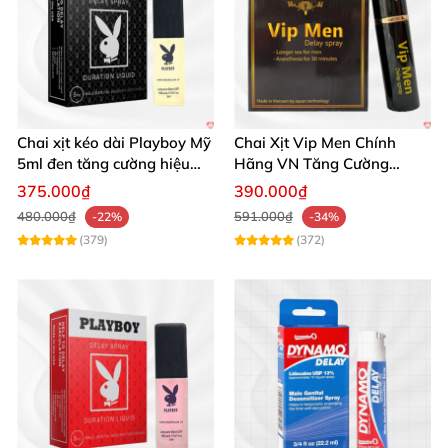
Chai xịt kéo dài Playboy Mỹ
Chai Xịt Vip Men Chính
5ml đen tăng cường hiệu
Hãng VN Tăng Cường
quả
Phong Độ Kéo Dài
375.000₫
390.000₫
480.000₫
591.000₫
-22%
-34%
(379)
(372)