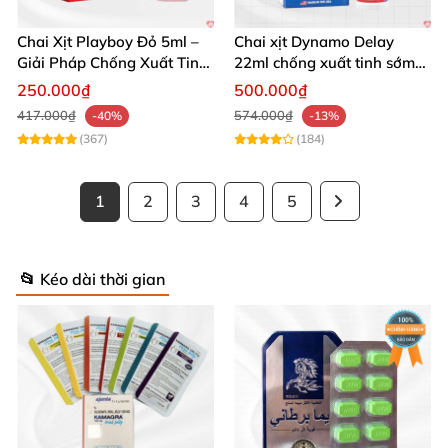
Chai Xịt Playboy Đỏ 5ml –
Chai xịt Dynamo Delay
Giải Pháp Chống Xuất Tinh
22ml chống xuất tinh sớm
Hiệu Quả
kéo dài hiệu quả
250.000₫
500.000₫
417.000₫
574.000₫
-40%
-13%
(367)
(184)
1
2
3
4
5
📂 Kéo dài thời gian