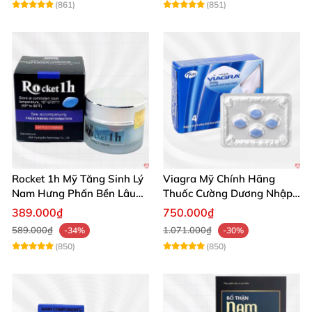
(861)
(851)
Rocket 1h Mỹ Tăng Sinh Lý
Viagra Mỹ Chính Hãng
Nam Hưng Phấn Bền Lâu
Thuốc Cường Dương Nhập
Mạnh Mẽ
Khẩu Chính Ngạch
389.000₫
750.000₫
589.000₫
1.071.000₫
-34%
-30%
(850)
(850)