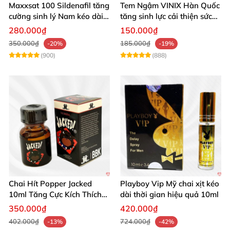
Maxxsat 100 Sildenafil tăng
Tem Ngậm VINIX Hàn Quốc
cường sinh lý Nam kéo dài
tăng sinh lực cải thiện sức
hiệu quả
khỏe phái mạnh
280.000₫
150.000₫
350.000₫
185.000₫
-20%
-19%
(900)
(888)
Chai Hít Popper Jacked
Playboy Vip Mỹ chai xịt kéo
10ml Tăng Cực Kích Thích
dài thời gian hiệu quả 10ml
Mạnh Mẽ
350.000₫
420.000₫
402.000₫
724.000₫
-13%
-42%