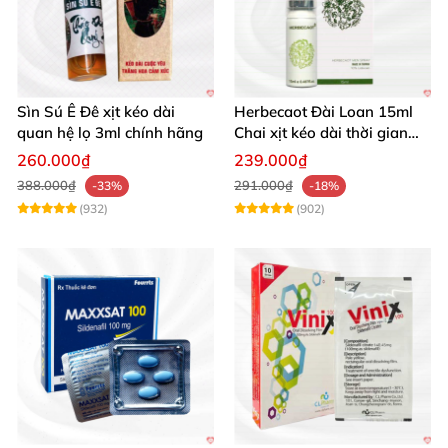
Sìn Sú Ê Đê xịt kéo dài
Herbecaot Đài Loan 15ml
quan hệ lọ 3ml chính hãng
Chai xịt kéo dài thời gian
hiệu quả
260.000₫
239.000₫
388.000₫
291.000₫
-33%
-18%
(932)
(902)