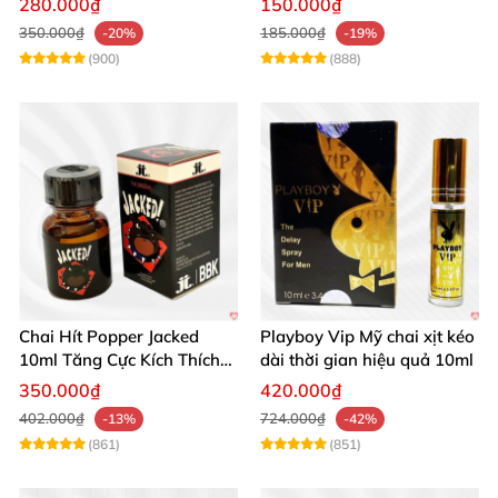
280.000₫
150.000₫
350.000₫
185.000₫
-20%
-19%
(900)
(888)
Chai Hít Popper Jacked
Playboy Vip Mỹ chai xịt kéo
10ml Tăng Cực Kích Thích
dài thời gian hiệu quả 10ml
Mạnh Mẽ
350.000₫
420.000₫
402.000₫
724.000₫
-13%
-42%
(861)
(851)