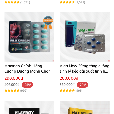
(1,071)
(1,021)
Maxman Chính Hãng
Viga New 20mg tăng cường
Cương Dương Mạnh Chống
sinh lý kéo dài xuất tinh hộp
Xuất Tinh Sớm Hộp 10
4 viên
290.000₫
280.000₫
406.000₫
350.000₫
-29%
-20%
(999)
(995)