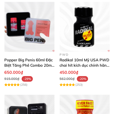
PWD
Popper Big Penis 60ml Đặc
Radikal 10ml Mỹ USA PWD
Biệt Tăng Phê Combo 20ml
chai hít kích dục chính hãng
40ml
siêu mạnh
650.000₫
450.000₫
915.000₫
562.000₫
-29%
-20%
(256)
(253)