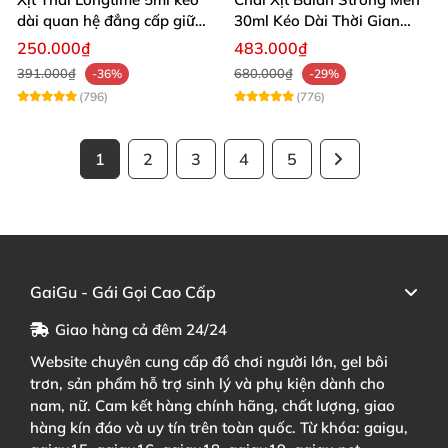
dài quan hệ đẳng cấp giữ
30ml Kéo Dài Thời Gian
cuộc yêu
Quan Hệ
250.000₫
483.000₫
391.000₫
680.000₫
-36%
-29%
(796)
(776)
1
2
3
4
5
GaiGu - Gái Gọi Cao Cấp
Giao hàng cả đêm 24/24
Website chuyên cung cấp đồ chơi người lớn, gel bôi
trơn, sản phẩm hỗ trợ sinh lý và phụ kiện dành cho
nam, nữ. Cam kết hàng chính hãng, chất lượng, giao
hàng kín đáo và uy tín trên toàn quốc. Từ khóa: gaigu,