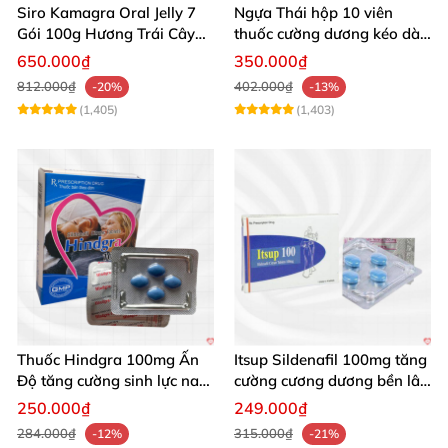
Siro Kamagra Oral Jelly 7
Ngựa Thái hộp 10 viên
Gói 100g Hương Trái Cây
thuốc cường dương kéo dài
Tăng Cường Sinh Lý Nam
cực mạnh
650.000₫
350.000₫
812.000₫
402.000₫
-20%
-13%
(1,405)
(1,403)
Thuốc Hindgra 100mg Ấn
Itsup Sildenafil 100mg tăng
Độ tăng cường sinh lực nam
cường cương dương bền lâu
chống xuất tinh sớm
nam
250.000₫
249.000₫
284.000₫
315.000₫
-12%
-21%