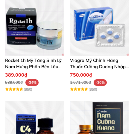
Rocket 1h Mỹ Tăng Sinh Lý
Viagra Mỹ Chính Hãng
Nam Hưng Phấn Bền Lâu
Thuốc Cường Dương Nhập
Mạnh Mẽ
Khẩu Chính Ngạch
389.000₫
750.000₫
589.000₫
1.071.000₫
-34%
-30%
(850)
(850)