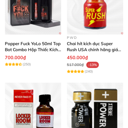
PWD
Popper Fuck YoLo 50ml Top
Chai hít kích dục Super
Bot Combo Hộp Thiếc Kích
Rush USA chính hãng giá
Thích Mua
tốt
700.000₫
450.000₫
(250)
517.000₫
-13%
(240)