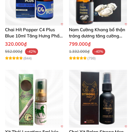
Chai Hít Popper C4 Plus
Nam Cường Khang bổ thận
Blue 10ml Tăng Hưng Phấn
tráng dương tăng cường
Mạnh Mẽ
sinh lực bền lâu
320.000₫
799.000₫
552.000₫
1.332.000₫
-42%
-40%
(844)
(798)
Xịt Thái Longtime 5ml kéo
Chai Xịt Balan Strong Men