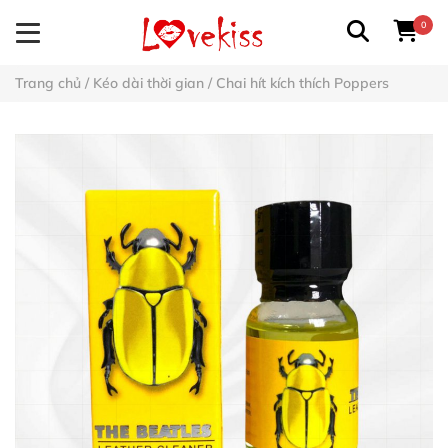
0
Trang chủ
/
Kéo dài thời gian
/
Chai hít kích thích Poppers