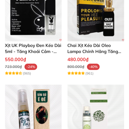
Xịt UK Playboy Đen Kéo Dài
Chai Xịt Kéo Dài Oleo
5ml - Tăng Khoái Cảm -
Lampo Chính Hãng Tăng
Đặt Ngay
Cường Sức Mạnh Nam
550.000₫
480.000₫
723.000₫
800.000₫
-24%
-40%
(965)
(961)