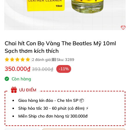
Chai hít Con Bọ Vàng The Beatles Mỹ 10ml
Sạch thơm kích thích
|
2 đánh giá
|
Sku:
3289
350.000₫
393.000₫
-11%
Còn hàng
ƯU ĐIỂM
Giao hàng kín đáo - Che tên SP 📦
Ship hỏa tốc 30 - 60 phút (cả đêm) ⚡
Miễn Ship cho đơn hàng từ 300.000đ