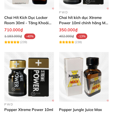
PWD
Chai Hít Kích Dục Locker
Chai hít kích dục Xtreme
Room 30ml - Tăng Khoái
Power 10ml chính hãng Mỹ
Cảm Đỉnh Cao
USA PWD
710.000₫
350.000₫
1.183.000₫
402.000₫
-40%
-13%
(239)
(238)
PWD
Popper Xtreme Power 10ml
Popper Jungle Juice Max