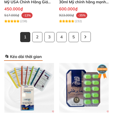
Mỹ USA Chính Hãng Giá
30ml Mỹ chính hãng mạnh
Tốt Mua Ngay
kích thích phê
450.000₫
600.000₫
517.000₫
923.000₫
-13%
-35%
(238)
(232)
1
2
3
4
5
📂 Kéo dài thời gian