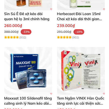
Sìn Sú Ê Đê xịt kéo dài
Herbecaot Đài Loan 15ml
quan hệ lọ 3ml chính hãng
Chai xịt kéo dài thời gian
hiệu quả
260.000₫
239.000₫
388.000₫
291.000₫
-33%
-18%
(932)
(902)
Maxxsat 100 Sildenafil tăng
Tem Ngậm VINIX Hàn Quốc
cường sinh lý Nam kéo dài
tăng sinh lực cải thiện sức
hiệu quả
khỏe phái mạnh