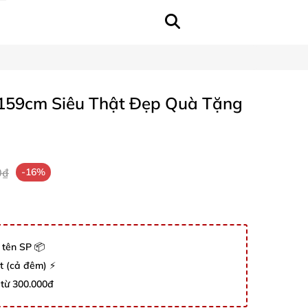
159cm Siêu Thật Đẹp Quà Tặng
0₫
-16%
 tên SP 📦
út (cả đêm) ⚡
 từ 300.000đ