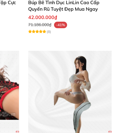
Tập Cực
Búp Bê Tình Dục LinLin Cao Cấp
Quyến Rũ Tuyệt Đẹp Mua Ngay
42.000.000₫
71.186.000₫
-41%
(8)