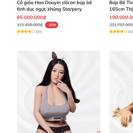
Cô giáo Hao Douyin silicon búp bê
Búp Bê Tì
tình dục ngực khủng Starpery
165cm Thậ
85.000.000₫
190.000.
121.428.000₫
231.707.000
-30%
(89)
(80