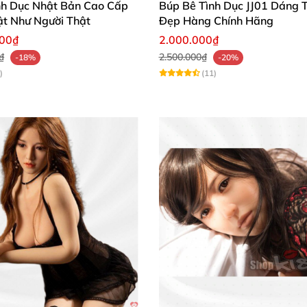
nh Dục Nhật Bản Cao Cấp
Búp Bê Tình Dục JJ01 Dáng 
t Như Người Thật
Đẹp Hàng Chính Hãng
000₫
2.000.000₫
₫
2.500.000₫
-18%
-20%
)
(11)