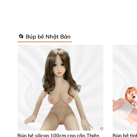
📂 Búp bê Nhật Bản
Búp bê silicon 100cm cao cấp Thiên
Búp bê tìn