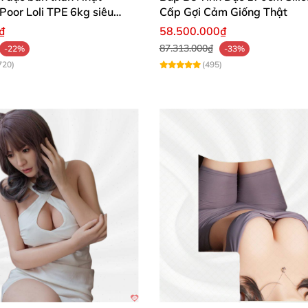
 Poor Loli TPE 6kg siêu
Cấp Gợi Cảm Giống Thật
₫
58.500.000₫
87.313.000₫
Búp Bê Yokizawa 159cm Siêu Thật Đẹp Quà Tặng Hấp Dẫn
-22%
-33%
720)
(495)
ược điêu khắc tỉ mỉ: ánh mắt biết nói, sống mũi thanh t
. Kết hợp với mái tóc được
cấy thủ công bằng sợi silicon