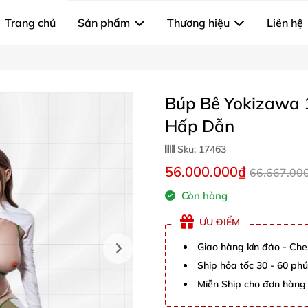
Trang chủ
Sản phẩm
Thương hiệu
Liên hệ
Búp Bê Yokizawa 
Hấp Dẫn
Sku:
17463
56.000.000₫
66.667.00
Còn hàng
ƯU ĐIỂM
Giao hàng kín đáo - Che
Ship hỏa tốc 30 - 60 ph
Miễn Ship cho đơn hàng