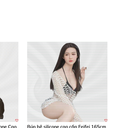
cone Cao
Búp bê silicone cao cấp Feifei 165cm