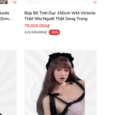
Ikeda
Búp Bê Tình Dục 160cm WM Victoria
60cm
Thật Như Người Thật Sang Trọng
79.000.000₫
121.538.000₫
-35%
 ra âm thanh tự nhiên, tăng thêm phần sống
m giác ôm khít, chân thực đến từng nhịp