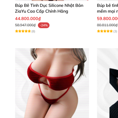
Búp Bê Tình Dục Silicone Nhật Bản
Búp bê tìn
ZiaYu Cao Cấp Chính Hãng
mềm mại n
44.800.000₫
59.800.0
58.947.000₫
80.811.000₫
-24%
(8)
(3)
Thông số kỹ thuật hoàn hảo – Tỷ lệ
Yokizawa được nghiên cứu và sản xuất tại Nhậ
Chiều cao:
159 cm – lý tưởng cho sự cân đ
Cân nặng:
36.5 kg – trọng lượng vừa phải
Vòng ngực:
82 cm – đầy đặn, tự nhiên
Thắt lưng:
58 cm – eo thon gọn, tôn dáng 