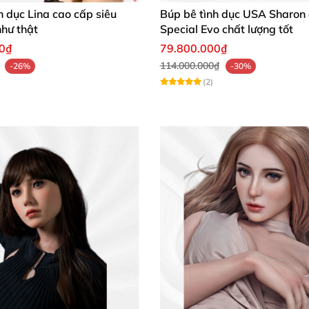
h dục Lina cao cấp siêu
Búp bê tình dục USA Sharon
hư thật
Special Evo chất lượng tốt
00₫
79.800.000₫
114.000.000₫
-26%
-30%
Búp Bê Yokizawa 159cm Siêu Thật Đẹp Quà Tặng Hấp Dẫn
(2)
 vàng chuẩn Nhật Bản ⚙️
t Bản với tiêu chuẩn khắt khe về hình thể và chất liệu. 
ối và dễ dàng tạo dáng
, mang lại cảm giác ôm ấp chân thực
quyến rũ