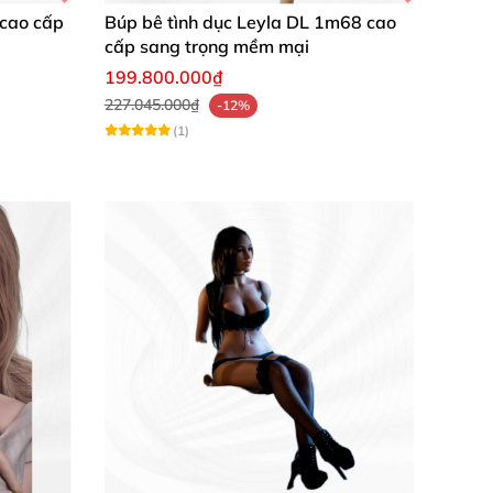
 cao cấp
Búp bê tình dục Leyla DL 1m68 cao
cấp sang trọng mềm mại
199.800.000₫
227.045.000₫
-12%
(1)
Dưới đây là những thông số ấn tượng: