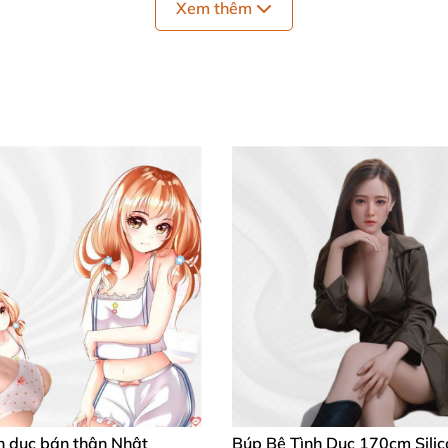
Xem thêm
h dục bán thân Nhật
Búp Bê Tình Dục 170cm Sili