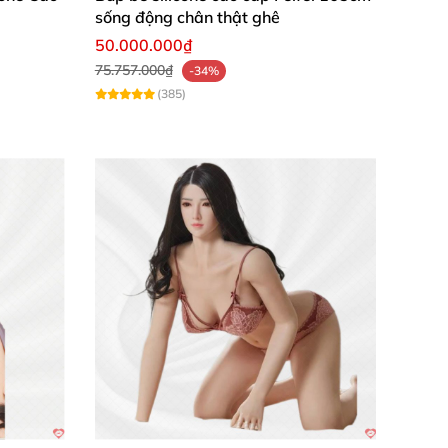
sống động chân thật ghê
50.000.000₫
75.757.000₫
-34%
(385)
ú, đôi môi mềm mại gợi cảm – tất cả tạo nên
e bạch kim
, búp bê mang vẻ đẹp sống động