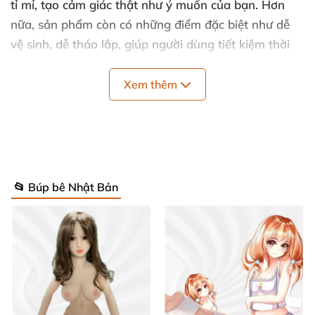
tỉ mỉ, tạo cảm giác thật như ý muốn của bạn. Hơn
nữa, sản phẩm còn có những điểm đặc biệt như dễ
vệ sinh, dễ tháo lắp, giúp người dùng tiết kiệm thời
gian và công sức khi bảo quản.
Xem thêm
Thông số kỹ thuật của búp bê cao cấp
Real Lady 170cm S40 Eileen
Chiều cao:
170cm
📂 Búp bê Nhật Bản
Chất liệu:
Cao cấp, mềm mại, an toàn cho da
Trọng lượng:
phù hợp, dễ dàng di chuyển và sử
dụng
Kích thước:
Được thiết kế chi tiết, chuẩn xác, phù
hợp mọi nhu cầu