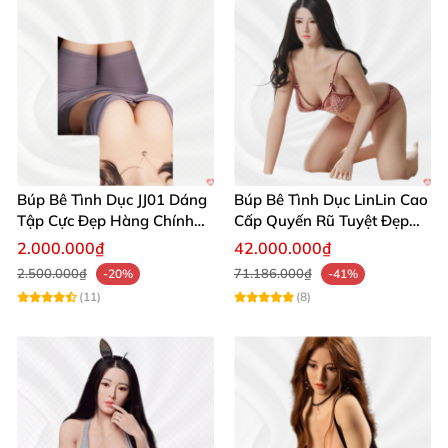
Búp Bê Tình Dục JJ01 Dáng
Búp Bê Tình Dục LinLin Cao
Tập Cực Đẹp Hàng Chính
Cấp Quyến Rũ Tuyệt Đẹp
Hãng
Mua Ngay
2.000.000₫
42.000.000₫
2.500.000₫
71.186.000₫
-20%
-41%
(11)
(8)