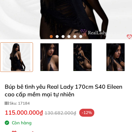
Búp bê tình yêu Real Lady 170cm S40 Eileen
cao cấp mềm mại tự nhiên
Sku:
17184
115.000.000₫
130.682.000₫
-12%
Còn hàng