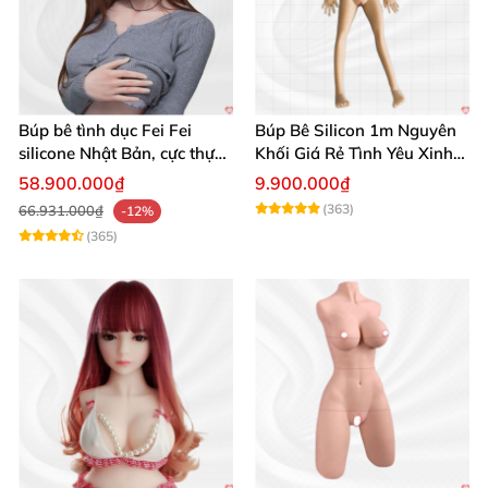
Búp bê tình dục Fei Fei
Búp Bê Silicon 1m Nguyên
silicone Nhật Bản, cực thực,
Khối Giá Rẻ Tình Yêu Xinh
giá tốt
Đẹp
58.900.000₫
9.900.000₫
(363)
66.931.000₫
-12%
(365)