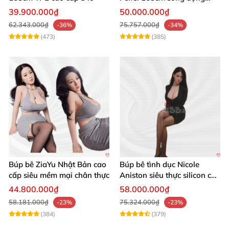
chân thật ghê
39.900.000₫
50.000.000₫
62.343.000₫
75.757.000₫
-36%
-34%
(473)
(385)
Búp bê ZiaYu Nhật Bản cao
Búp bê tình dục Nicole
cấp siêu mềm mại chân thực
Aniston siêu thực silicon cao
cấp giá tốt
44.800.000₫
58.000.000₫
58.181.000₫
75.324.000₫
-23%
-23%
(384)
(379)