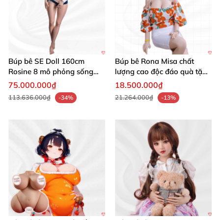
Búp bê SE Doll 160cm
Búp bê Rona Misa chất
Rosine 8 mô phỏng sống
lượng cao độc đáo quà tặng
động chân thật, quà tặng
hoàn hảo
75.000.000₫
18.500.000₫
yêu thích
113.636.000₫
21.264.000₫
-34%
-13%