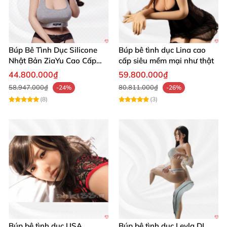
Búp Bê Tình Dục Silicone
Búp bê tình dục Lina cao
Nhật Bản ZiaYu Cao Cấp
cấp siêu mềm mại như thật
Chính Hãng
44.800.000₫
59.800.000₫
58.947.000₫
80.811.000₫
-24%
-26%
(8)
(3)
Búp bê tình dục USA
Búp bê tình dục Leyla DL