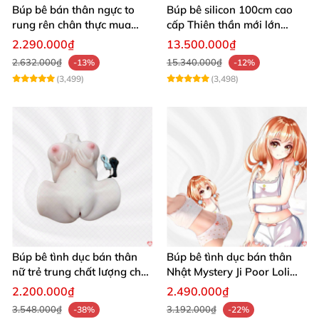
Búp bê bán thân ngực to
Búp bê silicon 100cm cao
rung rên chân thực mua
cấp Thiên thần mới lớn
ngay
mượt mà mềm mại
2.290.000₫
13.500.000₫
2.632.000₫
15.340.000₫
-13%
-12%
(3,499)
(3,498)
Búp bê tình dục bán thân
Búp bê tình dục bán thân
nữ trẻ trung chất lượng chất
Nhật Mystery Ji Poor Loli
chơi
TPE 6kg siêu mềm mại
2.200.000₫
2.490.000₫
3.548.000₫
3.192.000₫
-38%
-22%