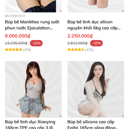
MANMIAO
Búp bê ManMiao rung sưởi
Búp bê tình dục silicon
phun nước Ejaculation
nguyên khối 6kg cao cấp
Queen chuẩn
giá rẻ sexy gợi cảm
9.000.000₫
2.250.000₫
13.235.000₫
2.812.000₫
-32%
-20%
(478)
(475)
Búp bế tình dục Xiaoying
Búp bê silicone cao cấp
168cm TPE cao cấp 3 lỗ
Feifei 165cm sống động