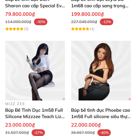
Sharon cao cấp Special Evo
1m68 cao cấp sang trọng
chất lượng tốt
mềm mại
79.800.000₫
199.800.000₫
114.000.000₫
227.045.000₫
-30%
-12%
(2)
(1)
MIZZ ZEE
Búp Bê Tình Dục 1m58 Full
Búp bê tình dục Phoebe cao
Silicone Mizzzee Teach Liz
1m58 Full silicone siêu thực
Mua Ngay
giá tốt
23.000.000₫
22.000.000₫
31.507.000₫
36.667.000₫
-27%
-40%