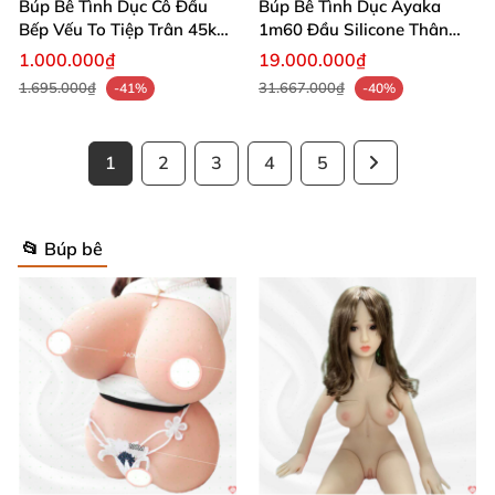
Búp Bê Tình Dục Cô Đầu
Búp Bê Tình Dục Ayaka
Bếp Vếu To Tiệp Trân 45kg
1m60 Đầu Silicone Thân
Mua Ngay
TPE Xinh Xắn Mua Ngay
1.000.000₫
19.000.000₫
1.695.000₫
31.667.000₫
-41%
-40%
1
2
3
4
5
📂 Búp bê