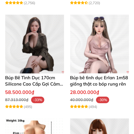
(2,756)
(2,720)
Búp Bê Tình Dục 170cm
Búp bê tình dục Erlan 1m58
Silicone Cao Cấp Gợi Cảm
giống thật co bóp rung rên
Giống Thật
58.500.000₫
28.000.000₫
87.313.000₫
40.000.000₫
-33%
-30%
(495)
(494)