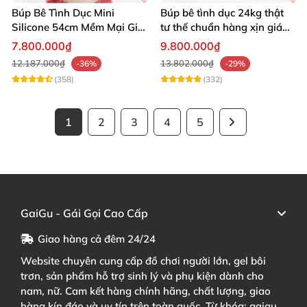
Búp Bê Tình Dục Mini
Búp bê tình dục 24kg thật
Silicone 54cm Mềm Mại Giá
tư thế chuẩn hàng xịn giá
Tốt Tặng Quà
tốt
7.800.000₫
9.800.000₫
12.187.000₫
13.802.000₫
-36%
-29%
(358)
(332)
1
2
3
4
5
GaiGu - Gái Gọi Cao Cấp
Giao hàng cả đêm 24/24
Website chuyên cung cấp đồ chơi người lớn, gel bôi
trơn, sản phẩm hỗ trợ sinh lý và phụ kiện dành cho
nam, nữ. Cam kết hàng chính hãng, chất lượng, giao
hàng kín đáo và uy tín trên toàn quốc. Từ khóa: gaigu,