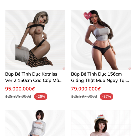
Búp Bê Tình Dục Katniss
Búp Bê Tình Dục 156cm
Ver 2 150cm Cao Cấp Mô
Giống Thật Mua Ngay Tại
Phỏng Nhật Bản
WM Dolls
95.000.000₫
79.000.000₫
128.378.000₫
125.397.000₫
-26%
-37%