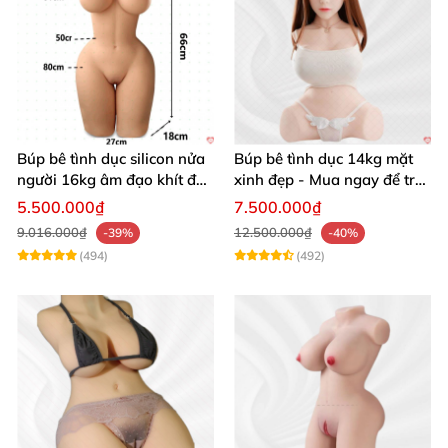
Búp bê tình dục silicon nửa
Búp bê tình dục 14kg mặt
người 16kg âm đạo khít độn
xinh đẹp - Mua ngay để trải
khung
nghiệm
5.500.000₫
7.500.000₫
9.016.000₫
12.500.000₫
-39%
-40%
(494)
(492)