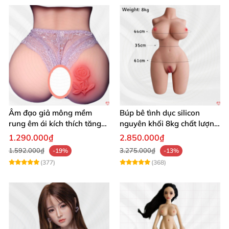
Âm đạo giả mông mềm
Búp bê tình dục silicon
rung êm ái kích thích tăng
nguyên khối 8kg chất lượng
khoái cảm
cao hấp dẫn
1.290.000₫
2.850.000₫
1.592.000₫
3.275.000₫
-19%
-13%
(377)
(368)