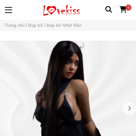
0
Trang chủ
/
Búp bê
/
Búp bê Nhật Bản