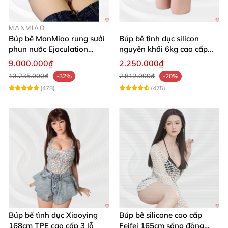
MANMIAO
Búp bê ManMiao rung sưởi
Búp bê tình dục silicon
phun nước Ejaculation
nguyên khối 6kg cao cấp
Queen chuẩn
giá rẻ sexy gợi cảm
9.000.000₫
2.250.000₫
13.235.000₫
2.812.000₫
-32%
-20%
(478)
(475)
Búp bế tình dục Xiaoying
Búp bê silicone cao cấp
168cm TPE cao cấp 3 lỗ
Feifei 165cm sống động