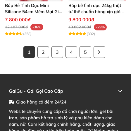
Búp Bê Tình Dục Mini
Búp bê tình dục 24kg thật
Silicone 54cm Mềm Mại Giá
tư thế chuẩn hàng xịn giá
Tốt Tặng Quà
tốt
7.800.000₫
9.800.000₫
12.187.000₫
13.802.000₫
-36%
-29%
(358)
(332)
1
2
3
4
5
GaiGu - Gái Gọi Cao Cấp
Giao hàng cả đêm 24/24
Website chuyên cung cấp đồ chơi người lớn, gel bôi
trơn, sản phẩm hỗ trợ sinh lý và phụ kiện dành cho
nam, nữ. Cam kết hàng chính hãng, chất lượng, giao
hàng kín đáo và uy tín trên toàn quốc. Từ khóa: gaigu,