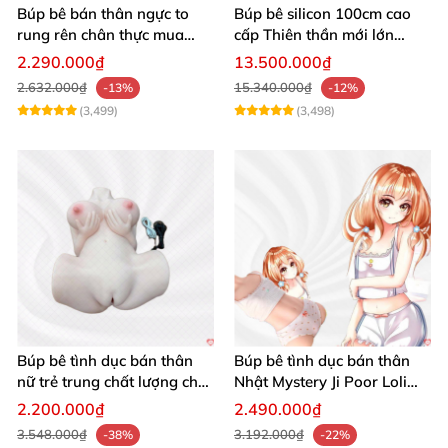
Búp bê bán thân ngực to
Búp bê silicon 100cm cao
rung rên chân thực mua
cấp Thiên thần mới lớn
ngay
mượt mà mềm mại
2.290.000₫
13.500.000₫
2.632.000₫
15.340.000₫
-13%
-12%
(3,499)
(3,498)
Búp bê tình dục XT Doll 157cm Akira Silicone D-cup mềm mại
Búp bê tình dục XT Doll 157cm Akira Silicone D-cup mềm mại
Búp bê tình dục bán thân
Búp bê tình dục bán thân
nữ trẻ trung chất lượng chất
Nhật Mystery Ji Poor Loli
chơi
TPE 6kg siêu mềm mại
2.200.000₫
2.490.000₫
3.548.000₫
3.192.000₫
-38%
-22%
Nhanh tay sở hữu ngay XT Doll 157cm Akira – biểu