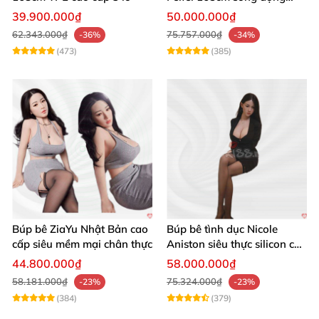
chân thật ghê
39.900.000₫
50.000.000₫
62.343.000₫
75.757.000₫
-36%
-34%
(473)
(385)
Búp bê ZiaYu Nhật Bản cao
Búp bê tình dục Nicole
cấp siêu mềm mại chân thực
Aniston siêu thực silicon cao
cấp giá tốt
44.800.000₫
58.000.000₫
58.181.000₫
75.324.000₫
-23%
-23%
(384)
(379)