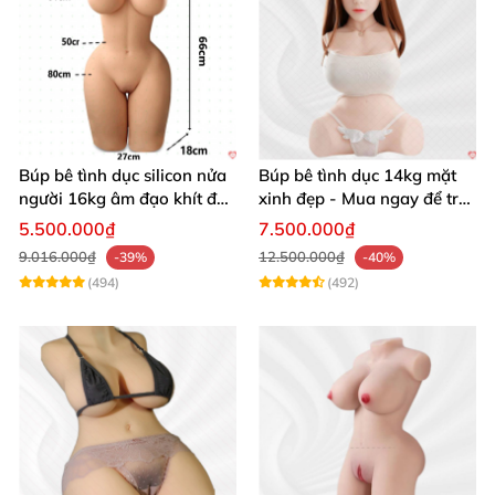
Búp bê tình dục silicon nửa
Búp bê tình dục 14kg mặt
người 16kg âm đạo khít độn
xinh đẹp - Mua ngay để trải
khung
nghiệm
5.500.000₫
7.500.000₫
9.016.000₫
12.500.000₫
-39%
-40%
(494)
(492)