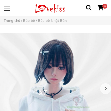
0
Trang chủ
/
Búp bê
/
Búp bê Nhật Bản