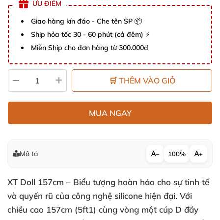
ƯU ĐIỂM
Giao hàng kín đáo - Che tên SP 📦
Ship hỏa tốc 30 - 60 phút (cả đêm) ⚡
Miễn Ship cho đơn hàng từ 300.000đ
🛒 THÊM VÀO GIỎ
MUA NGAY
Mô tả
−
100%
+
XT Doll 157cm – Biểu tượng hoàn hảo cho sự tinh tế
và quyến rũ của công nghệ silicone hiện đại. Với
chiều cao 157cm (5ft1) cùng vòng một cúp D đầy