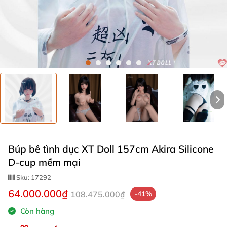
Búp bê tình dục XT Doll 157cm Akira Silicone
D-cup mềm mại
Sku:
17292
64.000.000₫
108.475.000₫
-41%
Còn hàng