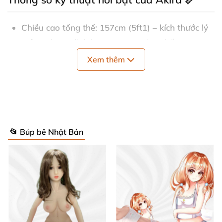
Chiều cao tổng thể: 157cm (5ft1) – kích thước lý
tưởng cho sự linh hoạt trong mọi tư thế.
Xem thêm
Vòng 1: Cúp D – đầy đặn, tự nhiên, mang đến vẻ
nữ tính đầy quyến rũ.
Chất liệu chính: Silicone an toàn, bền bỉ và có độ
đàn hồi vượt trội.
📂 Búp bê Nhật Bản
Độ chi tiết: Thể hiện rõ từng đường nét cơ thể, từ
khuôn mặt đến các chi tiết nhỏ nhất trên da.
Khung xương nội bộ chắc chắn giúp tạo dáng
thoải mái, dễ dàng thay đổi vị trí theo ý muốn.
Với thiết kế chuyên nghiệp, XT Doll 157cm không chỉ