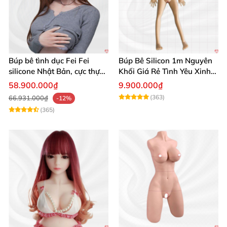
Búp bê tình dục Fei Fei
Búp Bê Silicon 1m Nguyên
silicone Nhật Bản, cực thực,
Khối Giá Rẻ Tình Yêu Xinh
giá tốt
Đẹp
58.900.000₫
9.900.000₫
(363)
66.931.000₫
-12%
(365)