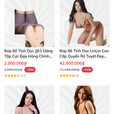
đẹp vượt trội và chất lượng đỉnh cao mà sản phẩm
mang lại.
Búp Bê Tình Dục JJ01 Dáng
Búp Bê Tình Dục LinLin Cao
Tập Cực Đẹp Hàng Chính
Cấp Quyến Rũ Tuyệt Đẹp
Hãng
Mua Ngay
2.000.000₫
42.000.000₫
2.500.000₫
71.186.000₫
-20%
-41%
(11)
(8)
Búp bê tình dục XT Doll 157cm Akira Silicone D-cup mềm mại