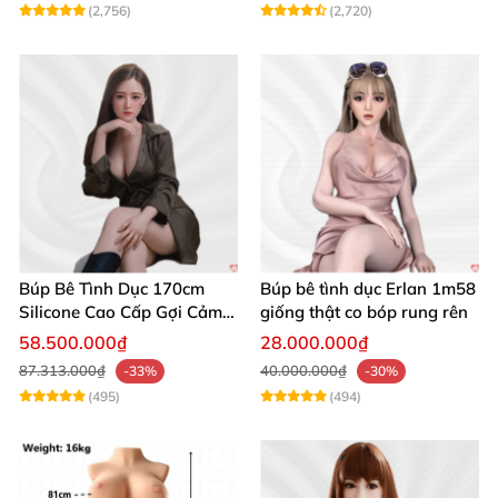
(2,756)
(2,720)
tượng của sự hoàn hảo, mềm mại và chân thật.
Đừng bỏ lỡ cơ hội trải nghiệm cảm giác sống động
tuyệt vời chỉ có ở sản phẩm này! Mua hàng ngay
hôm nay để tận hưởng sự khác biệt đẳng cấp! 💖
Búp Bê Tình Dục 170cm
Búp bê tình dục Erlan 1m58
Silicone Cao Cấp Gợi Cảm
giống thật co bóp rung rên
Giống Thật
58.500.000₫
28.000.000₫
87.313.000₫
40.000.000₫
-33%
-30%
(495)
(494)