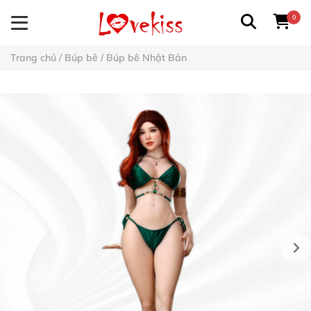
0
Trang chủ
/
Búp bê
/
Búp bê Nhật Bản