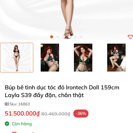
Búp bê tình dục tóc đỏ Irontech Doll 159cm
Layla S39 đầy đặn, chân thật
Sku:
16863
51.500.000₫
80.469.000₫
-36%
Còn hàng