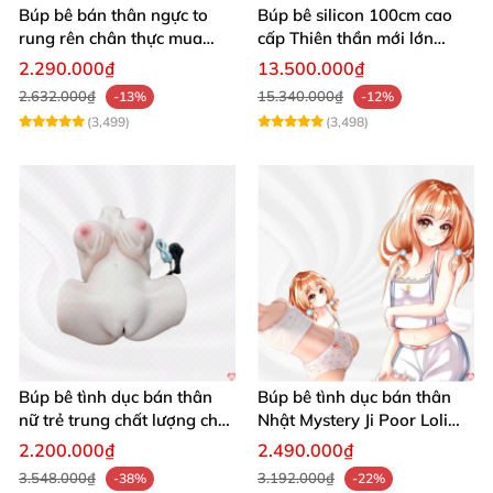
Búp bê bán thân ngực to
Búp bê silicon 100cm cao
rung rên chân thực mua
cấp Thiên thần mới lớn
ngay
mượt mà mềm mại
2.290.000₫
13.500.000₫
2.632.000₫
15.340.000₫
-13%
-12%
(3,499)
(3,498)
Búp bê tình dục tóc đỏ Irontech Doll 159cm Layla S39 đầy đặn,
chân thật
Búp bê tình dục tóc đỏ Irontech Doll 159cm Layla S39 đầy đặn,
chân thật
Búp bê tình dục bán thân
Búp bê tình dục bán thân
nữ trẻ trung chất lượng chất
Nhật Mystery Ji Poor Loli
chơi
TPE 6kg siêu mềm mại
Búp bê tình dục tóc đỏ Irontech Doll 159cm Layla S39 đầy đặn,
2.200.000₫
2.490.000₫
chân thật
3.548.000₫
3.192.000₫
-38%
-22%