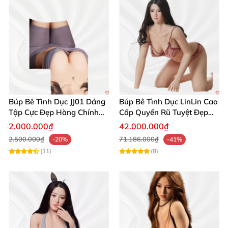
Búp Bê Tình Dục JJ01 Dáng
Búp Bê Tình Dục LinLin Cao
Tập Cực Đẹp Hàng Chính
Cấp Quyến Rũ Tuyệt Đẹp
Hãng
Mua Ngay
2.000.000₫
42.000.000₫
2.500.000₫
71.186.000₫
-20%
-41%
(11)
(8)