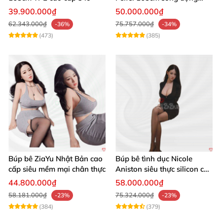
chân thật ghê
39.900.000₫
50.000.000₫
62.343.000₫
75.757.000₫
-36%
-34%
(473)
(385)
Búp bê ZiaYu Nhật Bản cao
Búp bê tình dục Nicole
cấp siêu mềm mại chân thực
Aniston siêu thực silicon cao
cấp giá tốt
44.800.000₫
58.000.000₫
58.181.000₫
75.324.000₫
-23%
-23%
(384)
(379)