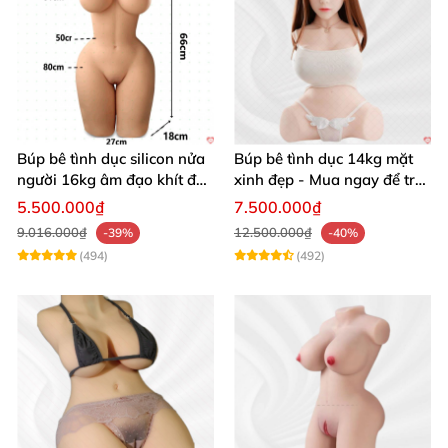
Búp bê tình dục tóc đỏ Irontech Doll 159cm Layla S39 đầy đặn,
chân thật
Búp bê tình dục silicon nửa
Búp bê tình dục 14kg mặt
người 16kg âm đạo khít độn
xinh đẹp - Mua ngay để trải
khung
nghiệm
5.500.000₫
7.500.000₫
9.016.000₫
12.500.000₫
-39%
-40%
(494)
(492)