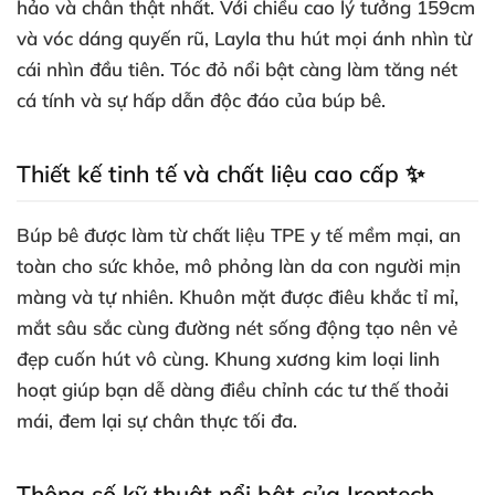
hảo và chân thật nhất. Với chiều cao lý tưởng 159cm
và vóc dáng quyến rũ, Layla thu hút mọi ánh nhìn từ
cái nhìn đầu tiên. Tóc đỏ nổi bật càng làm tăng nét
cá tính và sự hấp dẫn độc đáo của búp bê.
Thiết kế tinh tế và chất liệu cao cấp ✨
Búp bê được làm từ chất liệu TPE y tế mềm mại, an
toàn cho sức khỏe, mô phỏng làn da con người mịn
màng và tự nhiên. Khuôn mặt được điêu khắc tỉ mỉ,
mắt sâu sắc cùng đường nét sống động tạo nên vẻ
đẹp cuốn hút vô cùng. Khung xương kim loại linh
hoạt giúp bạn dễ dàng điều chỉnh các tư thế thoải
mái, đem lại sự chân thực tối đa.
Thông số kỹ thuật nổi bật của Irontech