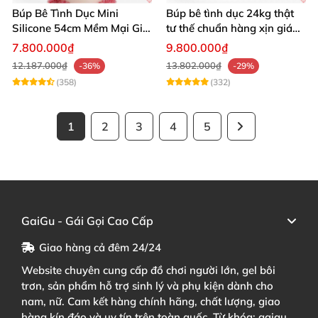
Búp Bê Tình Dục Mini
Búp bê tình dục 24kg thật
Silicone 54cm Mềm Mại Giá
tư thế chuẩn hàng xịn giá
Tốt Tặng Quà
tốt
7.800.000₫
9.800.000₫
12.187.000₫
13.802.000₫
-36%
-29%
(358)
(332)
1
2
3
4
5
GaiGu - Gái Gọi Cao Cấp
Giao hàng cả đêm 24/24
Website chuyên cung cấp đồ chơi người lớn, gel bôi
trơn, sản phẩm hỗ trợ sinh lý và phụ kiện dành cho
nam, nữ. Cam kết hàng chính hãng, chất lượng, giao
hàng kín đáo và uy tín trên toàn quốc. Từ khóa: gaigu,