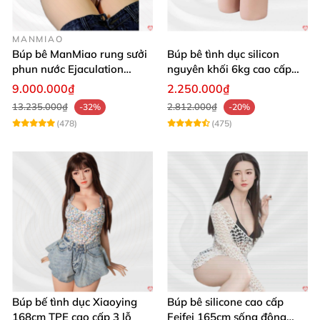
MANMIAO
Búp bê ManMiao rung sưởi
Búp bê tình dục silicon
phun nước Ejaculation
nguyên khối 6kg cao cấp
Queen chuẩn
giá rẻ sexy gợi cảm
9.000.000₫
2.250.000₫
13.235.000₫
2.812.000₫
-32%
-20%
(478)
(475)
Búp bế tình dục Xiaoying
Búp bê silicone cao cấp
168cm TPE cao cấp 3 lỗ
Feifei 165cm sống động