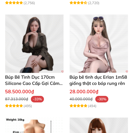
(2,756)
(2,720)
Búp bê tình dục tóc đỏ Irontech Doll 159cm Layla S39 đầy đặn,
chân thật
Búp bê tình dục tóc đỏ Irontech Doll 159cm Layla S39 đầy đặn,
Búp Bê Tình Dục 170cm
Búp bê tình dục Erlan 1m58
chân thật
Silicone Cao Cấp Gợi Cảm
giống thật co bóp rung rên
Giống Thật
58.500.000₫
28.000.000₫
87.313.000₫
40.000.000₫
-33%
-30%
(495)
(494)
Búp bê tình dục tóc đỏ Irontech Doll 159cm Layla S39 đầy đặn,
chân thật