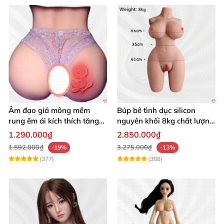
Âm đạo giả mông mềm
Búp bê tình dục silicon
rung êm ái kích thích tăng
nguyên khối 8kg chất lượng
khoái cảm
cao hấp dẫn
1.290.000₫
2.850.000₫
1.592.000₫
3.275.000₫
-19%
-13%
(377)
(368)