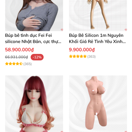
Búp bê tình dục Fei Fei
Búp Bê Silicon 1m Nguyên
silicone Nhật Bản, cực thực,
Khối Giá Rẻ Tình Yêu Xinh
giá tốt
Đẹp
58.900.000₫
9.900.000₫
(363)
66.931.000₫
-12%
(365)