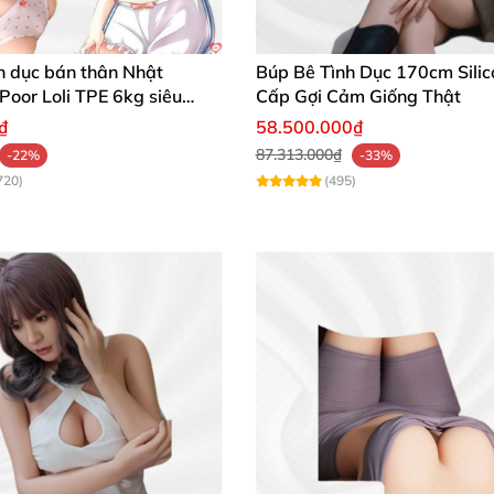
h dục bán thân Nhật
Búp Bê Tình Dục 170cm Sili
 Poor Loli TPE 6kg siêu
Cấp Gợi Cảm Giống Thật
₫
58.500.000₫
87.313.000₫
-22%
-33%
720)
(495)