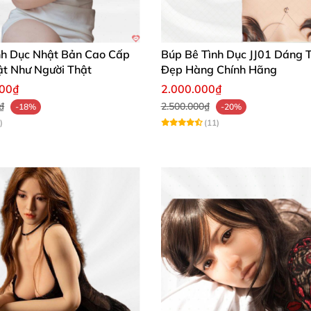
Búp bê tình dục nam 3 vòng Aiomi Doll BBTD032 quyến rũ nóng bỏn
nh Dục Nhật Bản Cao Cấp
Búp Bê Tình Dục JJ01 Dáng 
t Như Người Thật
Đẹp Hàng Chính Hãng
000₫
2.000.000₫
₫
2.500.000₫
-18%
-20%
)
(11)
Búp bê tình dục nam 3 vòng Aiomi Doll BBTD032 quyến rũ nóng bỏn
Búp bê tình dục nam 3 vòng Aiomi Doll BBTD032 quyến rũ nóng bỏn
a căng thẳng hiệu quả.