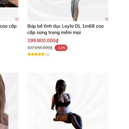
 cao cấp
Búp bê tình dục Leyla DL 1m68 cao
cấp sang trọng mềm mại
199.800.000₫
227.045.000₫
-12%
(1)
g nhanh, đóng gói kỹ càng." – Nguyễn Minh
ày làm việc mệt mỏi." – Lê Hoàng Anh
ữu!" – Trương Gia Bảo