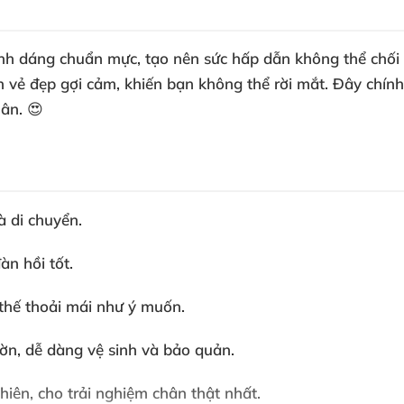
h dáng chuẩn mực, tạo nên sức hấp dẫn không thể chối từ
 vẻ đẹp gợi cảm, khiến bạn không thể rời mắt. Đây chính
ân. 😍
 di chuyển.
àn hồi tốt.
 thế thoải mái như ý muốn.
n, dễ dàng vệ sinh và bảo quản.
hiên, cho trải nghiệm chân thật nhất.