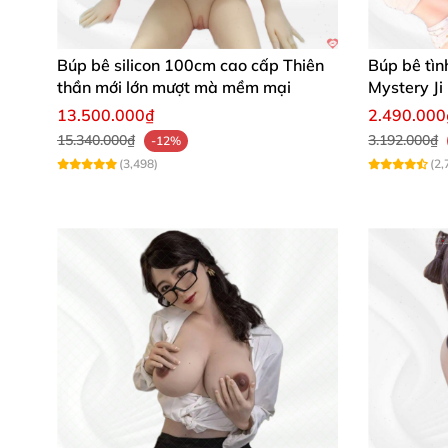
Búp bê silicon 100cm cao cấp Thiên
Búp bê tìn
thần mới lớn mượt mà mềm mại
Mystery Ji
mềm mại
13.500.000₫
2.490.000
15.340.000₫
3.192.000₫
-12%
(3,498)
(2,