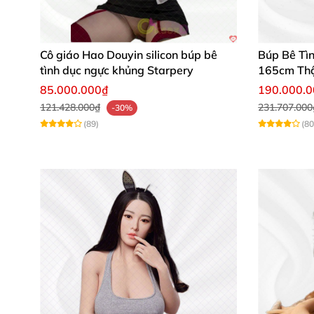
Cô giáo Hao Douyin silicon búp bê
Búp Bê Tì
tình dục ngực khủng Starpery
165cm Thậ
85.000.000₫
190.000.
121.428.000₫
231.707.000
-30%
(89)
(80
Lý do nên chọn Aiomi Doll BBTD032
🌟 Đem lại cảm giác như thật giúp giải tỏ