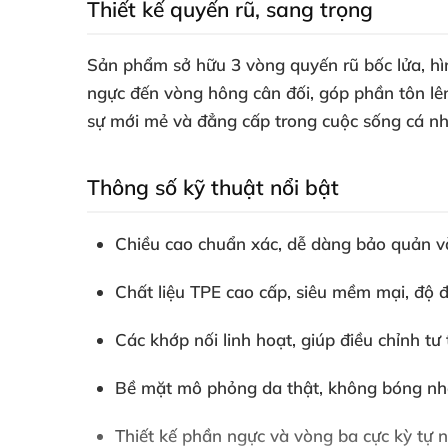
Thiết kế quyến rũ, sang trọng
Sản phẩm sở hữu 3 vòng quyến rũ bốc lửa, hìn
ngực đến vòng hông cân đối, góp phần tôn lên
sự mới mẻ và đẳng cấp trong cuộc sống cá nh
Thông số kỹ thuật nổi bật
Chiều cao chuẩn xác, dễ dàng bảo quản và
Chất liệu TPE cao cấp, siêu mềm mại, độ đ
Các khớp nối linh hoạt, giúp điều chỉnh tư
Bề mặt mô phỏng da thật, không bóng nhờ
Thiết kế phần ngực và vòng ba cực kỳ tự n