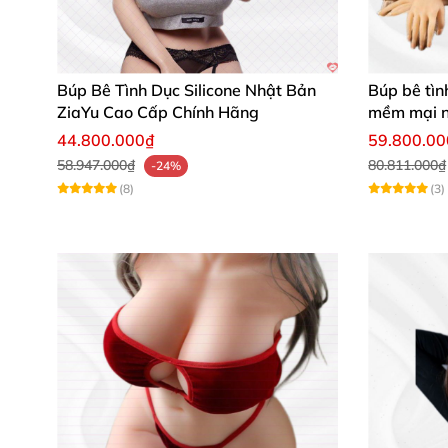
🌟 Dễ dàng điều chỉnh các tư thế phù hợp 
🌟 Thiết kế nhỏ gọn, tiện lợi, thích hợp dù
Búp Bê Tình Dục Silicone Nhật Bản
Búp bê tìn
ZiaYu Cao Cấp Chính Hãng
mềm mại n
44.800.000₫
59.800.0
58.947.000₫
80.811.000₫
-24%
(8)
(3)
Phản hồi từ khách hàng
"Mình rất hài lòng với sản phẩm, chất liệ
Tâm
"Búp bê thiết kế đẹp, vừa tầm, dễ dàng v
"Aiomi Doll thực sự làm mình bất ngờ về đ