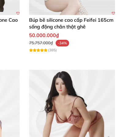
cone Cao
Búp bê silicone cao cấp Feifei 165cm
sống động chân thật ghê
50.000.000₫
75.757.000₫
-34%
(385)