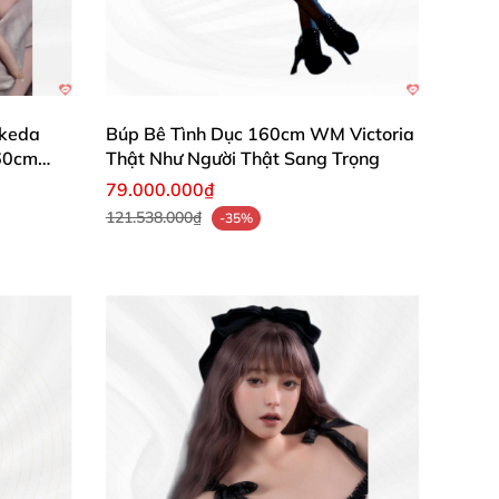
c sống viên mãn và thăng hoa cảm xúc! Đừng
nhất.
phan-1/
Ikeda
Búp Bê Tình Dục 160cm WM Victoria
60cm
Thật Như Người Thật Sang Trọng
79.000.000₫
121.538.000₫
-35%
an-hang