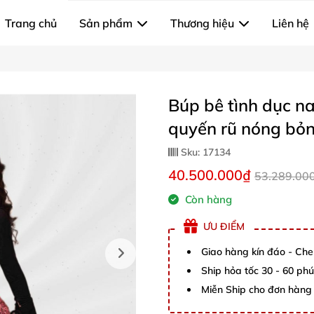
Trang chủ
Sản phẩm
Thương hiệu
Liên hệ
Búp bê tình dục n
quyến rũ nóng bỏ
Sku:
17134
40.500.000₫
53.289.00
Còn hàng
ƯU ĐIỂM
Giao hàng kín đáo - Che
Ship hỏa tốc 30 - 60 ph
Miễn Ship cho đơn hàng