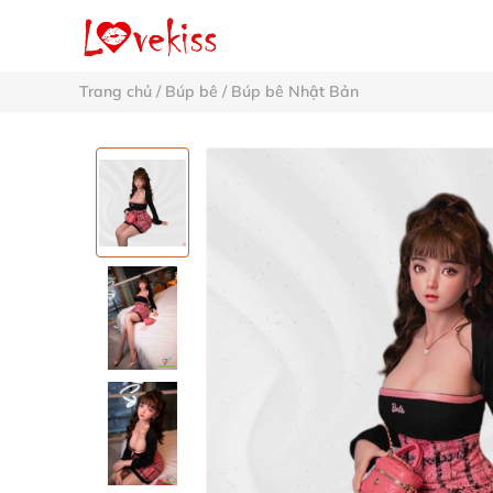
Trang chủ
/
Búp bê
/
Búp bê Nhật Bản