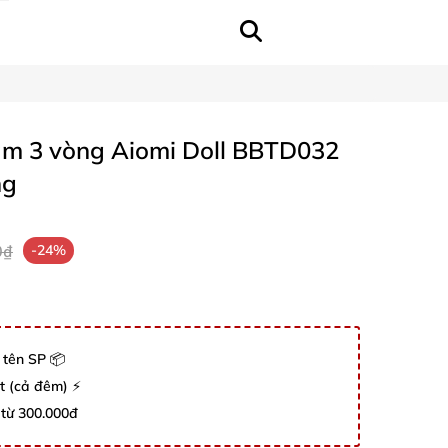
am 3 vòng Aiomi Doll BBTD032
ng
0₫
-24%
 tên SP 📦
út (cả đêm) ⚡
 từ 300.000đ