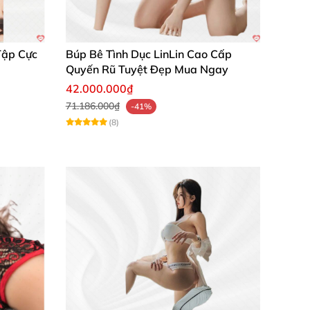
g
Tập Cực
Búp Bê Tình Dục LinLin Cao Cấp
Quyến Rũ Tuyệt Đẹp Mua Ngay
42.000.000₫
71.186.000₫
-41%
(8)
g
g