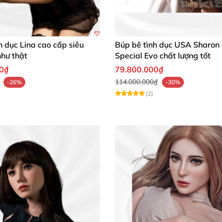
với sở thích cá nhân.
ng tại nhà hoặc mang theo khi đi công tác.
h dục Lina cao cấp siêu
Búp bê tình dục USA Sharon
hư thật
Special Evo chất lượng tốt
00₫
79.800.000₫
114.000.000₫
-26%
-30%
(2)
u mềm mịn, cho cảm giác rất thật và thoải mái. Giao hàn
ệ sinh. Sản phẩm giúp mình giải tỏa stress sau những ng
ộ chân thực và linh hoạt của khớp nối. Rất đáng để sở h