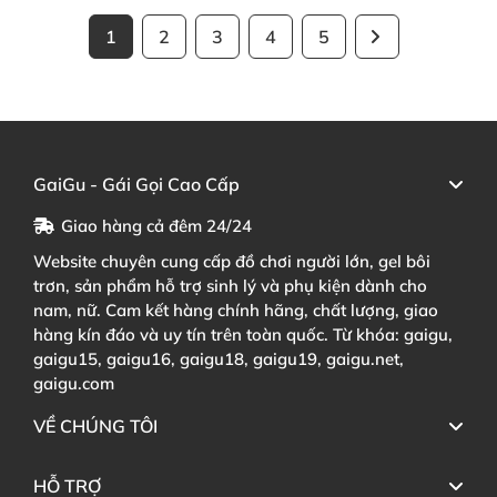
1
2
3
4
5
GaiGu - Gái Gọi Cao Cấp
Giao hàng cả đêm 24/24
Website chuyên cung cấp đồ chơi người lớn, gel bôi
trơn, sản phẩm hỗ trợ sinh lý và phụ kiện dành cho
nam, nữ. Cam kết hàng chính hãng, chất lượng, giao
hàng kín đáo và uy tín trên toàn quốc. Từ khóa: gaigu,
gaigu15, gaigu16, gaigu18, gaigu19, gaigu.net,
gaigu.com
VỀ CHÚNG TÔI
HỖ TRỢ