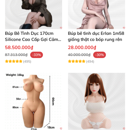
Búp Bê Tình Dục 170cm
Búp bê tình dục Erlan 1m58
Silicone Cao Cấp Gợi Cảm
giống thật co bóp rung rên
Giống Thật
58.500.000₫
28.000.000₫
87.313.000₫
40.000.000₫
-33%
-30%
(495)
(494)