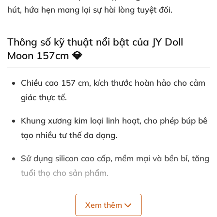
hút, hứa hẹn mang lại sự hài lòng tuyệt đối.
Thông số kỹ thuật nổi bật của JY Doll
Moon 157cm 💎
Chiều cao 157 cm, kích thước hoàn hảo cho cảm
giác thực tế.
Khung xương kim loại linh hoạt, cho phép búp bê
tạo nhiều tư thế đa dạng.
Sử dụng silicon cao cấp, mềm mại và bền bỉ, tăng
tuổi thọ cho sản phẩm.
Các số đo chi tiết: ngực 83 cm, vòng eo 50 cm,
Xem thêm
hông 91 cm đem lại thân hình quyến rũ.