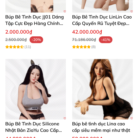
Búp Bê Tình Dục JJ01 Dáng
Búp Bê Tình Dục LinLin Cao
Tập Cực Đẹp Hàng Chính
Cấp Quyến Rũ Tuyệt Đẹp
Hãng
Mua Ngay
2.000.000₫
42.000.000₫
2.500.000₫
71.186.000₫
-20%
-41%
(11)
(8)
Búp Bê Tình Dục Silicone
Búp bê tình dục Lina cao
Nhật Bản ZiaYu Cao Cấp
cấp siêu mềm mại như thật
Chính Hãng