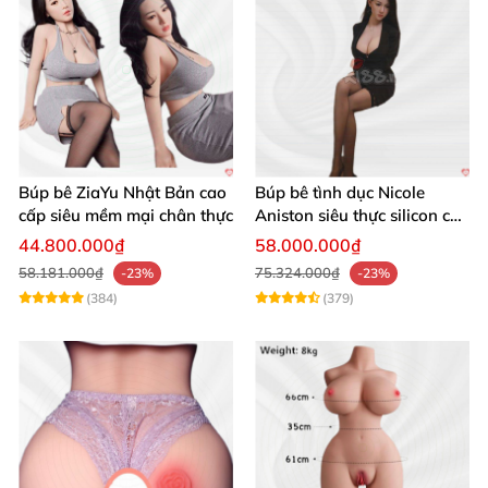
Búp bê ZiaYu Nhật Bản cao
Búp bê tình dục Nicole
cấp siêu mềm mại chân thực
Aniston siêu thực silicon cao
cấp giá tốt
44.800.000₫
58.000.000₫
58.181.000₫
75.324.000₫
-23%
-23%
(384)
(379)