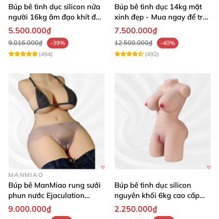
Búp bê tình dục silicon nửa
Búp bê tình dục 14kg mặt
người 16kg âm đạo khít độn
xinh đẹp - Mua ngay để trải
khung
nghiệm
5.500.000₫
7.500.000₫
9.016.000₫
12.500.000₫
-39%
-40%
(494)
(492)
MANMIAO
Búp bê ManMiao rung sưởi
Búp bê tình dục silicon
phun nước Ejaculation
nguyên khối 6kg cao cấp
Queen chuẩn
giá rẻ sexy gợi cảm
9.000.000₫
2.250.000₫