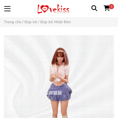
0
Trang chủ
/
Búp bê
/
Búp bê Nhật Bản