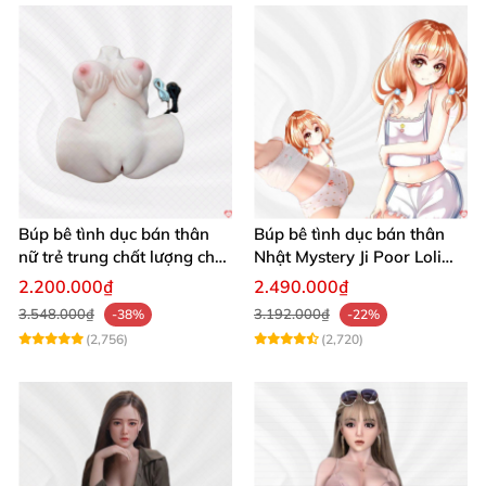
Búp bê tình dục bán thân
Búp bê tình dục bán thân
nữ trẻ trung chất lượng chất
Nhật Mystery Ji Poor Loli
chơi
TPE 6kg siêu mềm mại
2.200.000₫
2.490.000₫
3.548.000₫
3.192.000₫
-38%
-22%
(2,756)
(2,720)