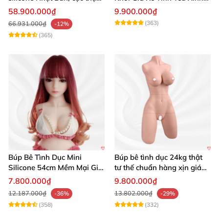
giá tốt
Đẹp
58.900.000₫
9.900.000₫
(363)
66.931.000₫
-12%
(365)
Búp Bê Tình Dục Mini
Búp bê tình dục 24kg thật
Silicone 54cm Mềm Mại Giá
tư thế chuẩn hàng xịn giá
Tốt Tặng Quà
tốt
7.800.000₫
9.800.000₫
12.187.000₫
13.802.000₫
-36%
-29%
(358)
(332)