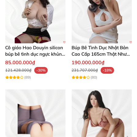
với da.
Khả năng tùy chỉnh cao, đáp ứng đúng mong
muốn cá nhân.
Bộ xương kim loại giúp búp bê linh hoạt, dễ dàng
Cô giáo Hao Douyin silicon
Búp Bê Tình Dục Nhật Bản
tạo nhiều tư thế.
búp bê tình dục ngực khủng
Cao Cấp 165cm Thật Như
Starpery
Người Thật
85.000.000₫
190.000.000₫
Trọng lượng vừa phải, tiện lợi trong việc bảo quản
121.428.000₫
231.707.000₫
-30%
-18%
và sử dụng.
(89)
(80)