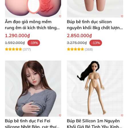
Âm đạo giả mông mềm
Búp bê tình dục silicon
rung êm ái kích thích tăng
nguyên khối 8kg chất lượng
khoái cảm
cao hấp dẫn
1.290.000₫
2.850.000₫
1.592.000₫
3.275.000₫
-19%
-13%
(377)
(368)
Búp bê tình dục Fei Fei
Búp Bê Silicon 1m Nguyên
silicone Nhật Bản, cực thực,
Khối Giá Rẻ Tình Yêu Xinh