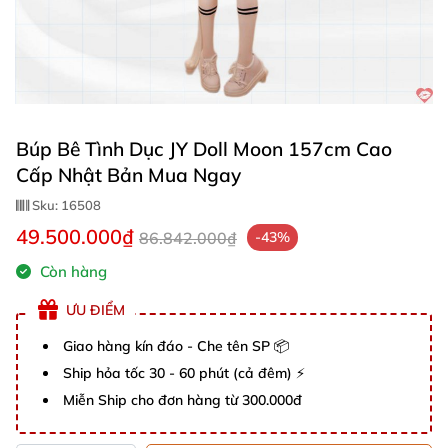
Búp Bê Tình Dục JY Doll Moon 157cm Cao
Cấp Nhật Bản Mua Ngay
Sku:
16508
49.500.000₫
86.842.000₫
-43%
Còn hàng
ƯU ĐIỂM
Giao hàng kín đáo - Che tên SP 📦
Ship hỏa tốc 30 - 60 phút (cả đêm) ⚡
Miễn Ship cho đơn hàng từ 300.000đ