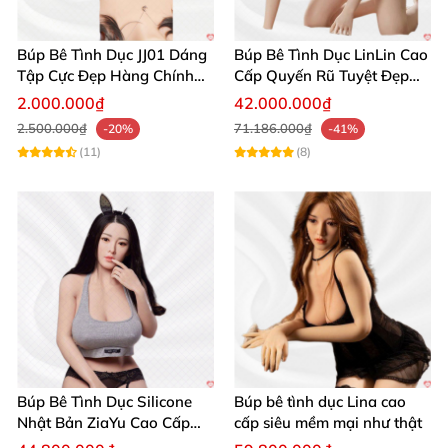
Búp Bê Tình Dục Giả Da Thật 172cm Zelex Nhật Bản Ella Maya
Búp Bê Tình Dục JJ01 Dáng
Búp Bê Tình Dục LinLin Cao
Tập Cực Đẹp Hàng Chính
Cấp Quyến Rũ Tuyệt Đẹp
Hãng
Mua Ngay
2.000.000₫
42.000.000₫
2.500.000₫
71.186.000₫
-20%
-41%
Búp Bê Tình Dục Giả Da Thật 172cm Zelex Nhật Bản Ella Maya
(11)
(8)
Búp Bê Tình Dục Giả Da Thật 172cm Zelex Nhật Bản Ella Maya
Búp Bê Tình Dục Giả Da Thật 172cm Zelex Nhật Bản Ella Maya
Đánh giá thực tế từ khách hàng ⭐⭐⭐⭐⭐
Búp Bê Tình Dục Silicone
Búp bê tình dục Lina cao
Nhật Bản ZiaYu Cao Cấp
cấp siêu mềm mại như thật
Nguyễn Minh Tuấn: "Sản phẩm rất thật, chất liệu
Chính Hãng