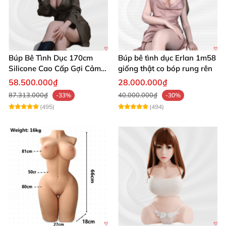
Búp Bê Tình Dục 170cm
Búp bê tình dục Erlan 1m58
Silicone Cao Cấp Gợi Cảm
giống thật co bóp rung rên
Giống Thật
58.500.000₫
28.000.000₫
87.313.000₫
40.000.000₫
-33%
-30%
(495)
(494)