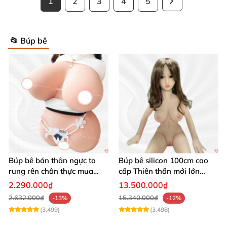
1
2
3
4
5
📂 Búp bê
Búp bê bán thân ngực to
Búp bê silicon 100cm cao
rung rên chân thực mua
cấp Thiên thần mới lớn
ngay
mượt mà mềm mại
2.290.000₫
13.500.000₫
2.632.000₫
15.340.000₫
-13%
-12%
(3,499)
(3,498)