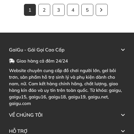
1
2
3
4
5
GaiGu - Gái Gọi Cao Cấp
Giao hàng cả đêm 24/24
Website chuyên cung cấp đồ chơi người lớn, gel bôi
trơn, sản phẩm hỗ trợ sinh lý và phụ kiện dành cho
nam, nữ. Cam kết hàng chính hãng, chất lượng, giao
hàng kín đáo và uy tín trên toàn quốc. Từ khóa: gaigu,
gaigu15, gaigu16, gaigu18, gaigu19, gaigu.net,
gaigu.com
VỀ CHÚNG TÔI
HỖ TRỢ