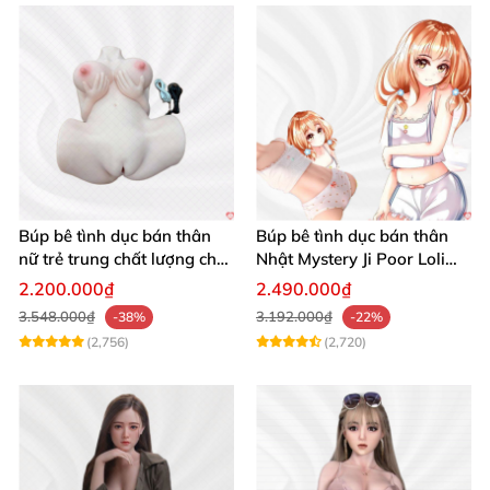
Búp bê tình dục bán thân
Búp bê tình dục bán thân
nữ trẻ trung chất lượng chất
Nhật Mystery Ji Poor Loli
chơi
TPE 6kg siêu mềm mại
2.200.000₫
2.490.000₫
3.548.000₫
3.192.000₫
-38%
-22%
(2,756)
(2,720)