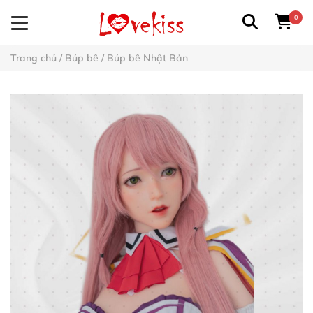
0
Trang chủ
/
Búp bê
/
Búp bê Nhật Bản