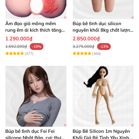
Âm đạo giả mông mềm
Búp bê tình dục silicon
rung êm ái kích thích tăng
nguyên khối 8kg chất lượng
khoái cảm
cao hấp dẫn
1.290.000₫
2.850.000₫
1.592.000₫
3.275.000₫
-19%
-13%
(377)
(368)
Búp bê tình dục Fei Fei
Búp Bê Silicon 1m Nguyên
silicone Nhật Bản, cực thực,
Khối Giá Rẻ Tình Yêu Xinh