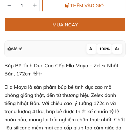
🛒 THÊM VÀO GIỎ
MUA NGAY
Mô tả
−
100%
+
Búp Bê Tình Dục Cao Cấp Ella Maya – Zelex Nhật
Bản, 172cm 🧸✨
Ella Maya là sản phẩm búp bê tình dục cao mô
phỏng giống thật, đến từ thương hiệu Zelex danh
tiếng Nhật Bản. Với chiều cao lý tưởng 172cm và
trọng lượng 41kg, búp bê được thiết kế chuẩn tỷ lệ
hoàn hảo, mang lại trải nghiệm chân thực nhất. Chất
liệu silicone mềm mại cao cấp giúp tạo cảm giác da