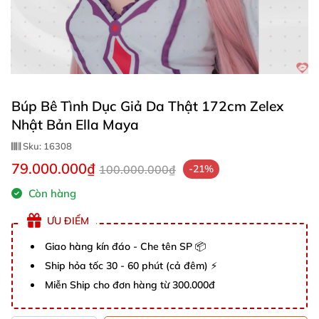
Búp Bê Tình Dục Giả Da Thật 172cm Zelex
Nhật Bản Ella Maya
Sku:
16308
79.000.000₫
100.000.000₫
-21%
Còn hàng
ƯU ĐIỂM
Giao hàng kín đáo - Che tên SP 📦
Ship hỏa tốc 30 - 60 phút (cả đêm) ⚡
Miễn Ship cho đơn hàng từ 300.000đ