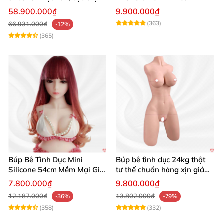
giá tốt
Đẹp
58.900.000₫
9.900.000₫
(363)
66.931.000₫
-12%
(365)
Búp Bê Tình Dục Mini
Búp bê tình dục 24kg thật
Silicone 54cm Mềm Mại Giá
tư thế chuẩn hàng xịn giá
Tốt Tặng Quà
tốt
7.800.000₫
9.800.000₫
12.187.000₫
13.802.000₫
-36%
-29%
(358)
(332)