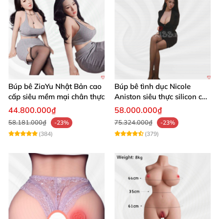
Búp bê ZiaYu Nhật Bản cao
Búp bê tình dục Nicole
cấp siêu mềm mại chân thực
Aniston siêu thực silicon cao
cấp giá tốt
44.800.000₫
58.000.000₫
58.181.000₫
75.324.000₫
-23%
-23%
(384)
(379)