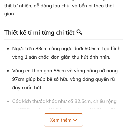
thịt tự nhiên, dễ dàng lau chùi và bền bỉ theo thời
gian.
Thiết kế tỉ mỉ từng chi tiết 🔍
Ngực trên 83cm cùng ngực dưới 60.5cm tạo hình
vòng 1 săn chắc, đơn giản thu hút ánh nhìn.
Vòng eo thon gọn 55cm và vòng hông nở nang
97cm giúp búp bê sở hữu vòng dáng quyến rũ
đầy cuốn hút.
Các kích thước khác như cổ 32.5cm, chiều rộng
vai 37.5cm, tay dài 64cm và chân dài 91cm đảm
bảo sự cân đối hoàn hảo từ mọi góc nhìn.
Xem thêm