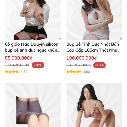
Cô giáo Hao Douyin silicon
Búp Bê Tình Dục Nhật Bản
búp bê tình dục ngực khủng
Cao Cấp 165cm Thật Như
Starpery
Người Thật
85.000.000₫
190.000.000₫
121.428.000₫
231.707.000₫
-30%
-18%
(89)
(80)