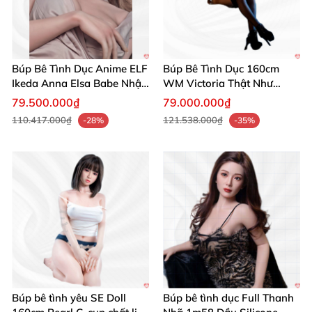
Búp Bê Tình Dục Anime ELF
Búp Bê Tình Dục 160cm
Ikeda Anna Elsa Babe Nhật
WM Victoria Thật Như
Bản 160cm 165cm
Người Thật Sang Trọng
79.500.000₫
79.000.000₫
110.417.000₫
121.538.000₫
-28%
-35%
Búp bê tình yêu SE Doll
Búp bê tình dục Full Thanh