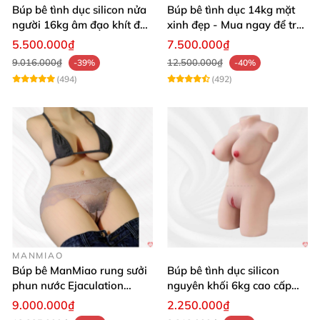
Búp bê tình dục silicon nửa
Búp bê tình dục 14kg mặt
người 16kg âm đạo khít độn
xinh đẹp - Mua ngay để trải
khung
nghiệm
5.500.000₫
7.500.000₫
9.016.000₫
12.500.000₫
-39%
-40%
(494)
(492)
MANMIAO
Búp bê ManMiao rung sưởi
Búp bê tình dục silicon
phun nước Ejaculation
nguyên khối 6kg cao cấp
Queen chuẩn
giá rẻ sexy gợi cảm
9.000.000₫
2.250.000₫