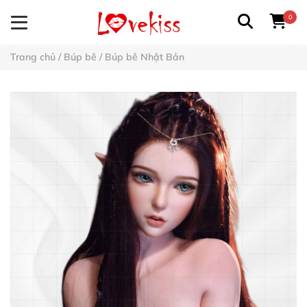
0
Trang chủ
/
Búp bê
/
Búp bê Nhật Bản