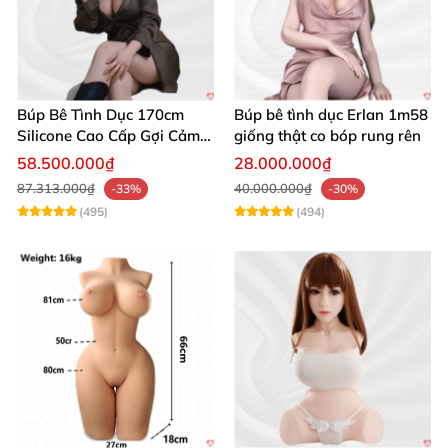
Búp Bê Tình Dục 170cm
Búp bê tình dục Erlan 1m58
Silicone Cao Cấp Gợi Cảm
giống thật co bóp rung rên
Giống Thật
58.500.000₫
28.000.000₫
87.313.000₫
40.000.000₫
-33%
-30%
(495)
(494)