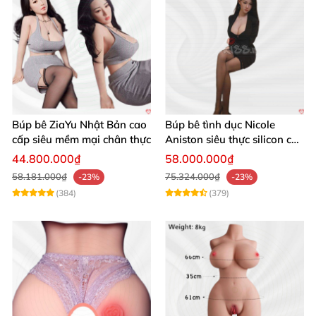
Búp bê ZiaYu Nhật Bản cao
Búp bê tình dục Nicole
cấp siêu mềm mại chân thực
Aniston siêu thực silicon cao
cấp giá tốt
44.800.000₫
58.000.000₫
58.181.000₫
75.324.000₫
-23%
-23%
(384)
(379)