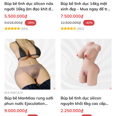
Búp bê tình dục silicon nửa
Búp bê tình dục 14kg mặt
người 16kg âm đạo khít độn
xinh đẹp - Mua ngay để trải
khung
nghiệm
5.500.000₫
7.500.000₫
9.016.000₫
12.500.000₫
-39%
-40%
(494)
(492)
MANMIAO
Búp bê ManMiao rung sưởi
Búp bê tình dục silicon
phun nước Ejaculation
nguyên khối 6kg cao cấp
Queen chuẩn
giá rẻ sexy gợi cảm
9.000.000₫
2.250.000₫