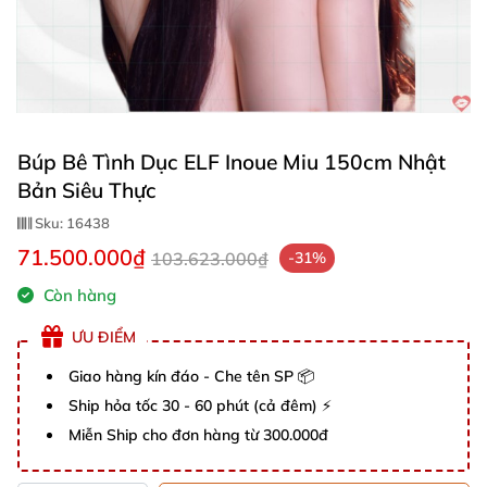
Búp Bê Tình Dục ELF Inoue Miu 150cm Nhật
Bản Siêu Thực
Sku:
16438
71.500.000₫
103.623.000₫
-31%
Còn hàng
ƯU ĐIỂM
Giao hàng kín đáo - Che tên SP 📦
Ship hỏa tốc 30 - 60 phút (cả đêm) ⚡
Miễn Ship cho đơn hàng từ 300.000đ