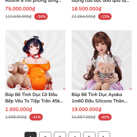
Rosine 8 mô phỏng sống
lượng cao độc đáo quà tặng
động chân thật, quà tặng
hoàn hảo
75.000.000₫
18.500.000₫
yêu thích
113.636.000₫
21.264.000₫
-34%
-13%
Búp Bê Tình Dục Cô Đầu
Búp Bê Tình Dục Ayaka
Bếp Vếu To Tiệp Trân 45kg
1m60 Đầu Silicone Thân
Mua Ngay
TPE Xinh Xắn Mua Ngay
1.000.000₫
19.000.000₫
1.695.000₫
31.667.000₫
-41%
-40%