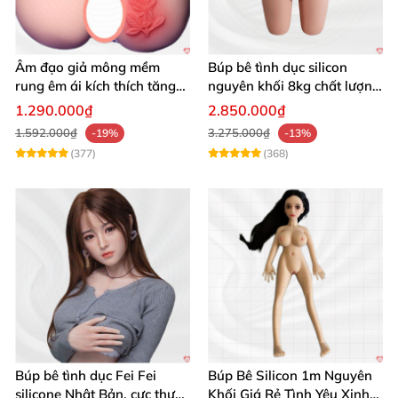
Âm đạo giả mông mềm
Búp bê tình dục silicon
rung êm ái kích thích tăng
nguyên khối 8kg chất lượng
khoái cảm
cao hấp dẫn
1.290.000₫
2.850.000₫
1.592.000₫
3.275.000₫
-19%
-13%
(377)
(368)
Búp bê tình dục Fei Fei
Búp Bê Silicon 1m Nguyên
silicone Nhật Bản, cực thực,
Khối Giá Rẻ Tình Yêu Xinh