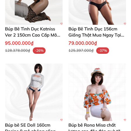
Búp Bê Tình Dục Katniss
Búp Bê Tình Dục 156cm
Ver 2 150cm Cao Cấp Mô
Giống Thật Mua Ngay Tại
Phỏng Nhật Bản
WM Dolls
95.000.000₫
79.000.000₫
128.378.000₫
125.397.000₫
-26%
-37%
Búp bê SE Doll 160cm
Búp bê Rona Misa chất