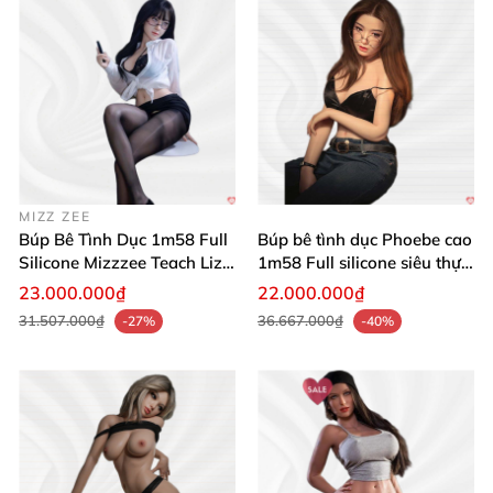
biệt! 🛒✨
MIZZ ZEE
Búp Bê Tình Dục 1m58 Full
Búp bê tình dục Phoebe cao
Silicone Mizzzee Teach Liz
1m58 Full silicone siêu thực
Mua Ngay
giá tốt
23.000.000₫
22.000.000₫
31.507.000₫
36.667.000₫
-27%
-40%