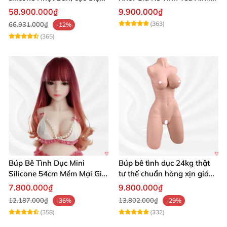
giá tốt
Đẹp
58.900.000₫
9.900.000₫
(363)
66.931.000₫
-12%
(365)
Búp Bê Tình Dục Mini
Búp bê tình dục 24kg thật
Silicone 54cm Mềm Mại Giá
tư thế chuẩn hàng xịn giá
Tốt Tặng Quà
tốt
7.800.000₫
9.800.000₫
12.187.000₫
13.802.000₫
-36%
-29%
(358)
(332)