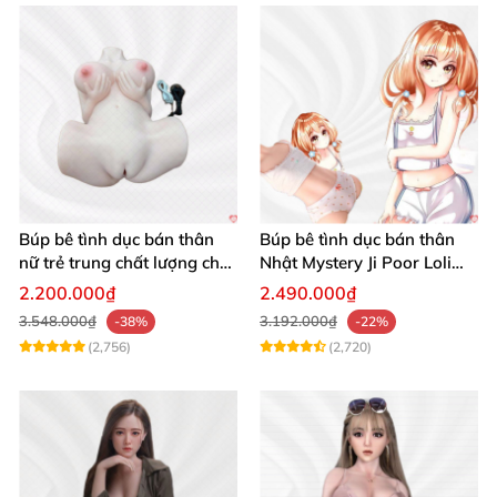
Búp bê tình dục bán thân
Búp bê tình dục bán thân
nữ trẻ trung chất lượng chất
Nhật Mystery Ji Poor Loli
chơi
TPE 6kg siêu mềm mại
2.200.000₫
2.490.000₫
3.548.000₫
3.192.000₫
-38%
-22%
(2,756)
(2,720)