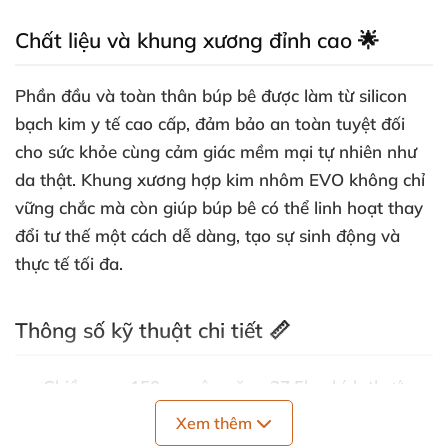
Chất liệu và khung xương đỉnh cao 🌟
Phần đầu và toàn thân búp bê được làm từ silicon
bạch kim y tế cao cấp, đảm bảo an toàn tuyệt đối
cho sức khỏe cùng cảm giác mềm mại tự nhiên như
da thật. Khung xương hợp kim nhôm EVO không chỉ
vững chắc mà còn giúp búp bê có thể linh hoạt thay
đổi tư thế một cách dễ dàng, tạo sự sinh động và
thực tế tối đa.
Thông số kỹ thuật chi tiết 📏
Chiều cao: 150cm, cân nặng 27.5kg, kích thước
cơ thể chuẩn với vòng ngực 79cm, vòng eo 50cm
Xem thêm
và vòng hông 79cm, mang đến đường cong