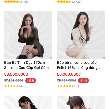
(3,498)
(2,720)
Búp Bê Tình Dục 170cm
Búp bê silicone cao cấp
Silicone Cao Cấp Gợi Cảm
Feifei 165cm sống động
Búp Bê Tình Dục ELF Inoue Miu 150cm Nhật Bản Siêu Thực
Giống Thật
chân thật ghê
58.500.000₫
50.000.000₫
87.313.000₫
75.757.000₫
-33%
-34%
(495)
(385)
Búp Bê Tình Dục ELF Inoue Miu 150cm Nhật Bản Siêu Thực