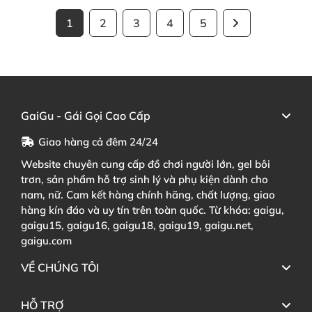
1
2
3
4
5
GaiGu - Gái Gọi Cao Cấp
Giao hàng cả đêm 24/24
Website chuyên cung cấp đồ chơi người lớn, gel bôi
trơn, sản phẩm hỗ trợ sinh lý và phụ kiện dành cho
nam, nữ. Cam kết hàng chính hãng, chất lượng, giao
hàng kín đáo và uy tín trên toàn quốc. Từ khóa: gaigu,
gaigu15, gaigu16, gaigu18, gaigu19, gaigu.net,
gaigu.com
VỀ CHÚNG TÔI
HỖ TRỢ