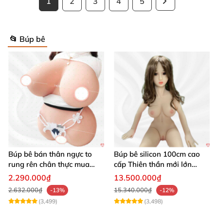
1
2
3
4
5
📂 Búp bê
Búp bê bán thân ngực to
Búp bê silicon 100cm cao
rung rên chân thực mua
cấp Thiên thần mới lớn
ngay
mượt mà mềm mại
2.290.000₫
13.500.000₫
2.632.000₫
15.340.000₫
-13%
-12%
(3,499)
(3,498)