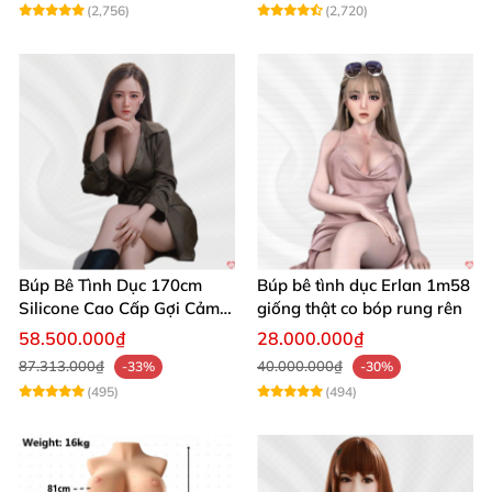
(2,756)
(2,720)
Búp Bê Tình Dục 170cm
Búp bê tình dục Erlan 1m58
Silicone Cao Cấp Gợi Cảm
giống thật co bóp rung rên
Giống Thật
58.500.000₫
28.000.000₫
87.313.000₫
40.000.000₫
-33%
-30%
(495)
(494)