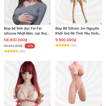
Búp bê tình dục Fei Fei
Búp Bê Silicon 1m Nguyên
silicone Nhật Bản, cực thực,
Khối Giá Rẻ Tình Yêu Xinh
giá tốt
Đẹp
58.900.000₫
9.900.000₫
(363)
66.931.000₫
-12%
(365)