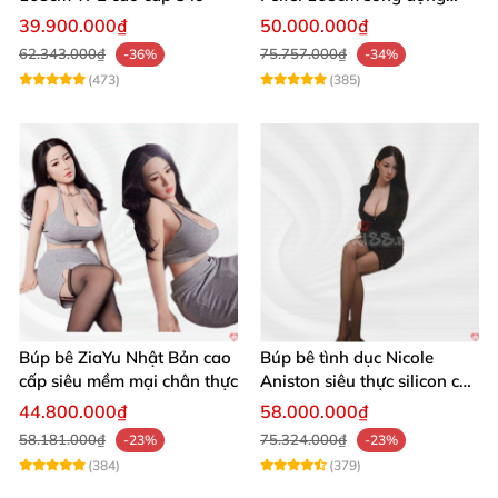
chân thật ghê
39.900.000₫
50.000.000₫
62.343.000₫
75.757.000₫
-36%
-34%
(473)
(385)
Búp bê ZiaYu Nhật Bản cao
Búp bê tình dục Nicole
cấp siêu mềm mại chân thực
Aniston siêu thực silicon cao
cấp giá tốt
44.800.000₫
58.000.000₫
58.181.000₫
75.324.000₫
-23%
-23%
(384)
(379)