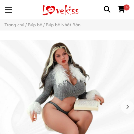
0
Trang chủ
/
Búp bê
/
Búp bê Nhật Bản