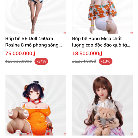
Búp bê SE Doll 160cm
Búp bê Rona Misa chất
Rosine 8 mô phỏng sống
lượng cao độc đáo quà tặng
động chân thật, quà tặng
hoàn hảo
75.000.000₫
18.500.000₫
yêu thích
113.636.000₫
21.264.000₫
-34%
-13%