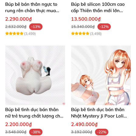
Búp bê bán thân ngực to
Búp bê silicon 100cm cao
rung rên chân thực mua
cấp Thiên thần mới lớn
ngay
mượt mà mềm mại
2.290.000₫
13.500.000₫
2.632.000₫
15.340.000₫
-13%
-12%
(3,499)
(3,498)
Búp bê tình dục bán thân
Búp bê tình dục bán thân
nữ trẻ trung chất lượng chất
Nhật Mystery Ji Poor Loli
chơi
TPE 6kg siêu mềm mại
2.200.000₫
2.490.000₫
3.548.000₫
3.192.000₫
-38%
-22%