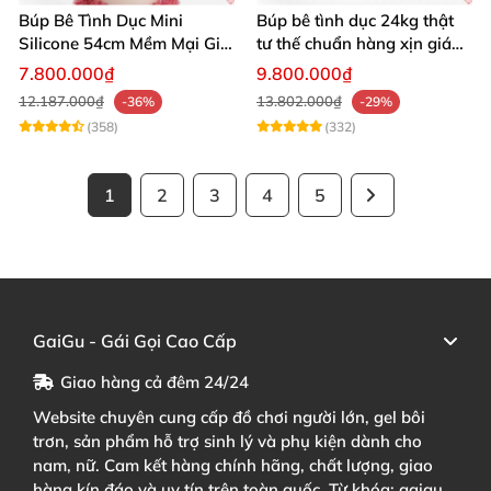
Búp Bê Tình Dục Mini
Búp bê tình dục 24kg thật
Silicone 54cm Mềm Mại Giá
tư thế chuẩn hàng xịn giá
Tốt Tặng Quà
tốt
7.800.000₫
9.800.000₫
12.187.000₫
13.802.000₫
-36%
-29%
(358)
(332)
1
2
3
4
5
GaiGu - Gái Gọi Cao Cấp
Giao hàng cả đêm 24/24
Website chuyên cung cấp đồ chơi người lớn, gel bôi
trơn, sản phẩm hỗ trợ sinh lý và phụ kiện dành cho
nam, nữ. Cam kết hàng chính hãng, chất lượng, giao
hàng kín đáo và uy tín trên toàn quốc. Từ khóa: gaigu,