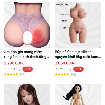
Âm đạo giả mông mềm
Búp bê tình dục silicon
rung êm ái kích thích tăng
nguyên khối 8kg chất lượng
khoái cảm
cao hấp dẫn
1.290.000₫
2.850.000₫
1.592.000₫
3.275.000₫
-19%
-13%
(377)
(368)