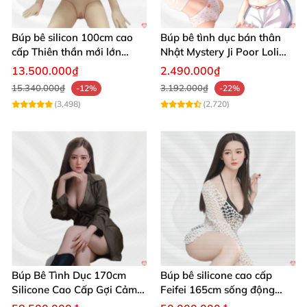
Búp bê silicon 100cm cao
Búp bê tình dục bán thân
cấp Thiên thần mới lớn
Nhật Mystery Ji Poor Loli
mượt mà mềm mại
TPE 6kg siêu mềm mại
13.500.000₫
2.490.000₫
15.340.000₫
3.192.000₫
-12%
-22%
(3,498)
(2,720)
Búp Bê Tình Dục 170cm
Búp bê silicone cao cấp
Silicone Cao Cấp Gợi Cảm
Feifei 165cm sống động
Giống Thật
chân thật ghê