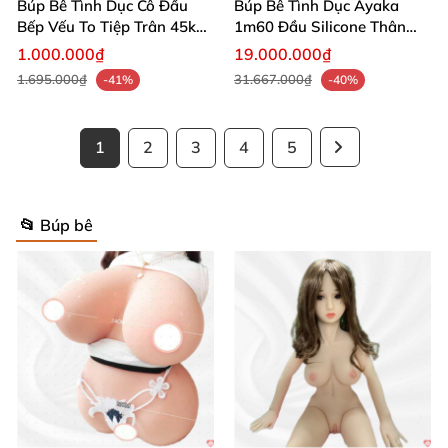
Búp Bê Tình Dục Cô Đầu
Búp Bê Tình Dục Ayaka
Bếp Vếu To Tiệp Trân 45kg
1m60 Đầu Silicone Thân
Mua Ngay
TPE Xinh Xắn Mua Ngay
1.000.000₫
19.000.000₫
1.695.000₫
31.667.000₫
-41%
-40%
1
2
3
4
5
📂 Búp bê