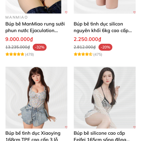
MANMIAO
Búp bê ManMiao rung sưởi
Búp bê tình dục silicon
phun nước Ejaculation
nguyên khối 6kg cao cấp
Queen chuẩn
giá rẻ sexy gợi cảm
9.000.000₫
2.250.000₫
13.235.000₫
2.812.000₫
-32%
-20%
(478)
(475)
Búp bế tình dục Xiaoying
Búp bê silicone cao cấp
168cm TPE cao cấp 3 lỗ
Feifei 165cm sống động