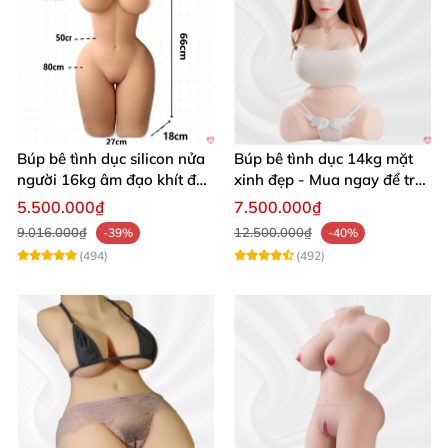
Búp bê tình dục silicon nửa
Búp bê tình dục 14kg mặt
người 16kg âm đạo khít độn
xinh đẹp - Mua ngay để trải
khung
nghiệm
5.500.000₫
7.500.000₫
9.016.000₫
12.500.000₫
-39%
-40%
(494)
(492)