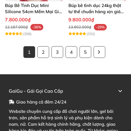
Búp Bê Tình Dục Mini
Búp bê tình dục 24kg thật
Silicone 54cm Mềm Mại Giá
tư thế chuẩn hàng xịn giá
Tốt Tặng Quà
tốt
7.800.000₫
9.800.000₫
12.187.000₫
13.802.000₫
-36%
-29%
(358)
(332)
1
2
3
4
5
GaiGu - Gái Gọi Cao Cấp
Giao hàng cả đêm 24/24
Website chuyên cung cấp đồ chơi người lớn, gel bôi
trơn, sản phẩm hỗ trợ sinh lý và phụ kiện dành cho
nam, nữ. Cam kết hàng chính hãng, chất lượng, giao
hàng kín đáo và uy tín trên toàn quốc. Từ khóa: gaigu,