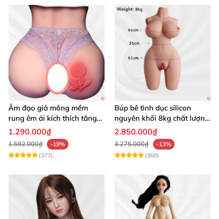
Âm đạo giả mông mềm
Búp bê tình dục silicon
rung êm ái kích thích tăng
nguyên khối 8kg chất lượng
khoái cảm
cao hấp dẫn
1.290.000₫
2.850.000₫
1.592.000₫
3.275.000₫
-19%
-13%
(377)
(368)