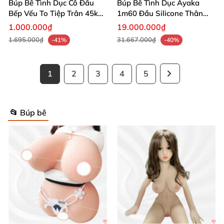
Búp Bê Tình Dục Cô Đầu
Búp Bê Tình Dục Ayaka
Bếp Vếu To Tiệp Trân 45kg
1m60 Đầu Silicone Thân
Mua Ngay
TPE Xinh Xắn Mua Ngay
1.000.000₫
19.000.000₫
1.695.000₫
31.667.000₫
-41%
-40%
1
2
3
4
5
📂 Búp bê