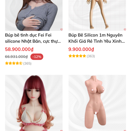
Búp bê tình dục Fei Fei
Búp Bê Silicon 1m Nguyên
silicone Nhật Bản, cực thực,
Khối Giá Rẻ Tình Yêu Xinh
giá tốt
Đẹp
58.900.000₫
9.900.000₫
(363)
66.931.000₫
-12%
(365)