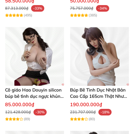
58.500.000₫
50.000.000₫
87.313.000₫
75.757.000₫
-33%
-34%
(495)
(385)
Cô giáo Hao Douyin silicon
Búp Bê Tình Dục Nhật Bản
búp bê tình dục ngực khủng
Cao Cấp 165cm Thật Như
Búp bê tình dục bán thân ZZ014 ngực săn chắc hông to hấp
Starpery
Người Thật
85.000.000₫
190.000.000₫
dẫn
121.428.000₫
231.707.000₫
-30%
-18%
(89)
(80)