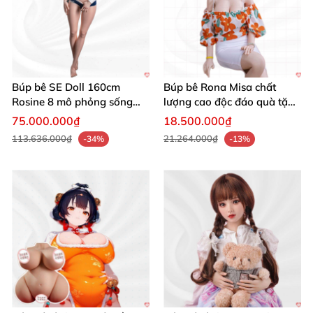
Búp bê SE Doll 160cm
Búp bê Rona Misa chất
Rosine 8 mô phỏng sống
lượng cao độc đáo quà tặng
động chân thật, quà tặng
hoàn hảo
75.000.000₫
18.500.000₫
yêu thích
113.636.000₫
21.264.000₫
-34%
-13%