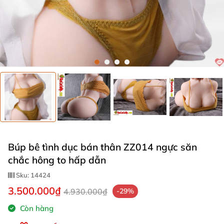
Búp bê tình dục bán thân ZZ014 ngực săn
chắc hông to hấp dẫn
Sku:
14424
3.500.000₫
4.930.000₫
-29%
Còn hàng