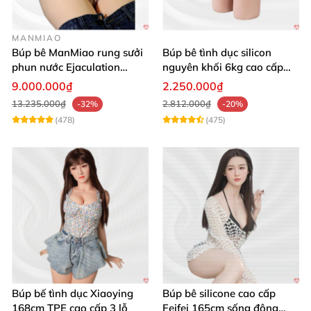
MANMIAO
Búp bê ManMiao rung sưởi
Búp bê tình dục silicon
phun nước Ejaculation
nguyên khối 6kg cao cấp
Queen chuẩn
giá rẻ sexy gợi cảm
9.000.000₫
2.250.000₫
13.235.000₫
2.812.000₫
-32%
-20%
(478)
(475)
Búp bế tình dục Xiaoying
Búp bê silicone cao cấp
168cm TPE cao cấp 3 lỗ
Feifei 165cm sống động