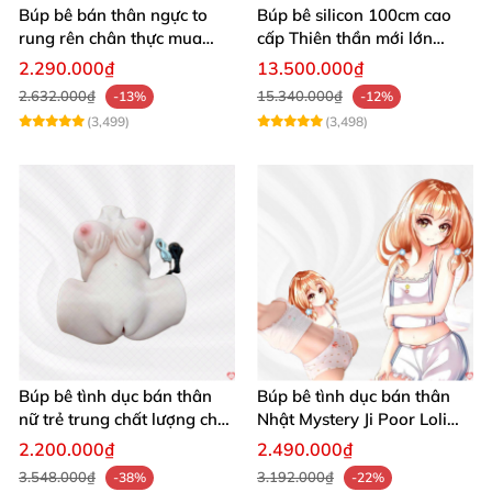
Búp bê bán thân ngực to
Búp bê silicon 100cm cao
rung rên chân thực mua
cấp Thiên thần mới lớn
ngay
mượt mà mềm mại
2.290.000₫
13.500.000₫
2.632.000₫
15.340.000₫
-13%
-12%
(3,499)
(3,498)
Búp bê tình dục bán thân
Búp bê tình dục bán thân
nữ trẻ trung chất lượng chất
Nhật Mystery Ji Poor Loli
chơi
TPE 6kg siêu mềm mại
2.200.000₫
2.490.000₫
3.548.000₫
3.192.000₫
-38%
-22%