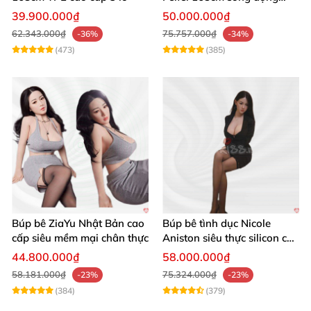
chân thật ghê
39.900.000₫
50.000.000₫
62.343.000₫
75.757.000₫
-36%
-34%
(473)
(385)
Búp bê ZiaYu Nhật Bản cao
Búp bê tình dục Nicole
cấp siêu mềm mại chân thực
Aniston siêu thực silicon cao
cấp giá tốt
44.800.000₫
58.000.000₫
58.181.000₫
75.324.000₫
-23%
-23%
(384)
(379)