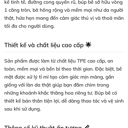
kế tinh tế, đường cong quyến rũ, búp bê sở hữu vòng
1 căng tròn, bờ hông rộng và mềm mại như da người
thật, hứa hẹn mang đến cảm giác thú vị và thoả mãn
tối đa cho người dùng.
Thiết kế và chất liệu cao cấp 🌟
Sản phẩm được làm từ chất liệu TPE cao cấp, an
toàn, mềm mại và bền bỉ theo thời gian. Đặc biệt, bề
mặt được xử lý tỉ mỉ tạo cảm giác mịn màng, gần
giống với làn da thật giúp bạn đắm chìm trong
những khoảnh khắc thăng hoa riêng tư. Búp bê có
thiết kế bán thân tiện lợi, dễ dàng thao tác và vệ sinh
sau khi sử dụng.
Thông số kỹ thuật ấn tượng 📏