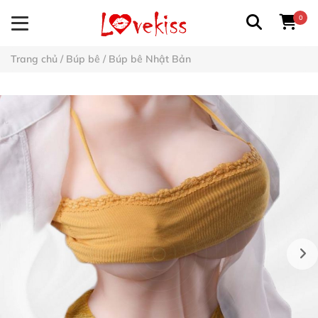
0
Trang chủ
/
Búp bê
/
Búp bê Nhật Bản