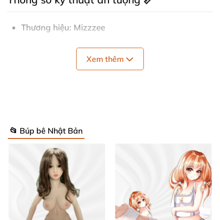
Thương hiệu: Mizzzee
Tên sản phẩm: Miji Takahashi Huimei Bust Soft
Xem thêm
Heart Mold
Chất liệu chính: TPE
Xác minh chống hàng giả: Có
📂 Búp bê Nhật Bản
Trọng lượng: 9kg (không bao bì), 9.5kg (kèm bao
bì)
Kích thước: 46 x 30 x 17 cm
Kích thước bao bì: 54 x 38 x 18.8 cm