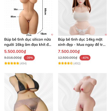
Búp bê tình dục silicon nửa
Búp bê tình dục 14kg mặt
người 16kg âm đạo khít độn
xinh đẹp - Mua ngay để trải
khung
nghiệm
5.500.000₫
7.500.000₫
9.016.000₫
12.500.000₫
-39%
-40%
(494)
(492)