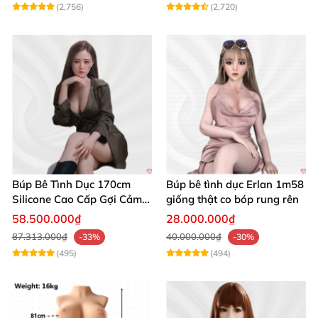
(2,756)
(2,720)
Búp Bê Tình Dục 170cm
Búp bê tình dục Erlan 1m58
Silicone Cao Cấp Gợi Cảm
giống thật co bóp rung rên
Giống Thật
58.500.000₫
28.000.000₫
87.313.000₫
40.000.000₫
-33%
-30%
(495)
(494)