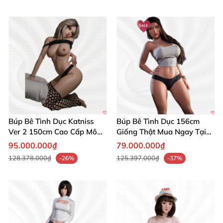
Búp Bê Tình Dục Katniss
Búp Bê Tình Dục 156cm
Ver 2 150cm Cao Cấp Mô
Giống Thật Mua Ngay Tại
Phỏng Nhật Bản
WM Dolls
95.000.000₫
79.000.000₫
128.378.000₫
125.397.000₫
-26%
-37%