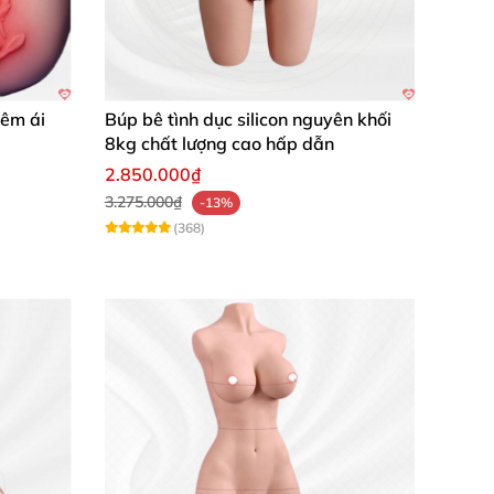
êm ái
Búp bê tình dục silicon nguyên khối
8kg chất lượng cao hấp dẫn
2.850.000₫
3.275.000₫
-13%
(368)
ng hành tuyệt vời cho các chàng độc thân
ác nhau, giúp người dùng thỏa mãn tối đa với
 sự thuận tiện và điều chỉnh dễ dàng trong