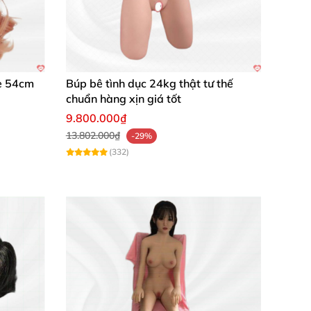
ne 54cm
Búp bê tình dục 24kg thật tư thế
chuẩn hàng xịn giá tốt
9.800.000₫
13.802.000₫
-29%
(332)