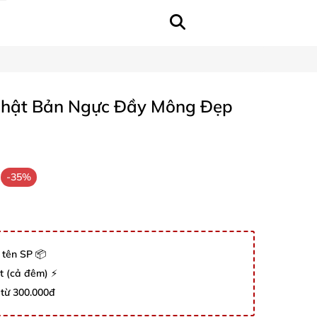
Nhật Bản Ngực Đầy Mông Đẹp
-35%
 tên SP 📦
út (cả đêm) ⚡
 từ 300.000đ