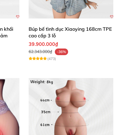
n khối
Búp bế tình dục Xiaoying 168cm TPE
 cảm
cao cấp 3 lỗ
39.900.000₫
62.343.000₫
-36%
(473)