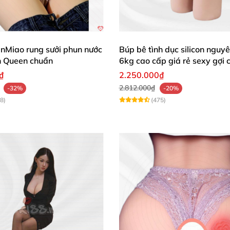
nMiao rung sưởi phun nước
Búp bê tình dục silicon nguyê
n Queen chuẩn
6kg cao cấp giá rẻ sexy gợi
₫
2.250.000₫
2.812.000₫
-32%
-20%
8)
(475)