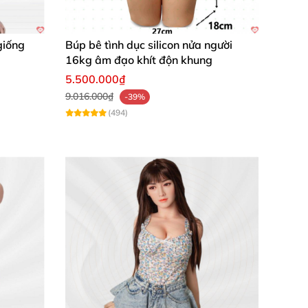
giống
Búp bê tình dục silicon nửa người
16kg âm đạo khít độn khung
5.500.000₫
9.016.000₫
-39%
(494)
a 30cm, trọng lượng 8kg vừa phải, dễ dàng di
 nhẹ, tối ưu cho trải nghiệm riêng tư đỉnh
hiến bạn say mê ngay từ lần đầu chạm vào.
ây kích ứng. Màu da được phối tinh tế, giống
g bỏng. Những bộ phận quan trọng như vòng 1
 trải nghiệm thủ dâm đầy khoái lạc và thăng