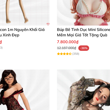
icon 1m Nguyên Khối Giá
Búp Bê Tình Dục Mini Silico
ân, đầu)
u Xinh Đẹp
Mềm Mại Giá Tốt Tặng Quà
₫
7.800.000₫
3)
12.187.000₫
-36%
(358)
àn