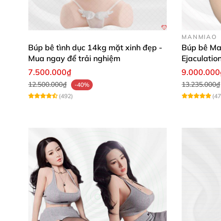
hoa.
MANMIAO
Búp bê tình dục 14kg mặt xinh đẹp -
Búp bê Ma
Mua ngay để trải nghiệm
Ejaculatio
7.500.000₫
9.000.000
12.500.000₫
13.235.000₫
-40%
(492)
(47