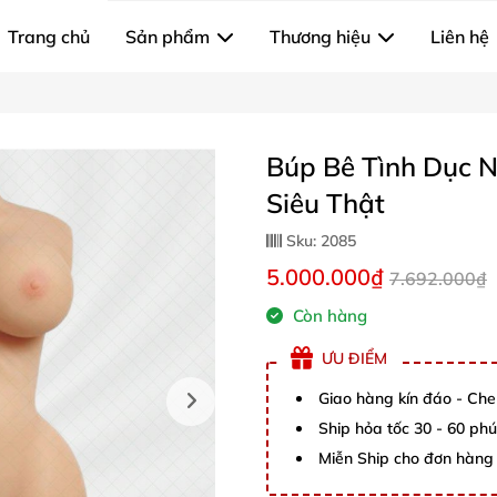
Trang chủ
Sản phẩm
Thương hiệu
Liên hệ
Búp Bê Tình Dục 
Siêu Thật
Sku:
2085
5.000.000₫
7.692.000₫
Còn hàng
ƯU ĐIỂM
Giao hàng kín đáo - Che
Ship hỏa tốc 30 - 60 ph
Miễn Ship cho đơn hàng