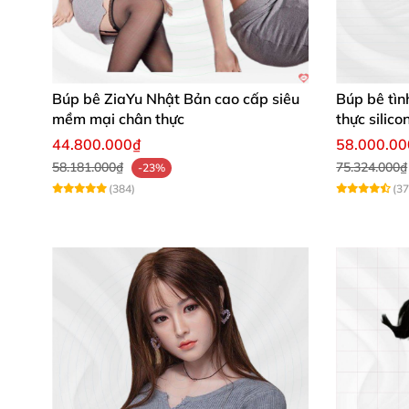
Búp bê ZiaYu Nhật Bản cao cấp siêu
Búp bê tìn
mềm mại chân thực
thực silico
44.800.000₫
58.000.0
58.181.000₫
75.324.000₫
-23%
(384)
(37
Chức năng đa dạng, tiện lợi cho nhu c
Búp bê tình dục BB12 không chỉ mang lại sự g
hoặc những ai muốn thử nghiệm cảm giác mới m
từng lần trải nghiệm. Sản phẩm phù hợp với n
quá trình sử dụng.