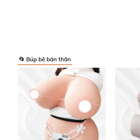
📂 Búp bê bán thân