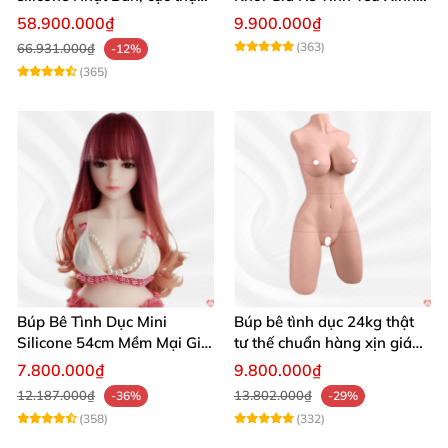
giá tốt
Đẹp
58.900.000₫
9.900.000₫
(363)
66.931.000₫
-12%
(365)
Búp Bê Tình Dục Mini
Búp bê tình dục 24kg thật
Silicone 54cm Mềm Mại Giá
tư thế chuẩn hàng xịn giá
Tốt Tặng Quà
tốt
7.800.000₫
9.800.000₫
12.187.000₫
13.802.000₫
-36%
-29%
(358)
(332)