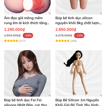
Âm đạo giả mông mềm
Búp bê tình dục silicon
rung êm ái kích thích tăng
nguyên khối 8kg chất lượng
khoái cảm
cao hấp dẫn
1.290.000₫
2.850.000₫
1.592.000₫
3.275.000₫
-19%
-13%
(377)
(368)
Búp bê tình dục Fei Fei
Búp Bê Silicon 1m Nguyên
silicone Nhật Bản, cực thực,
Khối Giá Rẻ Tình Yêu Xinh