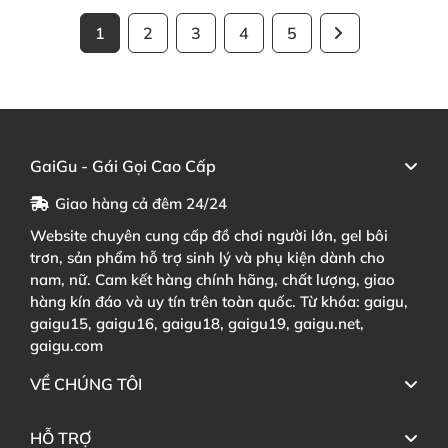
1
2
3
4
5
GaiGu - Gái Gọi Cao Cấp
Giao hàng cả đêm 24/24
Website chuyên cung cấp đồ chơi người lớn, gel bôi
trơn, sản phẩm hỗ trợ sinh lý và phụ kiện dành cho
nam, nữ. Cam kết hàng chính hãng, chất lượng, giao
hàng kín đáo và uy tín trên toàn quốc. Từ khóa: gaigu,
gaigu15, gaigu16, gaigu18, gaigu19, gaigu.net,
gaigu.com
VỀ CHÚNG TÔI
HỖ TRỢ