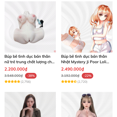
Búp bê tình dục bán thân
Búp bê tình dục bán thân
nữ trẻ trung chất lượng chất
Nhật Mystery Ji Poor Loli
chơi
TPE 6kg siêu mềm mại
2.200.000₫
2.490.000₫
3.548.000₫
3.192.000₫
-38%
-22%
(2,756)
(2,720)