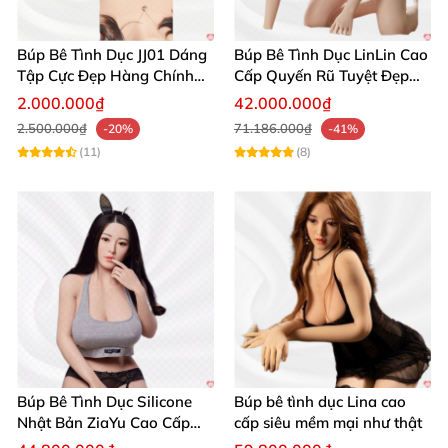
Búp Bê Tình Dục JJ01 Dáng
Búp Bê Tình Dục LinLin Cao
Tập Cực Đẹp Hàng Chính
Cấp Quyến Rũ Tuyệt Đẹp
Hãng
Mua Ngay
2.000.000₫
42.000.000₫
2.500.000₫
71.186.000₫
-20%
-41%
(11)
(8)
Búp Bê Tình Dục Silicone
Búp bê tình dục Lina cao
Nhật Bản ZiaYu Cao Cấp
cấp siêu mềm mại như thật
Chính Hãng