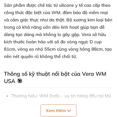
Sản phẩm được chế tác từ silicone y tế cao cấp theo
công thức đặc biệt của WM, đảm bảo độ mềm mại
và cảm giác thực như da thật. Bộ xương kim loại bên
trong có khả năng uốn dẻo linh hoạt giúp bạn dễ
dàng tạo dáng mà không lo gãy gập. Vera sở hữu
kích thước hoàn hảo với số đo vòng ngực D cup
81cm, vòng eo nhỏ 55cm cùng vòng hông 88cm, tạo
nên nét quyến rũ không thể chối từ.
Thông số kỹ thuật nổi bật của Vera WM
USA 🎯
Thương hiệu: WM Dolls – uy tín hàng đầu tại Mỹ
Chiều cao: 165cm với tổng trọng lượng 42kg, cân
Xem thêm
đối vừa phải