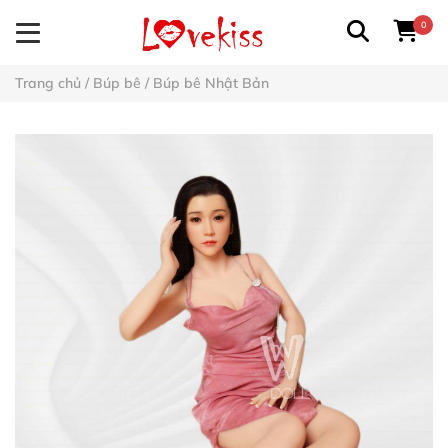
0
Trang chủ
/
Búp bê
/
Búp bê Nhật Bản