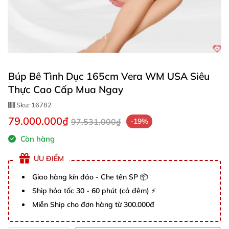
Búp Bê Tình Dục 165cm Vera WM USA Siêu
Thực Cao Cấp Mua Ngay
Sku:
16782
79.000.000₫
97.531.000₫
-19%
Còn hàng
ƯU ĐIỂM
Giao hàng kín đáo - Che tên SP 📦
Ship hỏa tốc 30 - 60 phút (cả đêm) ⚡
Miễn Ship cho đơn hàng từ 300.000đ