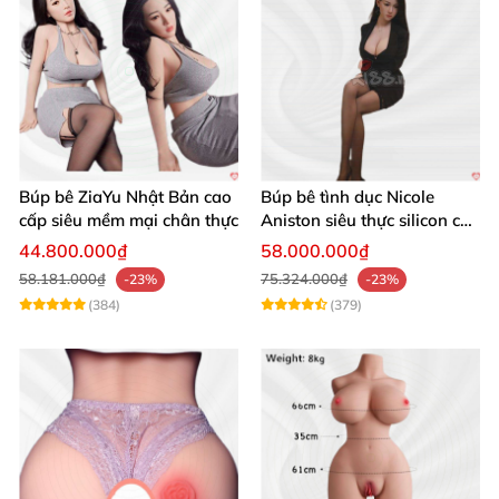
Búp bê ZiaYu Nhật Bản cao
Búp bê tình dục Nicole
cấp siêu mềm mại chân thực
Aniston siêu thực silicon cao
cấp giá tốt
44.800.000₫
58.000.000₫
58.181.000₫
75.324.000₫
-23%
-23%
(384)
(379)