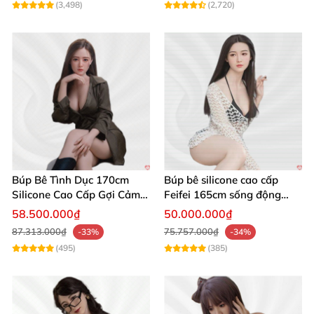
(3,498)
(2,720)
cao
Búp Bê Tình Dục 170cm
Búp bê silicone cao cấp
Silicone Cao Cấp Gợi Cảm
Feifei 165cm sống động
Giống Thật
chân thật ghê
58.500.000₫
50.000.000₫
87.313.000₫
75.757.000₫
-33%
-34%
(495)
(385)