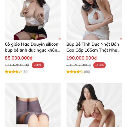
Cô giáo Hao Douyin silicon
Búp Bê Tình Dục Nhật Bản
búp bê tình dục ngực khủng
Cao Cấp 165cm Thật Như
Starpery
Người Thật
85.000.000₫
190.000.000₫
121.428.000₫
231.707.000₫
-30%
-18%
(89)
(80)
Búp Bê Tình Dục 165cm Vera WM USA Siêu Thực Cao Cấp
Mua Ngay