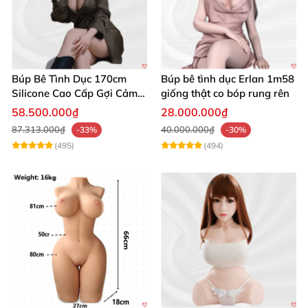
Búp Bê Tình Dục 170cm
Búp bê tình dục Erlan 1m58
Silicone Cao Cấp Gợi Cảm
giống thật co bóp rung rên
Giống Thật
58.500.000₫
28.000.000₫
87.313.000₫
40.000.000₫
-33%
-30%
(495)
(494)