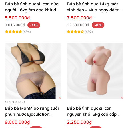
Búp bê tình dục silicon nửa
Búp bê tình dục 14kg mặt
người 16kg âm đạo khít độn
xinh đẹp - Mua ngay để trải
khung
nghiệm
5.500.000₫
7.500.000₫
9.016.000₫
12.500.000₫
-39%
-40%
(494)
(492)
MANMIAO
Búp bê ManMiao rung sưởi
Búp bê tình dục silicon
phun nước Ejaculation
nguyên khối 6kg cao cấp
Queen chuẩn
giá rẻ sexy gợi cảm
9.000.000₫
2.250.000₫