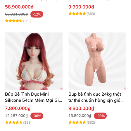
giá tốt
Đẹp
58.900.000₫
9.900.000₫
(363)
66.931.000₫
-12%
(365)
Búp Bê Tình Dục Mini
Búp bê tình dục 24kg thật
Silicone 54cm Mềm Mại Giá
tư thế chuẩn hàng xịn giá
Tốt Tặng Quà
tốt
7.800.000₫
9.800.000₫
12.187.000₫
13.802.000₫
-36%
-29%
(358)
(332)