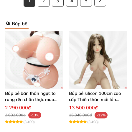
1
2
3
4
5
📂 Búp bê
Búp bê bán thân ngực to
Búp bê silicon 100cm cao
rung rên chân thực mua
cấp Thiên thần mới lớn
ngay
mượt mà mềm mại
2.290.000₫
13.500.000₫
2.632.000₫
15.340.000₫
-13%
-12%
(3,499)
(3,498)