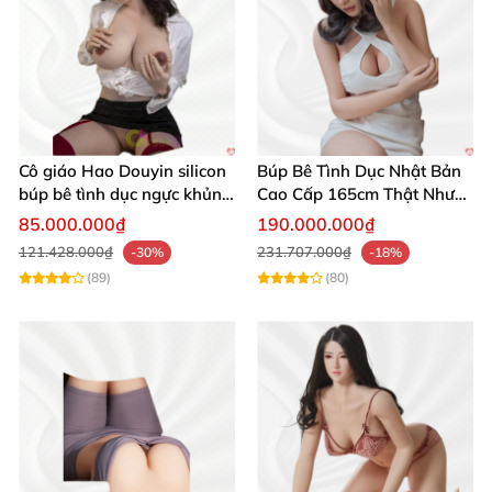
Cô giáo Hao Douyin silicon
Búp Bê Tình Dục Nhật Bản
búp bê tình dục ngực khủng
Cao Cấp 165cm Thật Như
Starpery
Người Thật
85.000.000₫
190.000.000₫
121.428.000₫
231.707.000₫
-30%
-18%
(89)
(80)
Búp Bê Tình Dục 162cm Giống Thật 100% - Cao Cấp Nhật Bản