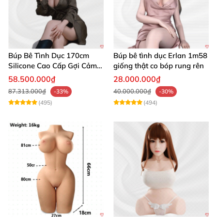
Búp Bê Tình Dục 170cm
Búp bê tình dục Erlan 1m58
Silicone Cao Cấp Gợi Cảm
giống thật co bóp rung rên
Giống Thật
58.500.000₫
28.000.000₫
87.313.000₫
40.000.000₫
-33%
-30%
(495)
(494)