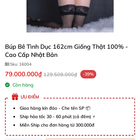
Búp Bê Tình Dục 162cm Giống Thật 100% -
Cao Cấp Nhật Bản
Sku:
16004
79.000.000₫
129.508.000₫
-39%
Còn hàng
ƯU ĐIỂM
Giao hàng kín đáo - Che tên SP 📦
Ship hỏa tốc 30 - 60 phút (cả đêm) ⚡
Miễn Ship cho đơn hàng từ 300.000đ