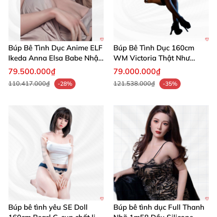
Búp Bê Tình Dục Anime ELF
Búp Bê Tình Dục 160cm
Ikeda Anna Elsa Babe Nhật
WM Victoria Thật Như
Bản 160cm 165cm
Người Thật Sang Trọng
79.500.000₫
79.000.000₫
110.417.000₫
121.538.000₫
-28%
-35%
Búp bê tình yêu SE Doll
Búp bê tình dục Full Thanh