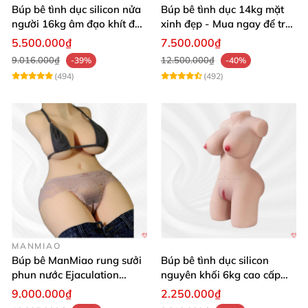
Búp bê tình dục silicon nửa
Búp bê tình dục 14kg mặt
người 16kg âm đạo khít độn
xinh đẹp - Mua ngay để trải
khung
nghiệm
5.500.000₫
7.500.000₫
9.016.000₫
12.500.000₫
-39%
-40%
(494)
(492)
MANMIAO
Búp bê ManMiao rung sưởi
Búp bê tình dục silicon
phun nước Ejaculation
nguyên khối 6kg cao cấp
Queen chuẩn
giá rẻ sexy gợi cảm
9.000.000₫
2.250.000₫