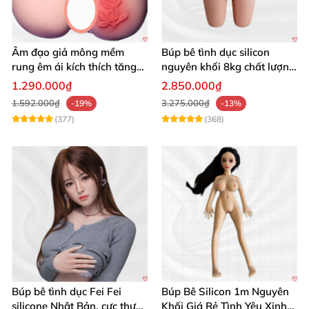
Âm đạo giả mông mềm
Búp bê tình dục silicon
rung êm ái kích thích tăng
nguyên khối 8kg chất lượng
khoái cảm
cao hấp dẫn
1.290.000₫
2.850.000₫
1.592.000₫
3.275.000₫
-19%
-13%
(377)
(368)
Búp bê tình dục Fei Fei
Búp Bê Silicon 1m Nguyên
silicone Nhật Bản, cực thực,
Khối Giá Rẻ Tình Yêu Xinh