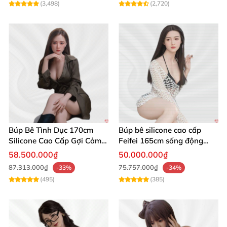
(3,498)
(2,720)
chân 94cm
Đặc biệt chiều sâu âm đạo 16cm, độ sâu hậu
môn 10cm đáp ứng trọn vẹn nhu cầu thực tế
nhất.
Búp Bê Tình Dục 170cm
Búp bê silicone cao cấp
Silicone Cao Cấp Gợi Cảm
Feifei 165cm sống động
Giống Thật
chân thật ghê
58.500.000₫
50.000.000₫
87.313.000₫
75.757.000₫
-33%
-34%
(495)
(385)