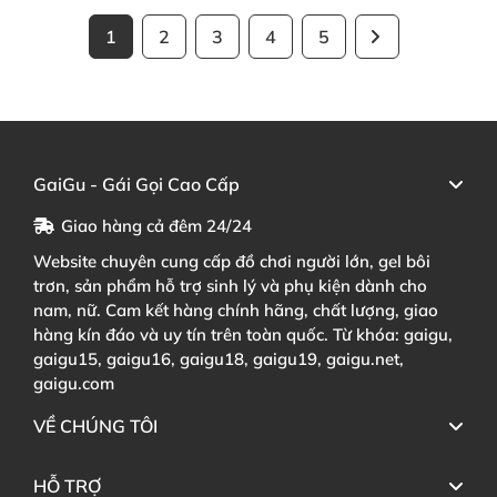
1
2
3
4
5
GaiGu - Gái Gọi Cao Cấp
Giao hàng cả đêm 24/24
Website chuyên cung cấp đồ chơi người lớn, gel bôi
trơn, sản phẩm hỗ trợ sinh lý và phụ kiện dành cho
nam, nữ. Cam kết hàng chính hãng, chất lượng, giao
hàng kín đáo và uy tín trên toàn quốc. Từ khóa: gaigu,
gaigu15, gaigu16, gaigu18, gaigu19, gaigu.net,
gaigu.com
VỀ CHÚNG TÔI
HỖ TRỢ