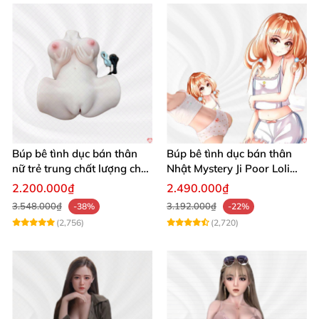
Búp bê tình dục bán thân
Búp bê tình dục bán thân
nữ trẻ trung chất lượng chất
Nhật Mystery Ji Poor Loli
chơi
TPE 6kg siêu mềm mại
2.200.000₫
2.490.000₫
3.548.000₫
3.192.000₫
-38%
-22%
(2,756)
(2,720)