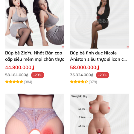
Búp bê ZiaYu Nhật Bản cao
Búp bê tình dục Nicole
cấp siêu mềm mại chân thực
Aniston siêu thực silicon cao
cấp giá tốt
44.800.000₫
58.000.000₫
58.181.000₫
75.324.000₫
-23%
-23%
(384)
(379)