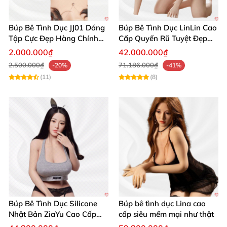
Búp Bê Tình Dục 162cm Giống Thật 100% - Cao Cấp Nhật Bản
Búp Bê Tình Dục JJ01 Dáng
Búp Bê Tình Dục LinLin Cao
Tập Cực Đẹp Hàng Chính
Cấp Quyến Rũ Tuyệt Đẹp
Hãng
Mua Ngay
Sino Japan mang đến sản phẩm không chỉ đẹp mắt,
2.000.000₫
42.000.000₫
2.500.000₫
71.186.000₫
mà còn có khả năng mô phỏng sống động từng
-20%
-41%
(11)
(8)
đường nét trên cơ thể, giúp bạn có trải nghiệm thỏa
mãn, thực tế và riêng tư tối ưu.
Ưu điểm nổi bật và trải nghiệm khách
hàng ❤️
Độ mềm mại, cảm giác da hồi phục nhanh, không
gây dị ứng da.
Búp Bê Tình Dục Silicone
Búp bê tình dục Lina cao
Linh hoạt tuyệt vời nhờ khung kim loại chịu lực
Nhật Bản ZiaYu Cao Cấp
cấp siêu mềm mại như thật
Chính Hãng
tốt.