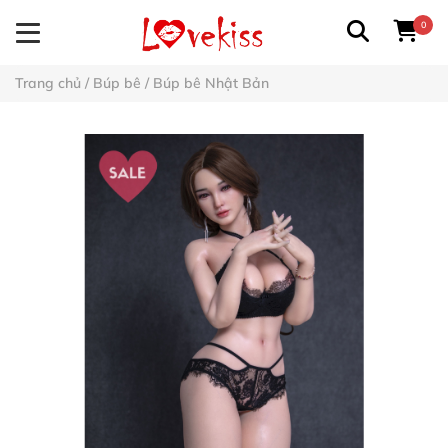
0
Trang chủ
/
Búp bê
/
Búp bê Nhật Bản