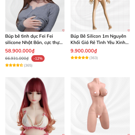
Búp bê tình dục Fei Fei
Búp Bê Silicon 1m Nguyên
silicone Nhật Bản, cực thực,
Khối Giá Rẻ Tình Yêu Xinh
giá tốt
Đẹp
58.900.000₫
9.900.000₫
(363)
66.931.000₫
-12%
(365)