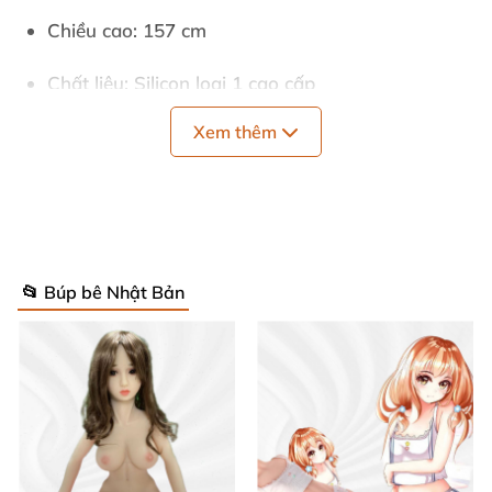
Chiều cao: 157 cm
Chất liệu: Silicon loại 1 cao cấp
Xem thêm
Màu da: Tự nhiên, mềm mại
Kích thước vòng ngực, eo, hông chuẩn theo tiêu
chuẩn người thật
Khung xương kim loại linh hoạt giúp dễ dàng tạo
📂 Búp bê Nhật Bản
các tư thế khác nhau
Mái tóc mềm mượt, dễ dàng tạo kiểu theo ý
muốn
Hailey không chỉ là một sản phẩm búp bê thông
thường, mà còn là tác phẩm nghệ thuật với khả