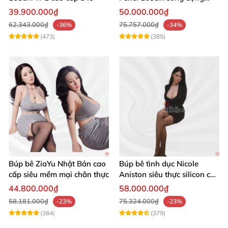
chân thật ghê
39.900.000₫
50.000.000₫
62.343.000₫
75.757.000₫
-36%
-34%
(473)
(385)
Búp bê ZiaYu Nhật Bản cao
Búp bê tình dục Nicole
cấp siêu mềm mại chân thực
Aniston siêu thực silicon cao
cấp giá tốt
44.800.000₫
58.000.000₫
58.181.000₫
75.324.000₫
-23%
-23%
(384)
(379)