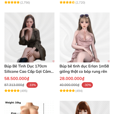
(2,756)
(2,720)
Búp Bê Tình Dục 170cm
Búp bê tình dục Erlan 1m58
Silicone Cao Cấp Gợi Cảm
giống thật co bóp rung rên
Giống Thật
58.500.000₫
28.000.000₫
87.313.000₫
40.000.000₫
-33%
-30%
(495)
(494)