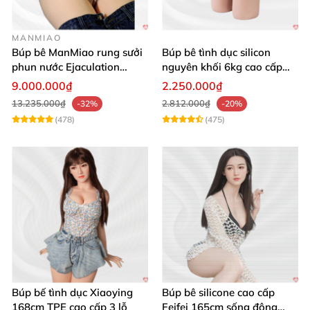
MANMIAO
Búp bê ManMiao rung sưởi
Búp bê tình dục silicon
phun nước Ejaculation
nguyên khối 6kg cao cấp
Queen chuẩn
giá rẻ sexy gợi cảm
9.000.000₫
2.250.000₫
13.235.000₫
2.812.000₫
-32%
-20%
(478)
(475)
Búp bế tình dục Xiaoying
Búp bê silicone cao cấp
168cm TPE cao cấp 3 lỗ
Feifei 165cm sống động