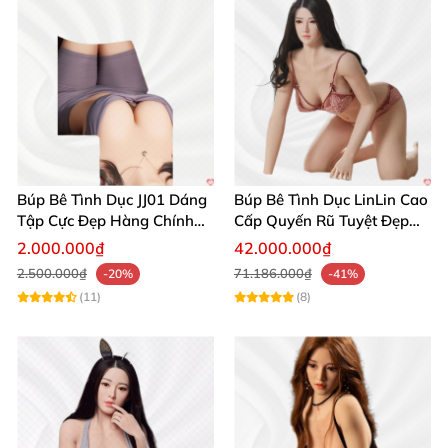
Búp bê silicon 1 1 Hailey 157cm XT Doll siêu thực hấp dẫn
Búp Bê Tình Dục JJ01 Dáng
Búp Bê Tình Dục LinLin Cao
Tập Cực Đẹp Hàng Chính
Cấp Quyến Rũ Tuyệt Đẹp
Búp bê silicon 1 1 Hailey 157cm XT Doll siêu thực hấp dẫn
Hãng
Mua Ngay
2.000.000₫
42.000.000₫
2.500.000₫
71.186.000₫
-20%
-41%
(11)
(8)
Búp bê silicon 1 1 Hailey 157cm XT Doll siêu thực hấp dẫn