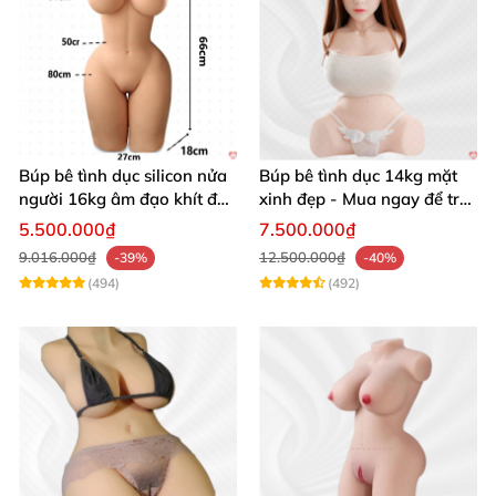
Búp bê tình dục silicon nửa
Búp bê tình dục 14kg mặt
người 16kg âm đạo khít độn
xinh đẹp - Mua ngay để trải
khung
nghiệm
5.500.000₫
7.500.000₫
9.016.000₫
12.500.000₫
-39%
-40%
(494)
(492)