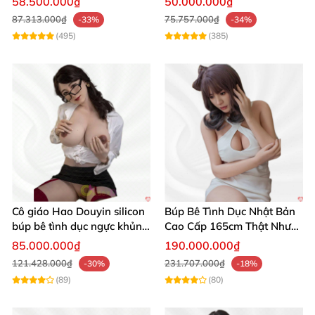
58.500.000₫
50.000.000₫
87.313.000₫
75.757.000₫
-33%
-34%
(495)
(385)
Cô giáo Hao Douyin silicon
Búp Bê Tình Dục Nhật Bản
Búp bê silicon 1 1 Hailey 157cm XT Doll siêu thực hấp dẫn
búp bê tình dục ngực khủng
Cao Cấp 165cm Thật Như
Starpery
Người Thật
85.000.000₫
190.000.000₫
121.428.000₫
231.707.000₫
-30%
-18%
(89)
(80)
Búp bê silicon 1 1 Hailey 157cm XT Doll siêu thực hấp dẫn