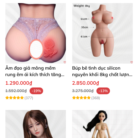
Âm đạo giả mông mềm
Búp bê tình dục silicon
rung êm ái kích thích tăng
nguyên khối 8kg chất lượng
khoái cảm
cao hấp dẫn
1.290.000₫
2.850.000₫
1.592.000₫
3.275.000₫
-19%
-13%
(377)
(368)