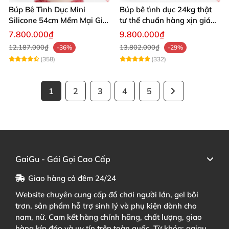
Búp Bê Tình Dục Mini
Búp bê tình dục 24kg thật
Silicone 54cm Mềm Mại Giá
tư thế chuẩn hàng xịn giá
Tốt Tặng Quà
tốt
7.800.000₫
9.800.000₫
12.187.000₫
13.802.000₫
-36%
-29%
(358)
(332)
1
2
3
4
5
GaiGu - Gái Gọi Cao Cấp
Giao hàng cả đêm 24/24
Website chuyên cung cấp đồ chơi người lớn, gel bôi
trơn, sản phẩm hỗ trợ sinh lý và phụ kiện dành cho
nam, nữ. Cam kết hàng chính hãng, chất lượng, giao
hàng kín đáo và uy tín trên toàn quốc. Từ khóa: gaigu,