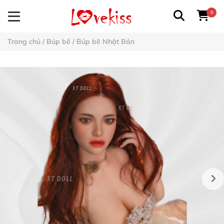
0
Trang chủ
/
Búp bê
/
Búp bê Nhật Bản