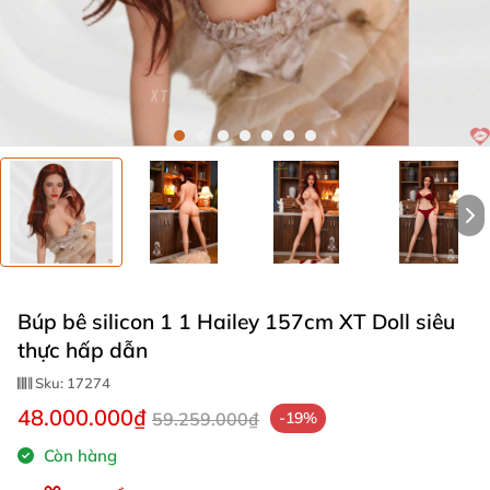
Búp bê silicon 1 1 Hailey 157cm XT Doll siêu
thực hấp dẫn
Sku:
17274
48.000.000₫
59.259.000₫
-19%
Còn hàng