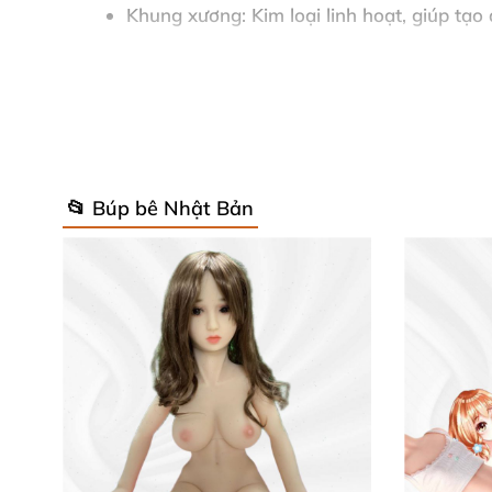
Khung xương: Kim loại linh hoạt, giúp tạ
Ba vòng: Chuẩn quyến rũ, săn chắc, đườn
Độ sâu âm đạo & hậu môn được thiết kế s
Mái tóc và gương mặt được tạo kiểu tỉ mỉ, 
📂 Búp bê Nhật Bản