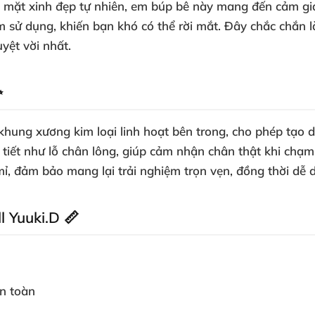
mặt xinh đẹp tự nhiên, em búp bê này mang đến cảm giác
m sử dụng, khiến bạn khó có thể rời mắt. Đây chắc chắn
yệt vời nhất.
✨
i khung xương kim loại linh hoạt bên trong, cho phép tạ
i tiết như lỗ chân lông, giúp cảm nhận chân thật khi ch
ỉ, đảm bảo mang lại trải nghiệm trọn vẹn, đồng thời dễ dà
l Yuuki.D 📏
an toàn