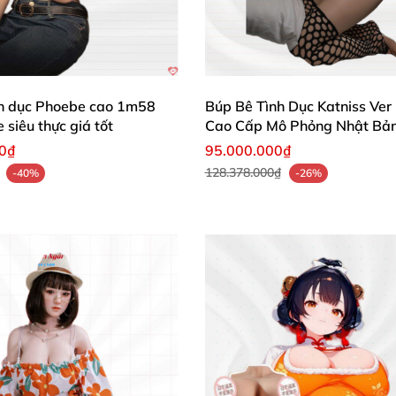
Búp bê SE Doll 161cm Yuuki.D Nhật Bản Cao cấp Siêu Thật
nh dục Phoebe cao 1m58
Búp Bê Tình Dục Katniss Ve
Búp bê SE Doll 161cm Yuuki.D Nhật Bản Cao cấp Siêu Thật
ne siêu thực giá tốt
Cao Cấp Mô Phỏng Nhật Bả
00₫
95.000.000₫
 bê tình dục Nhật Bản SE Doll 161cm Yuuki.D với thiết k
128.378.000₫
-40%
-26%
 cấp, nâng tầm cuộc sống riêng tư của bạn ngay hôm nay
 hài lòng tuyệt đối!
-nhat-ban-se-doll-161cm-yuuki-d-stella/
-gai-xinh-sexy-se-doll-161cm-yuuki-a-miki/