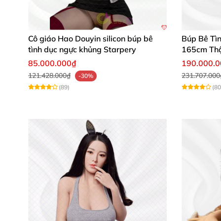
Cô giáo Hao Douyin silicon búp bê
Búp Bê Tì
tình dục ngực khủng Starpery
165cm Thậ
85.000.000₫
190.000.
121.428.000₫
231.707.000
-30%
(89)
(80
Ưu điểm vượt trội chỉ có ở SE Doll Yu