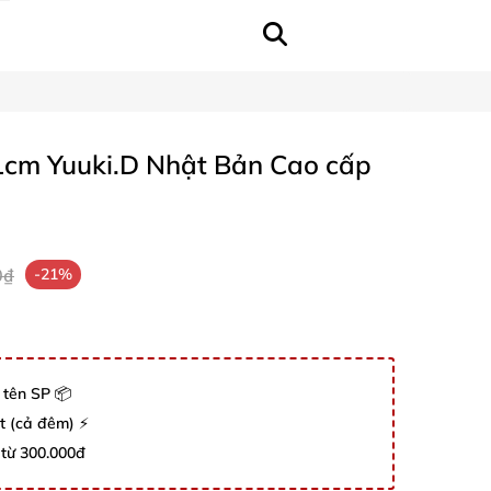
1cm Yuuki.D Nhật Bản Cao cấp
0₫
-21%
 tên SP 📦
út (cả đêm) ⚡
 từ 300.000đ