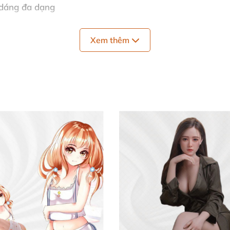
o dáng đa dạng
g cong hoàn hảo
Xem thêm
âu, êm ái, cho cảm giác sống động
điều chỉnh linh hoạt theo sở thích