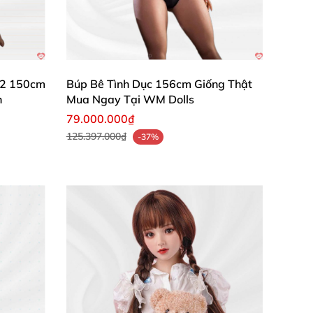
r 2 150cm
Búp Bê Tình Dục 156cm Giống Thật
n
Mua Ngay Tại WM Dolls
79.000.000₫
ế sống động và chất lượng thượng hạng từ
125.397.000₫
-37%
! ✨🔥