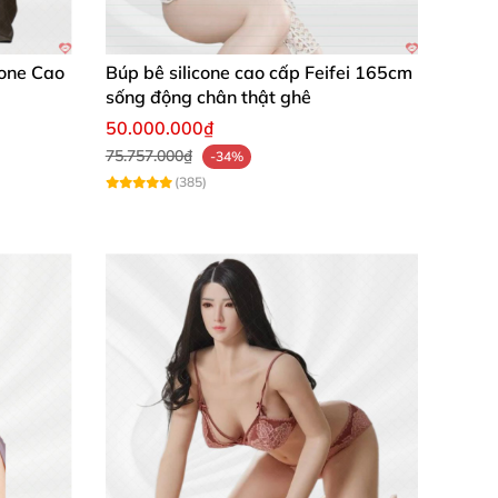
cone Cao
Búp bê silicone cao cấp Feifei 165cm
sống động chân thật ghê
50.000.000₫
75.757.000₫
-34%
(385)