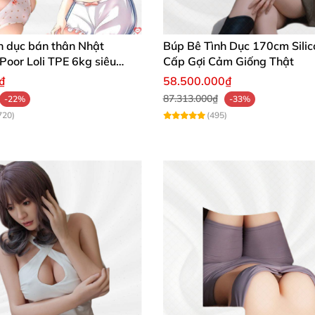
h dục bán thân Nhật
Búp Bê Tình Dục 170cm Sili
 Poor Loli TPE 6kg siêu
Cấp Gợi Cảm Giống Thật
₫
58.500.000₫
87.313.000₫
-22%
-33%
720)
(495)