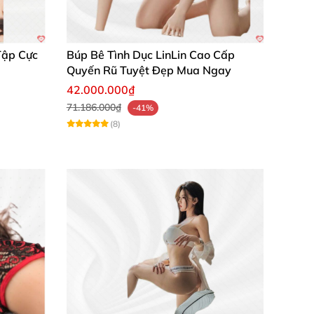
Tập Cực
Búp Bê Tình Dục LinLin Cao Cấp
Quyến Rũ Tuyệt Đẹp Mua Ngay
42.000.000₫
71.186.000₫
-41%
(8)