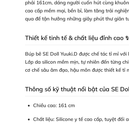
phải 161cm, dáng người cuốn hút cùng khuôn 
cao cấp mềm mại, bền bỉ, làm tăng trải nghiệ
qua để tận hưởng những giây phút thư giãn tu
Thiết kế tinh tế & chất liệu đỉnh cao 
Búp bê SE Doll Yuuki.D được chế tác tỉ mỉ vớ
Lớp da silicon mềm mịn, tự nhiên đến từng ch
cơ chế sâu âm đạo, hậu môn được thiết kế tỉ m
Thông số kỹ thuật nổi bật của SE Dol
Chiều cao: 161 cm
Chất liệu: Silicone y tế cao cấp, tuyệt đối 