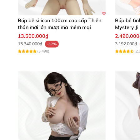
Búp bê silicon 100cm cao cấp Thiên
Búp bê tìn
thần mới lớn mượt mà mềm mại
Mystery Ji
mềm mại
13.500.000₫
2.490.000
15.340.000₫
3.192.000₫
-12%
(3,498)
(2,