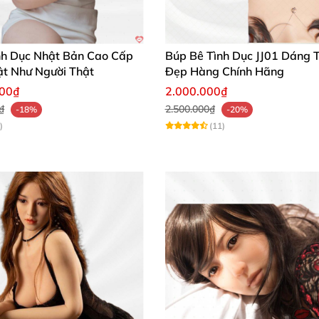
nh Dục Nhật Bản Cao Cấp
Búp Bê Tình Dục JJ01 Dáng 
t Như Người Thật
Đẹp Hàng Chính Hãng
000₫
2.000.000₫
₫
2.500.000₫
-18%
-20%
)
(11)
Búp bê SE Doll 161cm Yuuki.D Nhật Bản Cao cấp Siêu Thật
Búp bê SE Doll 161cm Yuuki.D Nhật Bản Cao cấp Siêu Thật
uki.D 💖