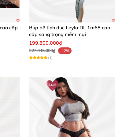
 cao cấp
Búp bê tình dục Leyla DL 1m68 cao
cấp sang trọng mềm mại
199.800.000₫
227.045.000₫
-12%
(1)
hài lòng và sẽ tiếp tục ủng hộ."
ảm giác rất tự nhiên, rất đáng đồng tiền."
ng cũng nhanh chóng, dịch vụ uy tín lắm."