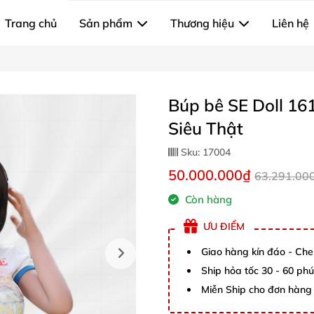
Trang chủ
Sản phẩm
Thương hiệu
Liên hệ
Búp bê SE Doll 16
Siêu Thật
Sku:
17004
50.000.000₫
63.291.00
Còn hàng
ƯU ĐIỂM
Giao hàng kín đáo - Che
Ship hỏa tốc 30 - 60 ph
Miễn Ship cho đơn hàng