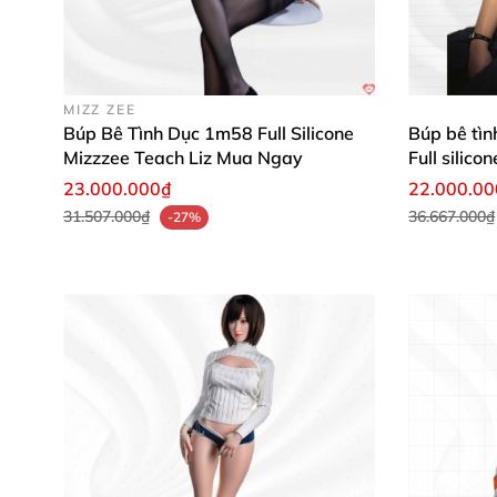
MIZZ ZEE
Búp Bê Tình Dục 1m58 Full Silicone
Búp bê tì
Mizzzee Teach Liz Mua Ngay
Full silico
23.000.000₫
22.000.0
Đừng bỏ lỡ cơ hội sở hữu ngay siêu phẩm búp
31.507.000₫
36.667.000₫
-27%
chúng tôi. Hãy trải nghiệm sự khác biệt đẳng
👉
Mua hàng ngay để tận hưởng niềm vui và sự
https://shopthanghoa.com/bup-be-tinh-duc
https://shopthanghoa.com/bup-be-tinh-duc