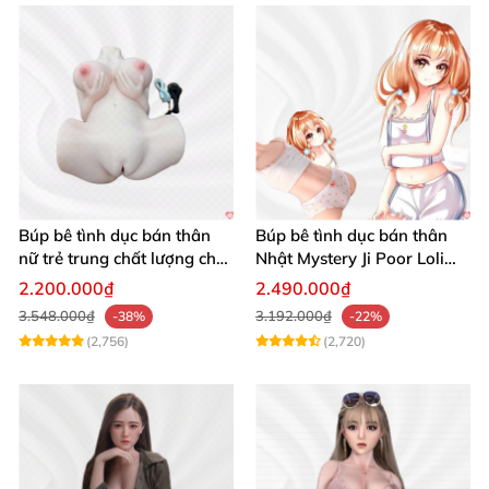
Búp bê tình dục bán thân
Búp bê tình dục bán thân
nữ trẻ trung chất lượng chất
Nhật Mystery Ji Poor Loli
chơi
TPE 6kg siêu mềm mại
2.200.000₫
2.490.000₫
3.548.000₫
3.192.000₫
-38%
-22%
(2,756)
(2,720)