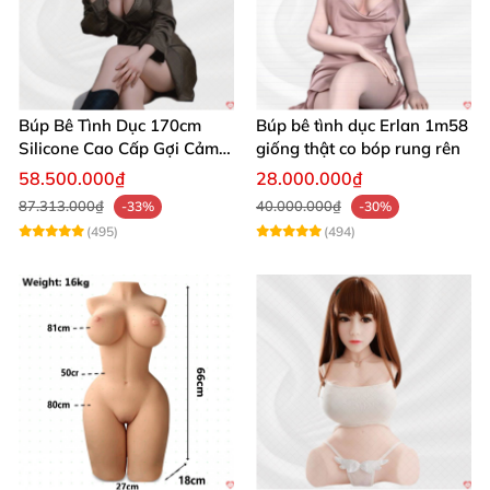
Búp Bê Tình Dục 170cm
Búp bê tình dục Erlan 1m58
Silicone Cao Cấp Gợi Cảm
giống thật co bóp rung rên
Giống Thật
58.500.000₫
28.000.000₫
87.313.000₫
40.000.000₫
-33%
-30%
(495)
(494)