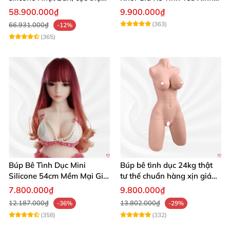
giá tốt
Đẹp
58.900.000₫
9.900.000₫
(363)
66.931.000₫
-12%
(365)
Búp Bê Tình Dục Mini
Búp bê tình dục 24kg thật
Silicone 54cm Mềm Mại Giá
tư thế chuẩn hàng xịn giá
Tốt Tặng Quà
tốt
7.800.000₫
9.800.000₫
12.187.000₫
13.802.000₫
-36%
-29%
(358)
(332)