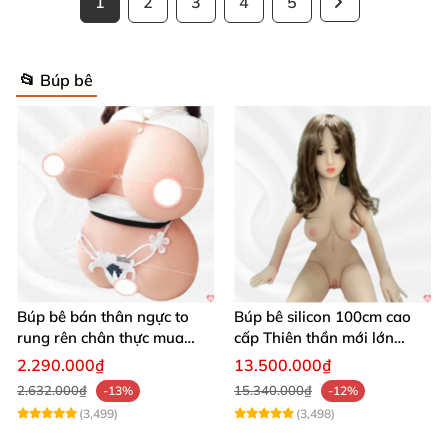
1
2
3
4
5
📂 Búp bê
Búp bê bán thân ngực to
Búp bê silicon 100cm cao
rung rên chân thực mua
cấp Thiên thần mới lớn
ngay
mượt mà mềm mại
2.290.000₫
13.500.000₫
2.632.000₫
15.340.000₫
-13%
-12%
(3,499)
(3,498)