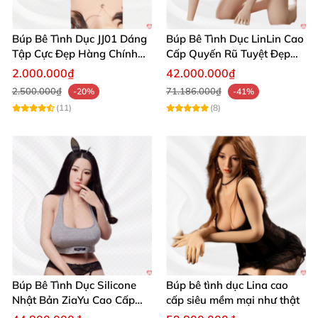
Búp Bê Tình Dục JJ01 Dáng
Búp Bê Tình Dục LinLin Cao
Tập Cực Đẹp Hàng Chính
Cấp Quyến Rũ Tuyệt Đẹp
Hãng
Mua Ngay
2.000.000₫
42.000.000₫
2.500.000₫
71.186.000₫
Búp bê Ichinomiya đẹp độc đáo mua ngay giá tốt
-20%
-41%
(11)
(8)
Búp bê Ichinomiya đẹp độc đáo mua ngay giá tốt
Búp bê Ichinomiya đẹp độc đáo mua ngay giá tốt
Búp Bê Tình Dục Silicone
Búp bê tình dục Lina cao
Nhật Bản ZiaYu Cao Cấp
cấp siêu mềm mại như thật
Chính Hãng