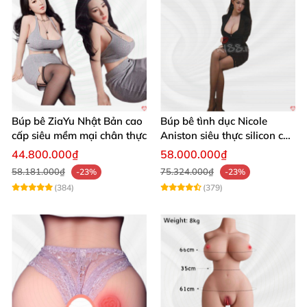
Búp bê ZiaYu Nhật Bản cao
Búp bê tình dục Nicole
cấp siêu mềm mại chân thực
Aniston siêu thực silicon cao
cấp giá tốt
44.800.000₫
58.000.000₫
58.181.000₫
75.324.000₫
-23%
-23%
(384)
(379)