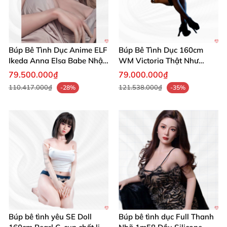
Búp Bê Tình Dục Anime ELF
Búp Bê Tình Dục 160cm
Ikeda Anna Elsa Babe Nhật
WM Victoria Thật Như
Bản 160cm 165cm
Người Thật Sang Trọng
79.500.000₫
79.000.000₫
110.417.000₫
121.538.000₫
-28%
-35%
Búp bê tình yêu SE Doll
Búp bê tình dục Full Thanh