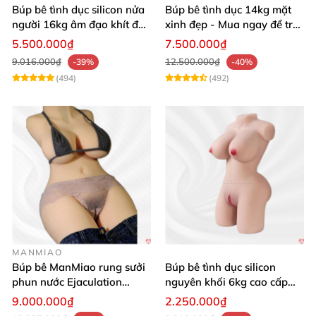
Búp bê tình dục silicon nửa
Búp bê tình dục 14kg mặt
người 16kg âm đạo khít độn
xinh đẹp - Mua ngay để trải
khung
nghiệm
5.500.000₫
7.500.000₫
9.016.000₫
12.500.000₫
-39%
-40%
(494)
(492)
MANMIAO
Búp bê ManMiao rung sưởi
Búp bê tình dục silicon
phun nước Ejaculation
nguyên khối 6kg cao cấp
Queen chuẩn
giá rẻ sexy gợi cảm
9.000.000₫
2.250.000₫