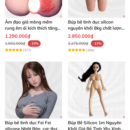
Âm đạo giả mông mềm
Búp bê tình dục silicon
rung êm ái kích thích tăng
nguyên khối 8kg chất lượng
khoái cảm
cao hấp dẫn
1.290.000₫
2.850.000₫
1.592.000₫
3.275.000₫
-19%
-13%
(377)
(368)
Búp bê tình dục Fei Fei
Búp Bê Silicon 1m Nguyên
silicone Nhật Bản, cực thực,
Khối Giá Rẻ Tình Yêu Xinh