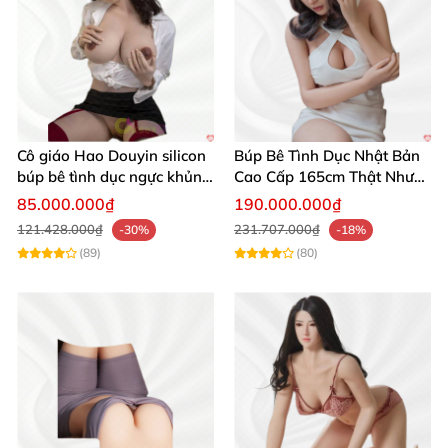
Cô giáo Hao Douyin silicon
Búp Bê Tình Dục Nhật Bản
búp bê tình dục ngực khủng
Cao Cấp 165cm Thật Như
Starpery
Người Thật
85.000.000₫
190.000.000₫
121.428.000₫
231.707.000₫
-30%
-18%
(89)
(80)