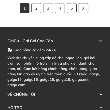
1
2
3
4
5
GaiGu - Gái Gọi Cao Cấp
Giao hàng cả đêm 24/24
Website chuyên cung cấp đồ chơi người lớn, gel bôi
trơn, sản phẩm hỗ trợ sinh lý và phụ kiện dành cho
nam, nữ. Cam kết hàng chính hãng, chất lượng, giao
hàng kín đáo và uy tín trên toàn quốc. Từ khóa: gaigu,
gaigu15, gaigu16, gaigu18, gaigu19, gaigu.net,
gaigu.com
VỀ CHÚNG TÔI
HỖ TRỢ