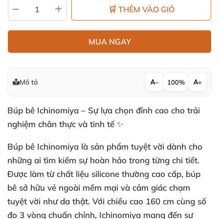
🛒 THÊM VÀO GIỎ
MUA NGAY
Mô tả
−
100%
+
Búp bê Ichinomiya – Sự lựa chọn đỉnh cao cho trải
nghiệm chân thực và tinh tế ✨
Búp bê Ichinomiya là sản phẩm tuyệt vời dành cho
những ai tìm kiếm sự hoàn hảo trong từng chi tiết.
Được làm từ chất liệu silicone thường cao cấp, búp
bê sở hữu vẻ ngoài mềm mại và cảm giác chạm
tuyệt vời như da thật. Với chiều cao 160 cm cùng số
đo 3 vòng chuẩn chỉnh, Ichinomiya mang đến sự