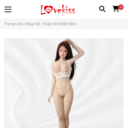
0
Trang chủ
/
Búp bê
/
Búp bê Nhật Bản