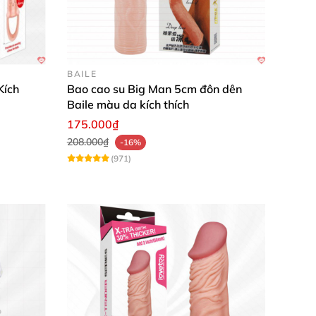
BAILE
Kích
Bao cao su Big Man 5cm đôn dên
Baile màu da kích thích
175.000₫
208.000₫
-16%
(971)