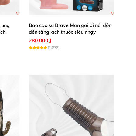
t hài lòng, lần nào cũng thăng hoa tuyệt
 để dùng nhiều lần.”
rung
Bao cao su Brave Man gai bi nổi đôn
ích
dên tăng kích thước siêu nhạy
à sản phẩm nên thử cho bất kỳ ai muốn làm
280.000₫
(1,273)
 xúc cùng bạn đời nhé! Mua ngay hôm nay để