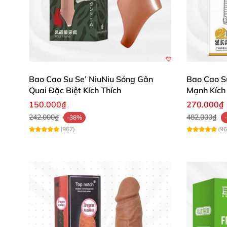
Bao Cao Su Se’ NiuNiu Sóng Gân
Bao Cao 
Quai Đặc Biệt Kích Thích
Mạnh Kích 
150.000₫
270.000₫
242.000₫
482.000₫
-38%
(967)
(96