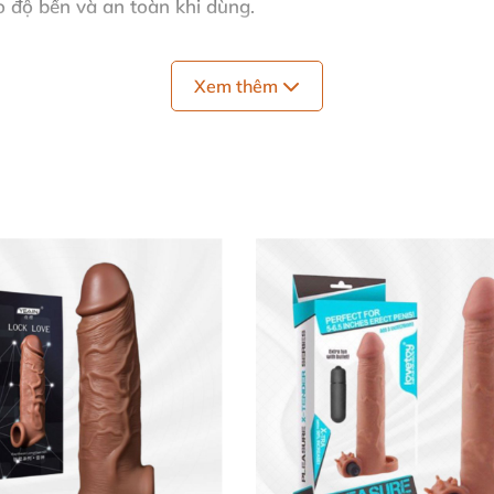
 độ bền và an toàn khi dùng.
uyên chất lượng sản phẩm lâu dài.
Xem thêm
ử dụng mọi lúc mọi nơi.
lượng và hiệu quả sử dụng cao.
 👍
ch để đảm bảo an toàn. Đeo bao vào khi dương vật đã cư
i. Sau khi sử dụng, vệ sinh sạch sẽ và lau khô để có thể 
út giây thăng hoa tiếp theo.