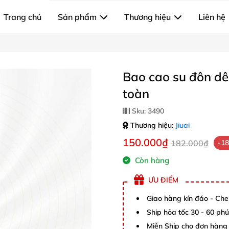
Trang chủ
Sản phẩm
Thương hiệu
Liên hệ
Bao cao su đôn dê
toàn
Sku:
3490
Thương hiệu:
Jiuai
150.000₫
182.000₫
-1
Còn hàng
ƯU ĐIỂM
Giao hàng kín đáo - Che
Ship hỏa tốc 30 - 60 ph
Miễn Ship cho đơn hàng