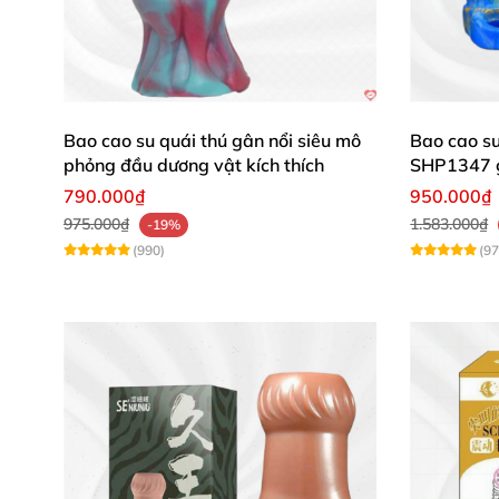
Bao cao su quái thú gân nổi siêu mô
Bao cao su
phỏng đầu dương vật kích thích
SHP1347 g
790.000₫
950.000₫
975.000₫
1.583.000₫
-19%
(990)
(97