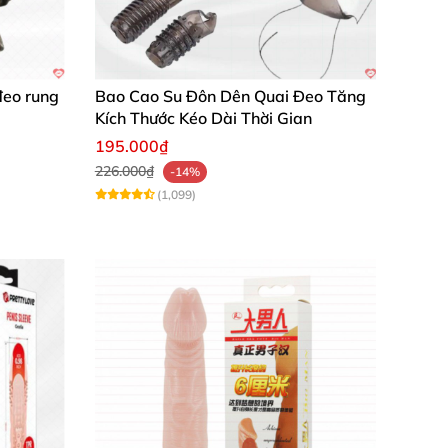
đeo rung
Bao Cao Su Đôn Dên Quai Đeo Tăng
Kích Thước Kéo Dài Thời Gian
195.000₫
226.000₫
-14%
(1,099)