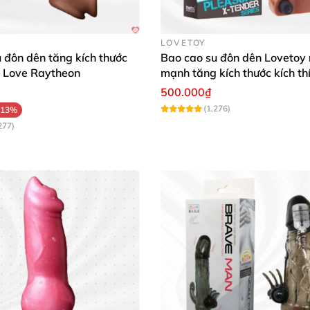
ùng rất êm và cảm giác thật sự khác biệt. Vợ tôi cũng rấ
LOVETOY
kéo dài thời gian quan hệ hơn, rất tiện lợi và dễ vệ sinh
 đôn dên tăng kích thước
Bao cao su đôn dên Lovetoy 
k Love Raytheon
mạnh tăng kích thước kích th
 mái và an toàn, cảm giác kích thích đều hơn hẳn. Đây l
500.000₫
(1,276)
-13%
277)
gân để nâng tầm cuộc yêu, chinh phục mọi cung bậc cảm
n lĩnh phái mạnh! 🚀