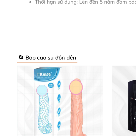
Thời hạn sử dụng: Lên đến 5 năm đảm bảo
Bảo quản: Nơi khô ráo, thoáng mát giữ ng
Quy cách: 1 chiếc, tiện lợi mang theo và s
Thương hiệu uy tín: Jiuai – Đảm bảo chất 
📂 Bao cao su đôn dên
Hướng dẫn sử dụng dễ dàng, tiện lợi
Trước khi dùng, hãy vệ sinh sản phẩm thật sạ
bao giúp trải nghiệm thêm trơn tru và thoải má
dụng giúp bạn dễ dàng chuẩn bị cho những ph
Phản hồi từ khách hàng yêu mến 💬