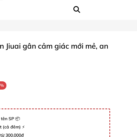
n Jiuai gân cảm giác mới mẻ, an
8%
 tên SP 📦
út (cả đêm) ⚡
 từ 300.000đ