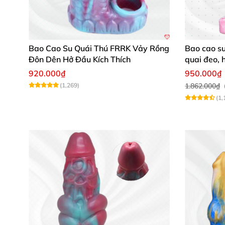
Bao Cao Su Quái Thú FRRK Vảy Rồng
Bao cao s
Đôn Dên Hở Đầu Kích Thích
quai đeo, 
920.000₫
950.000₫
(1,269)
1.862.000₫
(1,