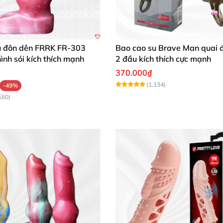
u đôn dên FRRK FR‑303
Bao cao su Brave Man quai 
hình sói kích thích mạnh
2 đầu kích thích cực mạnh
370.000₫
(1,134)
-49%
160)