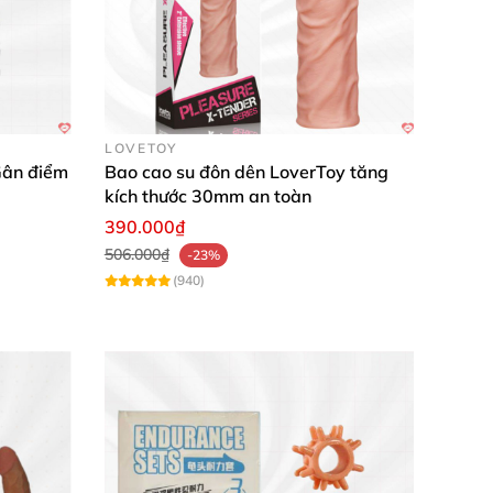
LOVETOY
Gân điểm
Bao cao su đôn dên LoverToy tăng
kích thước 30mm an toàn
390.000₫
506.000₫
-23%
(940)