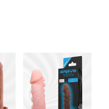
ơng cứng, sau đó thoa gel bôi trơn lên bề mặt
tái sử dụng cho những lần sau. Thiết kế tiện