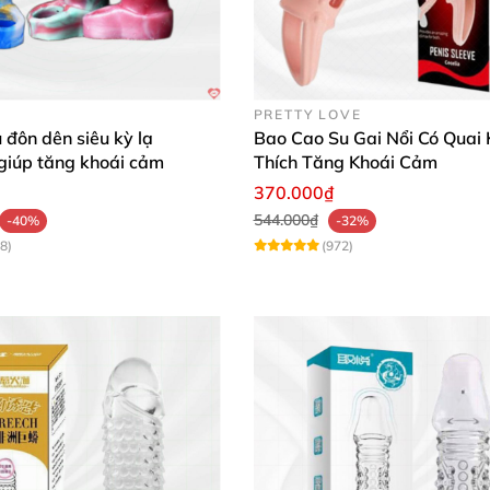
PRETTY LOVE
 đôn dên siêu kỳ lạ
Bao Cao Su Gai Nổi Có Quai 
iúp tăng khoái cảm
Thích Tăng Khoái Cảm
370.000₫
544.000₫
-40%
-32%
8)
(972)