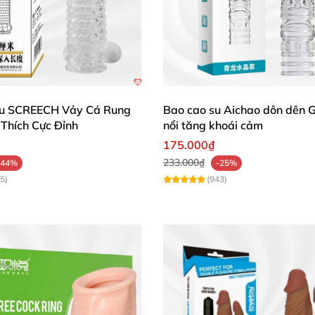
Su SCREECH Vảy Cá Rung
Bao cao su Aichao dôn dên 
Thích Cực Đỉnh
nổi tăng khoái cảm
175.000₫
233.000₫
-44%
-25%
5)
(943)