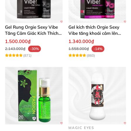
Gel Rung Orgie Sexy Vibe
Gel kích thích Orgie Sexy
Tăng Cảm Giác Kích Thích
Vibe tăng khoái cảm lên
Mạnh Mẽ
cao
1.500.000₫
1.340.000₫
2.143.000₫
1.558.000₫
-30%
-14%
(871)
(860)
MAGIC EYES