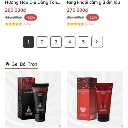
Hương Hoa Dịu Dàng Tăng
tăng khoái cảm giữ ẩm lâu
Khoái Cảm
280.000₫
270.000₫
412.000₫
307.000₫
-32%
-12%
(596)
(593)
1
2
3
4
5
📂 Gel Bôi Trơn