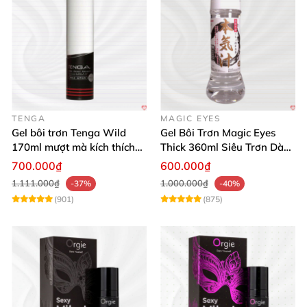
TENGA
MAGIC EYES
Gel bôi trơn Tenga Wild
Gel Bôi Trơn Magic Eyes
170ml mượt mà kích thích
Thick 360ml Siêu Trơn Dày
cảm xúc mạnh
Dưỡng Ẩm
700.000₫
600.000₫
1.111.000₫
1.000.000₫
-37%
-40%
(901)
(875)