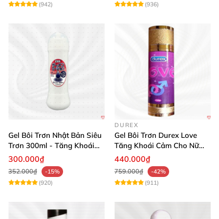
(942)
(936)
DUREX
Gel Bôi Trơn Nhật Bản Siêu
Gel Bôi Trơn Durex Love
Trơn 300ml - Tăng Khoái
Tăng Khoái Cảm Cho Nữ
Cảm
Mua Sắm Ngay
300.000₫
440.000₫
352.000₫
759.000₫
-15%
-42%
(920)
(911)