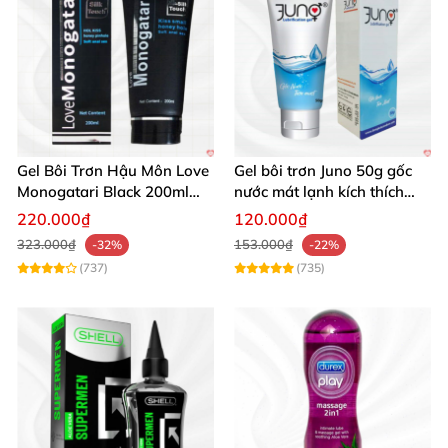
Gel Bôi Trơn Hậu Môn Love
Gel bôi trơn Juno 50g gốc
Monogatari Black 200ml
nước mát lạnh kích thích
Mềm Mượt
mua ngay
220.000₫
120.000₫
323.000₫
153.000₫
-32%
-22%
(737)
(735)