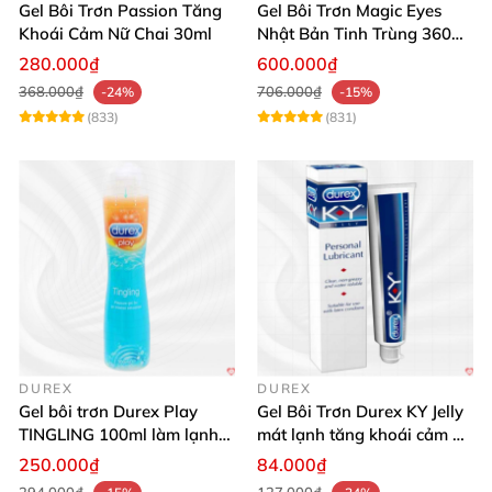
Gel Bôi Trơn Passion Tăng
Gel Bôi Trơn Magic Eyes
Khoái Cảm Nữ Chai 30ml
Nhật Bản Tinh Trùng 360ml
Kích Thích
280.000₫
600.000₫
368.000₫
706.000₫
-24%
-15%
(833)
(831)
DUREX
DUREX
Gel bôi trơn Durex Play
Gel Bôi Trơn Durex KY Jelly
TINGLING 100ml làm lạnh
mát lạnh tăng khoái cảm an
tê mê kích thích
toàn
250.000₫
84.000₫
294.000₫
127.000₫