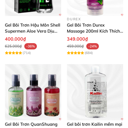
DUREX
Gel Bôi Trơn Hậu Môn Shell
Gel Bôi Trơn Durex
Supermen Aloe Vera Dịu
Massage 200ml Kích Thích
Nhẹ An Toàn
& Mềm Mịn Da
400.000₫
349.000₫
625.000₫
459.000₫
-36%
-24%
(714)
(684)
Gel Bôi Trơn QuanShuang
Gel bôi trơn Kailin mềm mại