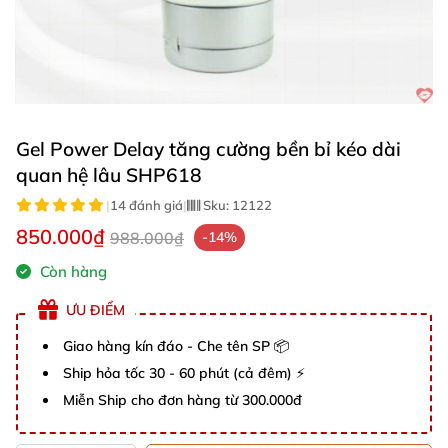
Gel Power Delay tăng cường bền bỉ kéo dài
quan hệ lâu SHP618
|
14 đánh giá
|
Sku:
12122
850.000₫
988.000₫
-14%
Còn hàng
ƯU ĐIỂM
Giao hàng kín đáo - Che tên SP 📦
Ship hỏa tốc 30 - 60 phút (cả đêm) ⚡
Miễn Ship cho đơn hàng từ 300.000đ