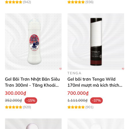
(942)
(936)
TENGA
Gel Bôi Trơn Nhật Bản Siêu
Gel bôi trơn Tenga Wild
Gel Power Delay tăng cường bền bỉ kéo dài quan hệ lâu
Trơn 300ml - Tăng Khoái
170ml mượt mà kích thích
SHP618
Cảm
cảm xúc mạnh
300.000₫
700.000₫
352.000₫
1.111.000₫
-15%
-37%
💥 Lợi Ích Tuyệt Vời Từ Gel Bôi Trơn Chống
(920)
(901)
Xuất Tinh Sớm