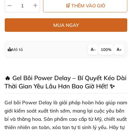
🛒 THÊM VÀO GIỎ
MUA NGAY
Mô tả
−
100%
+
🔥 Gel Bôi Power Delay – Bí Quyết Kéo Dài
Thời Gian Yêu Lâu Hơn Bao Giờ Hết! ✨
Gel bôi Power Delay là giải pháp hoàn hảo giúp nam
giới kiểm soát xuất tinh sớm, mang lại cuộc yêu bền
bỉ và thăng hoa. Sản phẩm cao cấp từ Mỹ, chiết xuất
thiên nhiên an toàn, xóa tan tự ti sinh lý yếu. Hãy tự