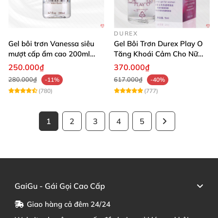
DUREX
Gel bôi trơn Vanessa siêu
Gel Bôi Trơn Durex Play O
mượt cấp ẩm cao 200ml
Tăng Khoái Cảm Cho Nữ
tăng khoái cảm
Mua Sắm Ngay
250.000₫
370.000₫
280.000₫
617.000₫
-11%
-40%
(780)
(777)
1
2
3
4
5
GaiGu - Gái Gọi Cao Cấp
Giao hàng cả đêm 24/24