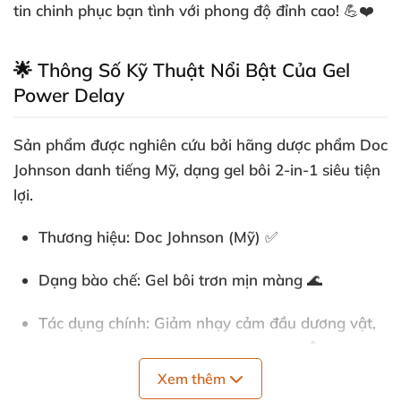
tin chinh phục bạn tình với phong độ đỉnh cao! 💪❤️
🌟 Thông Số Kỹ Thuật Nổi Bật Của Gel
Power Delay
Sản phẩm được nghiên cứu bởi hãng dược phẩm Doc
Johnson danh tiếng Mỹ, dạng gel bôi 2-in-1 siêu tiện
lợi.
Thương hiệu
: Doc Johnson (Mỹ) ✅
Dạng bào chế
: Gel bôi trơn mịn màng 🌊
Tác dụng chính
: Giảm nhạy cảm đầu dương vật,
kéo dài thời gian quan hệ 10-30 phút ⏱️
Xem thêm
Lợi ích kép
: Tăng cương cứng cho nam, bôi trơn