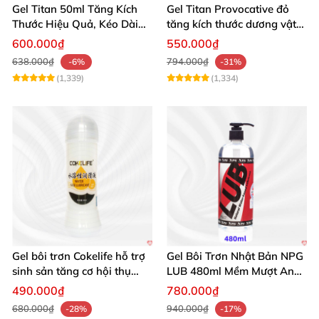
Gel Titan 50ml Tăng Kích
Gel Titan Provocative đỏ
Thước Hiệu Quả, Kéo Dài
tăng kích thước dương vật
Thời Gian
chính hãng 50ml nam
600.000₫
550.000₫
638.000₫
794.000₫
-6%
-31%
(1,339)
(1,334)
Gel bôi trơn Cokelife hỗ trợ
Gel Bôi Trơn Nhật Bản NPG
sinh sản tăng cơ hội thụ
LUB 480ml Mềm Mượt An
thai
Toàn Giá Tốt
490.000₫
780.000₫
680.000₫
940.000₫
-28%
-17%