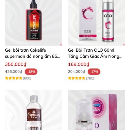
Gel bôi trơn Cokelife
Gel Bôi Trơn OLO 60ml
superman đỏ nóng ấm 85g
Tăng Cảm Giác Ấm Nóng
giảm đau rát hậu môn
Kích Thích
350.000₫
169.000₫
426.000₫
204.000₫
-18%
-17%
(800)
(785)