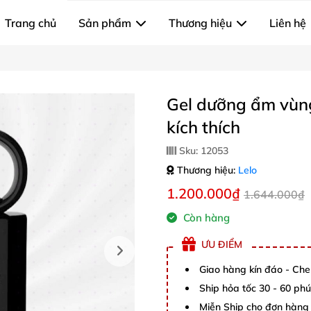
Trang chủ
Sản phẩm
Thương hiệu
Liên hệ
Gel dưỡng ẩm vùn
kích thích
Sku:
12053
Thương hiệu:
Lelo
1.200.000₫
1.644.000₫
Còn hàng
ƯU ĐIỂM
Giao hàng kín đáo - Che
Ship hỏa tốc 30 - 60 ph
Miễn Ship cho đơn hàng