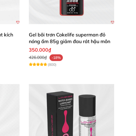
t kích
Gel bôi trơn Cokelife superman đỏ
nóng ấm 85g giảm đau rát hậu môn
350.000₫
426.000₫
-18%
(800)
dính bết, càng dùng càng thích!”
– Nguyễn