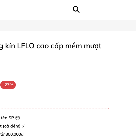
g kín LELO cao cấp mềm mượt
-27%
 tên SP 📦
út (cả đêm) ⚡
 từ 300.000đ