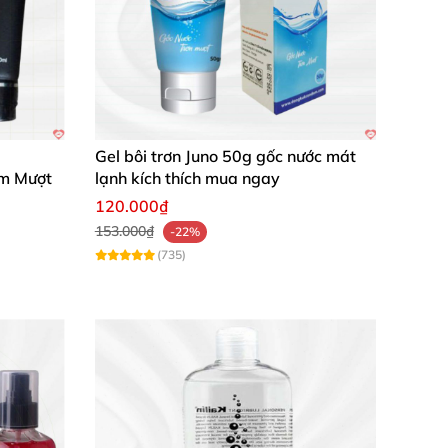
Gel bôi trơn Juno 50g gốc nước mát
m Mượt
lạnh kích thích mua ngay
120.000₫
153.000₫
-22%
(735)