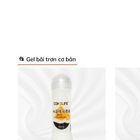
Thiết kế sang trọng, đẳng cấp vượt t
Gel bôi trơn LELO Personal Moisturizer G09 gh
giúp tăng khoái cảm trong mỗi khoảnh khắc th
📂 Gel bôi trơn cơ bản
Công thức an toàn, dịu nhẹ cho làn 
Gel bôi trơn dùng công nghệ gốc nước, không
giá như chiết xuất nhân sâm, guarana, nha đ
không mùi, không gây bết dính, dễ dàng rửa s
Thông số sản phẩm chi tiết 🔥