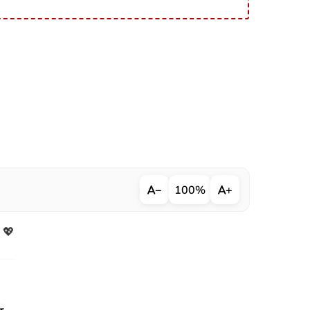
−
100%
+
 💖