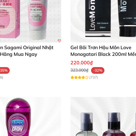
ơn Sagami Original Nhật
Gel Bôi Trơn Hậu Môn Love
 Hãng Mua Ngay
Monogatari Black 200ml Mề
220.000₫
323.000₫
-35%
-32%
8)
(737)