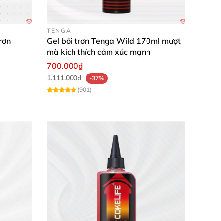
TENGA
rơn
Gel bôi trơn Tenga Wild 170ml mượt
mà kích thích cảm xúc mạnh
700.000₫
 Glycol, Tetrasodium EDTA, Aspartame,
1.111.000₫
-37%
e-20, Polyquaternium-5, PEG-45M, Citric Acid
(901)
à