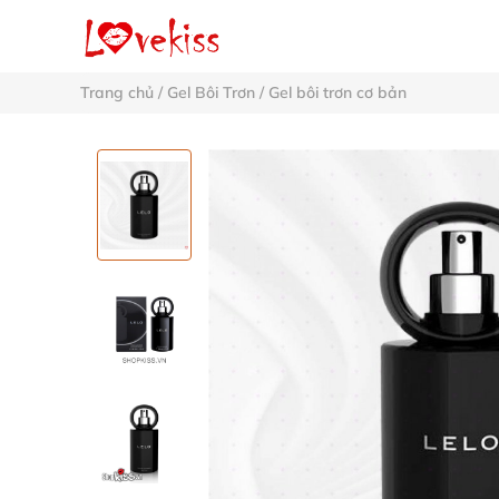
Trang chủ
/
Gel Bôi Trơn
/
Gel bôi trơn cơ bản