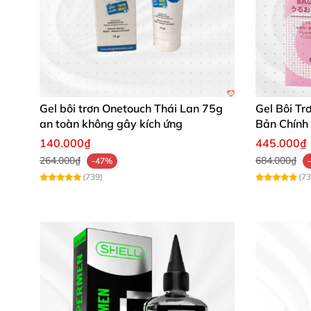
Gel bôi trơn Onetouch Thái Lan 75g
Gel Bôi Tr
an toàn không gây kích ứng
Bản Chính
140.000₫
445.000₫
264.000₫
684.000₫
-47%
(739)
(73