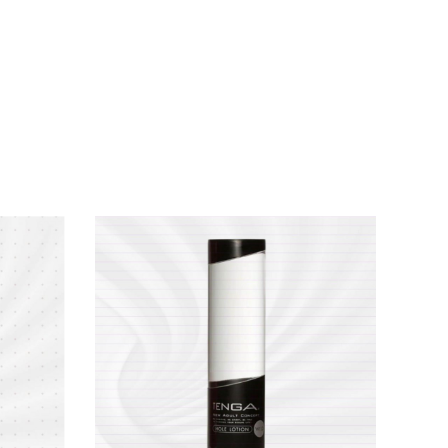
ELO danh tiếng toàn cầu. Sản phẩm không chỉ
ợng cao cấp.
g kín nhạy cảm. Thành phần thiên nhiên quý
àn da mềm mịn. Đặc biệt, gel không màu,