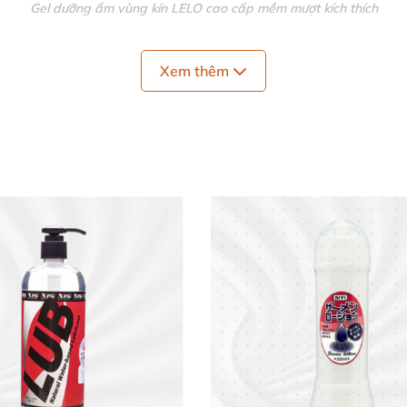
Gel dưỡng ẩm vùng kín LELO cao cấp mềm mượt kích thích
rội ✨
Xem thêm
i dấu ấn với thiết kế tinh tế, quý phái từ thương hiệu L
ân mật mà còn là biểu tượng của sự lịch lãm và chất lư
da nhạy cảm 🌿
 chứa glycerin và paraben nên tuyệt đối an toàn cho vùn
am và yến mạch giúp dưỡng ẩm sâu, phục hồi và bảo vệ l
ạch sau khi dùng.