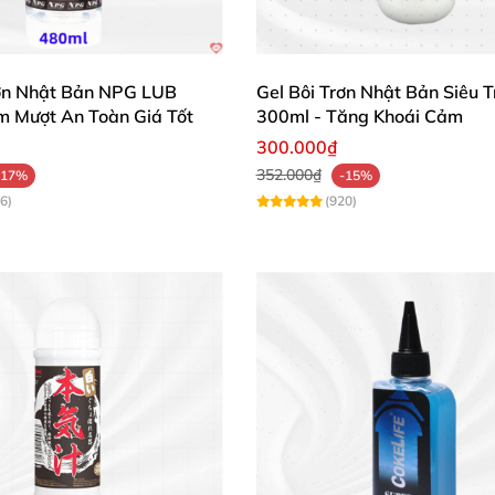
Personal Moisturizer
rơn Nhật Bản NPG LUB
Gel Bôi Trơn Nhật Bản Siêu T
 Mượt An Toàn Giá Tốt
300ml - Tăng Khoái Cảm
300.000₫
lulose, Sodium Benzoate, Potassium Sorbate, Propylene
352.000₫
-17%
-15%
tiva Extract, Aloe Barbadensis Leaf Juice
, Polysorbat
6)
(920)
glycerin và paraben
 ẩm, cân bằng độ pH vùng kín giúp tình yêu luôn mượt m
Gel dưỡng ẩm vùng kín LELO cao cấp mềm mượt kích thích