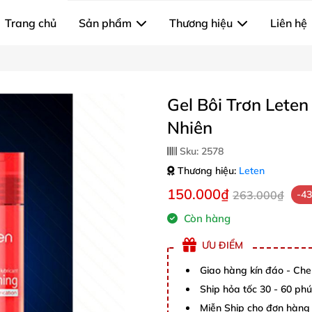
Trang chủ
Sản phẩm
Thương hiệu
Liên hệ
Gel Bôi Trơn Lete
Nhiên
Sku:
2578
Thương hiệu:
Leten
150.000₫
263.000₫
-4
Còn hàng
ƯU ĐIỂM
Giao hàng kín đáo - Che
Ship hỏa tốc 30 - 60 ph
Miễn Ship cho đơn hàng