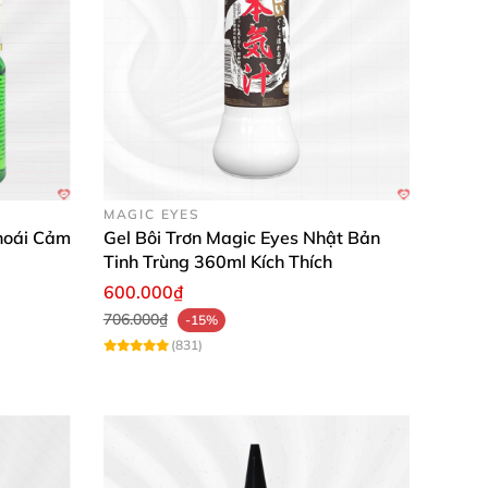
MAGIC EYES
Khoái Cảm
Gel Bôi Trơn Magic Eyes Nhật Bản
Tinh Trùng 360ml Kích Thích
600.000₫
706.000₫
-15%
(831)