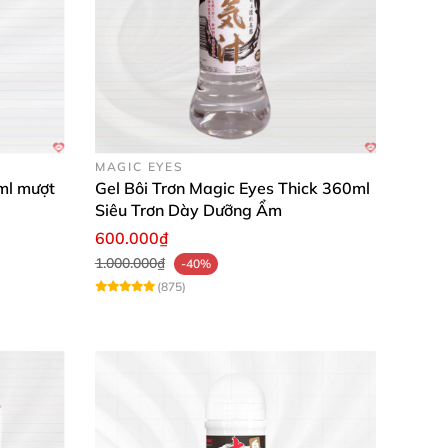
MAGIC EYES
ml mượt
Gel Bôi Trơn Magic Eyes Thick 360ml
Siêu Trơn Dày Dưỡng Ẩm
600.000₫
1.000.000₫
-40%
(875)