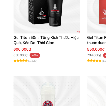
Gel Titan 50ml Tăng Kích Thước Hiệu
Gel Titan 
Quả, Kéo Dài Thời Gian
thước dươ
nam
600.000₫
550.000₫
638.000₫
794.000₫
-6%
(1,339)
(1,