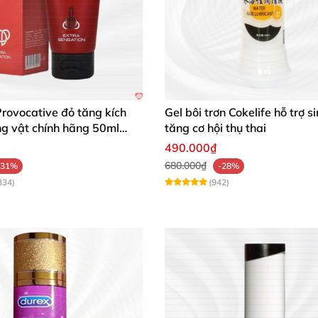
Provocative đỏ tăng kích
Gel bôi trơn Cokelife hỗ trợ s
ng vật chính hãng 50ml
tăng cơ hội thụ thai
490.000₫
680.000₫
-31%
-28%
334)
(942)