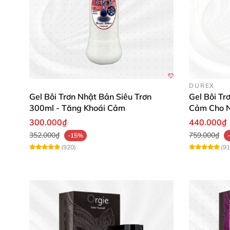
DUREX
Gel Bôi Trơn Nhật Bản Siêu Trơn
Gel Bôi Tr
300ml - Tăng Khoái Cảm
Cảm Cho 
300.000₫
440.000₫
352.000₫
759.000₫
-15%
(920)
(91