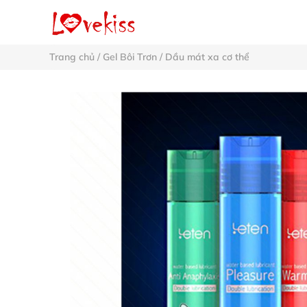
Trang chủ
/
Gel Bôi Trơn
/
Dầu mát xa cơ thể