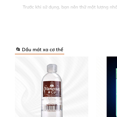
Trước khi sử dụng, bạn nên thử một lượng nhỏ
thoa gel lên những vùng cần bôi trơn. Gel Le
thẳng. Trong mọi trường hợp, hãy giữ vệ sinh 
Lưu Ý Khi Sử Dụng Gel Bôi Trơn Leten
📂 Dầu mát xa cơ thể
Luôn đọc kỹ hướng dẫn sử dụng và thành 
Sử dụng đúng mục đích bôi trơn, không lạ
Tránh để sản phẩm tiếp xúc với mắt và để 
Rửa sạch cơ thể bằng nước sau khi dùng để