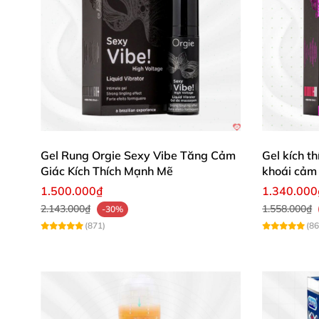
Gel Rung Orgie Sexy Vibe Tăng Cảm
Gel kích t
Giác Kích Thích Mạnh Mẽ
khoái cảm 
1.500.000₫
1.340.000
2.143.000₫
1.558.000₫
-30%
(871)
(86