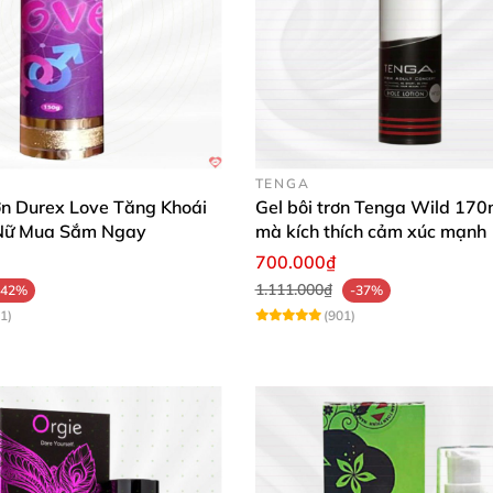
TENGA
ơn Durex Love Tăng Khoái
Gel bôi trơn Tenga Wild 170
Nữ Mua Sắm Ngay
mà kích thích cảm xúc mạnh
700.000₫
1.111.000₫
-42%
-37%
1)
(901)