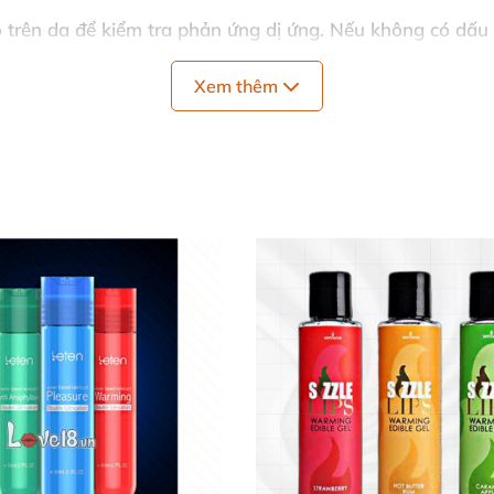
 trên da để kiểm tra phản ứng dị ứng. Nếu không có dấu 
ten an toàn khi dùng cho cả massage toàn thân giúp thư 
Xem thêm
kỹ sau khi sử dụng để mang lại cảm giác dễ chịu và sạch 
 G19 🛡️
phần trước khi dùng để tránh dị ứng hoặc tác dụng ph
m dụng hoặc dùng sai cách để bảo vệ sức khỏe.
xa tầm tay trẻ em.
 tránh bít tắc hay cảm giác khó chịu.