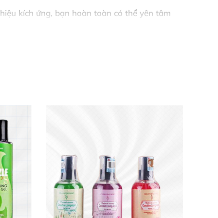
hiệu kích ứng, bạn hoàn toàn có thể yên tâm
giãn cơ bắp sau những giờ làm việc căng
sẽ.
ụ không mong muốn.