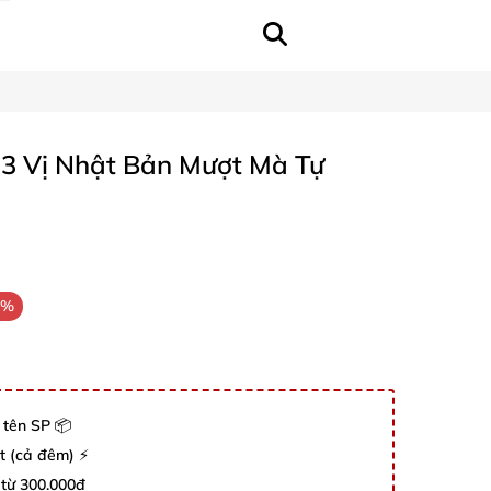
n 3 Vị Nhật Bản Mượt Mà Tự
3%
 tên SP 📦
út (cả đêm) ⚡
 từ 300.000đ