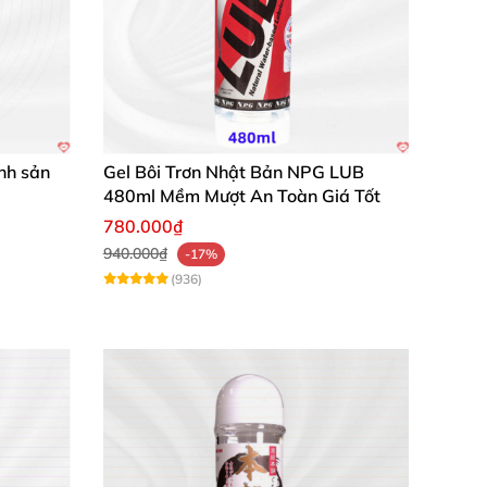
inh sản
Gel Bôi Trơn Nhật Bản NPG LUB
480ml Mềm Mượt An Toàn Giá Tốt
780.000₫
940.000₫
-17%
(936)