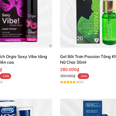
hích Orgie Sexy Vibe tăng
Gel Bôi Trơn Passion Tăng 
lên cao
Nữ Chai 30ml
₫
280.000₫
368.000₫
-14%
-24%
0)
(833)