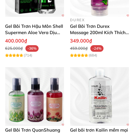
DUREX
Gel Bôi Trơn Hậu Môn Shell
Gel Bôi Trơn Durex
Supermen Aloe Vera Dịu
Massage 200ml Kích Thích
Nhẹ An Toàn
& Mềm Mịn Da
400.000₫
349.000₫
625.000₫
459.000₫
-36%
-24%
(714)
(684)
Gel Bôi Trơn QuanShuang
Gel bôi trơn Kailin mềm mại