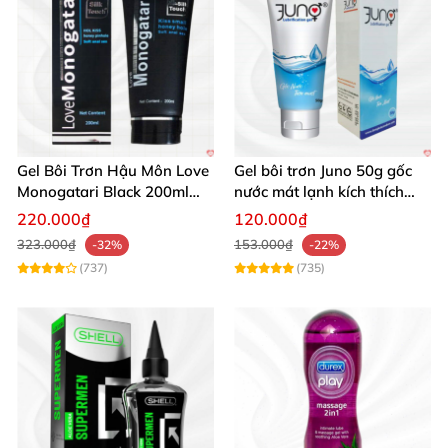
Gel Bôi Trơn Hậu Môn Love
Gel bôi trơn Juno 50g gốc
Monogatari Black 200ml
nước mát lạnh kích thích
Mềm Mượt
mua ngay
220.000₫
120.000₫
323.000₫
153.000₫
-32%
-22%
(737)
(735)