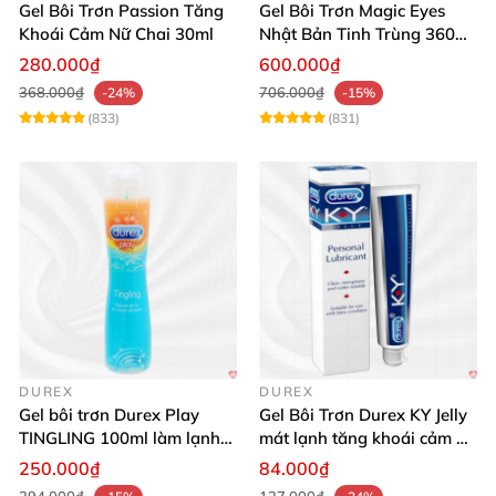
Gel Bôi Trơn Passion Tăng
Gel Bôi Trơn Magic Eyes
Khoái Cảm Nữ Chai 30ml
Nhật Bản Tinh Trùng 360ml
Kích Thích
280.000₫
600.000₫
368.000₫
706.000₫
-24%
-15%
(833)
(831)
DUREX
DUREX
Gel bôi trơn Durex Play
Gel Bôi Trơn Durex KY Jelly
TINGLING 100ml làm lạnh
mát lạnh tăng khoái cảm an
tê mê kích thích
toàn
250.000₫
84.000₫
294.000₫
127.000₫