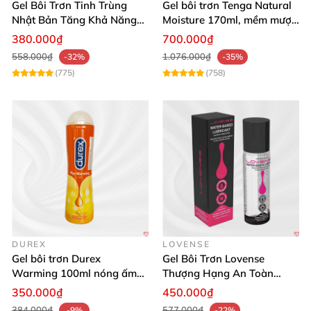
Gel Bôi Trơn Tinh Trùng
Gel bôi trơn Tenga Natural
Nhật Bản Tăng Khả Năng
Moisture 170ml, mềm mượt,
Thụ Thai 300ml
an toàn
380.000₫
700.000₫
558.000₫
1.076.000₫
-32%
-35%
(775)
(758)
DUREX
LOVENSE
Gel bôi trơn Durex
Gel Bôi Trơn Lovense
Warming 100ml nóng ấm
Thượng Hạng An Toàn
tăng khoái cảm
Hương Vị Oral
350.000₫
450.000₫
384.000₫
577.000₫
-9%
-22%