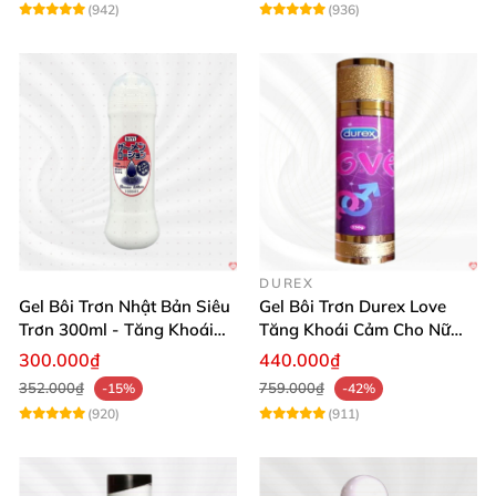
(942)
(936)
DUREX
Gel Bôi Trơn Nhật Bản Siêu
Gel Bôi Trơn Durex Love
Trơn 300ml - Tăng Khoái
Tăng Khoái Cảm Cho Nữ
Cảm
Mua Sắm Ngay
300.000₫
440.000₫
352.000₫
759.000₫
-15%
-42%
(920)
(911)