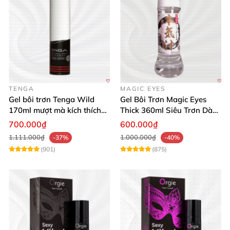
TENGA
MAGIC EYES
Gel bôi trơn Tenga Wild
Gel Bôi Trơn Magic Eyes
170ml mượt mà kích thích
Thick 360ml Siêu Trơn Dày
cảm xúc mạnh
Dưỡng Ẩm
700.000₫
600.000₫
1.111.000₫
1.000.000₫
-37%
-40%
(901)
(875)