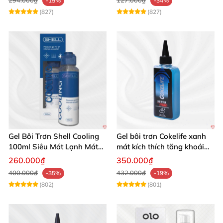
-15%
-34%
(827)
(827)
Gel Bôi Trơn Shell Cooling
Gel bôi trơn Cokelife xanh
100ml Siêu Mát Lạnh Mát
mát kích thích tăng khoái
Lâu
cảm gay
260.000₫
350.000₫
400.000₫
432.000₫
-35%
-19%
(802)
(801)