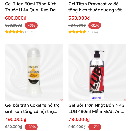
Gel Titan 50ml Tăng Kích
Gel Titan Provocative đỏ
Thước Hiệu Quả, Kéo Dài
tăng kích thước dương vật
Thời Gian
chính hãng 50ml nam
600.000₫
550.000₫
638.000₫
794.000₫
-6%
-31%
(1,339)
(1,334)
Gel bôi trơn Cokelife hỗ trợ
Gel Bôi Trơn Nhật Bản NPG
sinh sản tăng cơ hội thụ
LUB 480ml Mềm Mượt An
thai
Toàn Giá Tốt
490.000₫
780.000₫
680.000₫
940.000₫
-28%
-17%