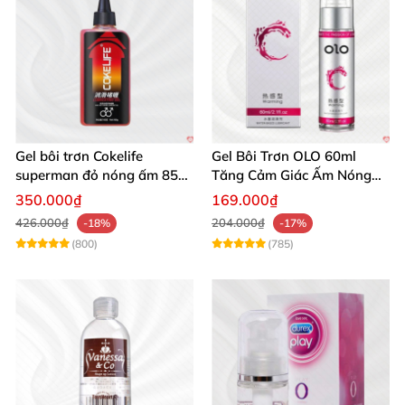
Gel bôi trơn Cokelife
Gel Bôi Trơn OLO 60ml
superman đỏ nóng ấm 85g
Tăng Cảm Giác Ấm Nóng
giảm đau rát hậu môn
Kích Thích
350.000₫
169.000₫
426.000₫
204.000₫
-18%
-17%
(800)
(785)