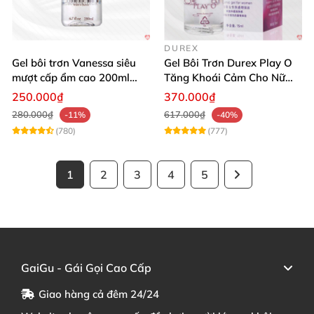
DUREX
Gel bôi trơn Vanessa siêu
Gel Bôi Trơn Durex Play O
mượt cấp ẩm cao 200ml
Tăng Khoái Cảm Cho Nữ
tăng khoái cảm
Mua Sắm Ngay
250.000₫
370.000₫
280.000₫
617.000₫
-11%
-40%
(780)
(777)
1
2
3
4
5
GaiGu - Gái Gọi Cao Cấp
Giao hàng cả đêm 24/24