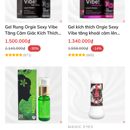
Gel Rung Orgie Sexy Vibe
Gel kích thích Orgie Sexy
Tăng Cảm Giác Kích Thích
Vibe tăng khoái cảm lên
Mạnh Mẽ
cao
1.500.000₫
1.340.000₫
2.143.000₫
1.558.000₫
-30%
-14%
(871)
(860)
MAGIC EYES