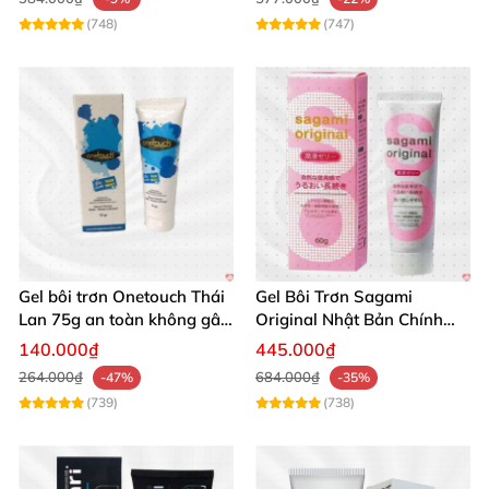
(748)
(747)
Gel bôi trơn Onetouch Thái
Gel Bôi Trơn Sagami
Lan 75g an toàn không gây
Original Nhật Bản Chính
kích ứng
Hãng Mua Ngay
140.000₫
445.000₫
264.000₫
684.000₫
-47%
-35%
(739)
(738)