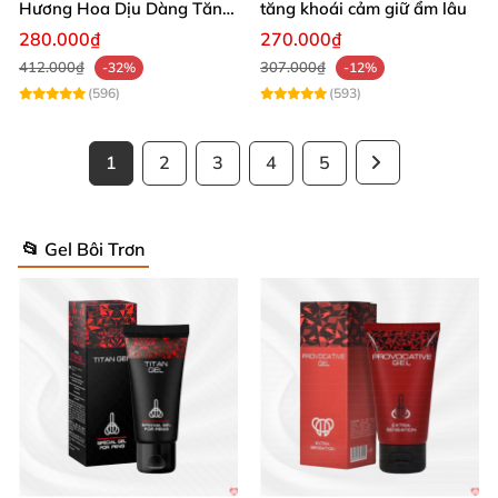
Hương Hoa Dịu Dàng Tăng
tăng khoái cảm giữ ẩm lâu
Khoái Cảm
280.000₫
270.000₫
412.000₫
307.000₫
-32%
-12%
(596)
(593)
1
2
3
4
5
📂 Gel Bôi Trơn