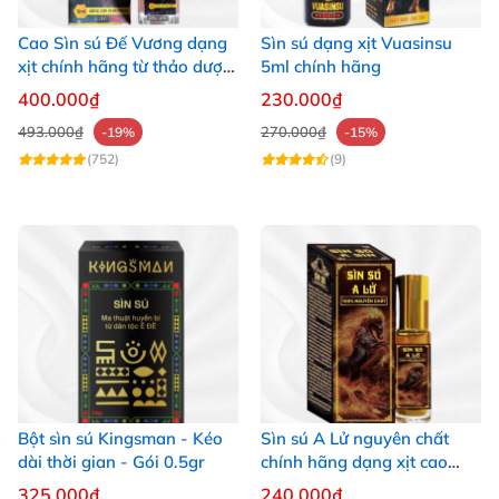
Cao Sìn sú Đế Vương dạng
Sìn sú dạng xịt Vuasinsu
xịt chính hãng từ thảo dược
5ml chính hãng
Ê Đê Việt Nam
400.000₫
230.000₫
493.000₫
270.000₫
-19%
-15%
(752)
(9)
Bột sìn sú Kingsman - Kéo
Sìn sú A Lử nguyên chất
dài thời gian - Gói 0.5gr
chính hãng dạng xịt cao
thảo dược Ê Đê
325.000₫
240.000₫