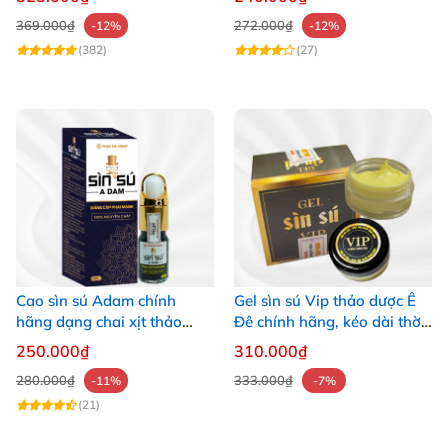
369.000₫
272.000₫
-12%
-12%
(382)
(27)
Cao sìn sú Adam chính
Gel sìn sú Vip thảo dược Ê
hãng dạng chai xịt thảo
Đê chính hãng, kéo dài thời
dược Ê Đê Việt Nam
gian quan hệ giá tốt
250.000₫
310.000₫
280.000₫
333.000₫
-11%
-7%
(21)