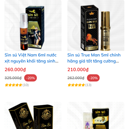
Sìn sú Việt Nam 6ml nước
Sìn sú True Man 5ml chính
xịt nguyên khối tăng sinh
hãng giá tốt tăng cường
lực
sinh lý
260.000₫
210.000₫
325.000₫
262.000₫
-20%
-20%
(10)
(13)