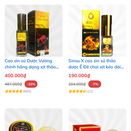
Cao sìn sú Dược Vương
Sinsu X cao sìn sú thảo
chính hãng dạng xịt thảo
dược Ê Đê chai xịt kéo dài
dược Ê Đê Tây Nguyên
sinh lý
400.000₫
190.000₫
487.000₫
204.000₫
-18%
-7%
(600)
(11)