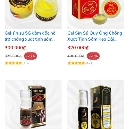
Gel sìn sú 5G đậm đặc hỗ
Gel Sìn Sú Quý Ông Chống
trợ chống xuất tinh sớm
Xuất Tinh Sớm Kéo Dài
hiệu quả
Cuộc Yêu
300.000₫
320.000₫
375.000₫
400.000₫
-20%
-20%
(15)
(421)