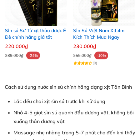
Sìn sú Sư Tử xịt thảo dược Ê
Sìn Sú Việt Nam Xịt 4ml
Đê chính hãng giá tốt
Kích Thích Mua Ngay
220.000₫
230.000₫
289.000₫
255.000₫
-24%
-10%
(8)
Cách sử dụng nước sìn sú chính hãng dạng xịt Tân Bình
Lắc đều chai xịt sìn sú trước khi sử dụng
Nhỏ 4-5 giọt sìn sú quanh đầu dương vật, không bôi
xuống thân dương vật
Massage nhẹ nhàng trong 5-7 phút cho đến khi thấy