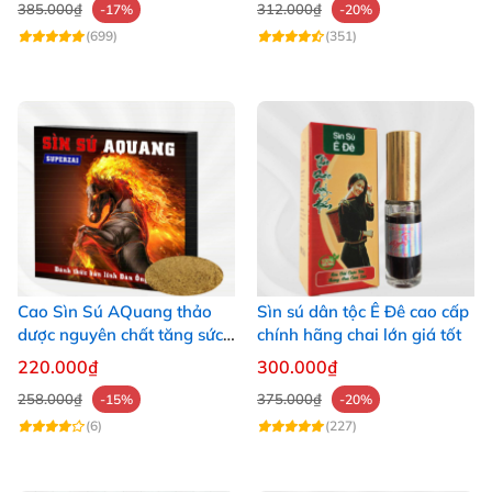
385.000₫
312.000₫
-17%
-20%
(699)
(351)
Cao Sìn Sú AQuang thảo
Sìn sú dân tộc Ê Đê cao cấp
dược nguyên chất tăng sức
chính hãng chai lớn giá tốt
khỏe
220.000₫
300.000₫
258.000₫
375.000₫
-15%
-20%
(6)
(227)