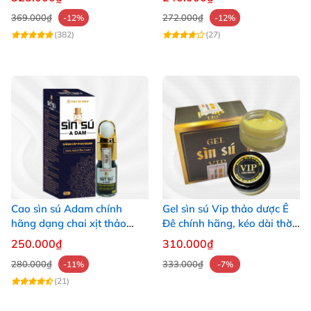
369.000₫
272.000₫
-12%
-12%
(382)
(27)
Cao sìn sú Adam chính
Gel sìn sú Vip thảo dược Ê
hãng dạng chai xịt thảo
Đê chính hãng, kéo dài thời
dược Ê Đê Việt Nam
gian quan hệ giá tốt
250.000₫
310.000₫
280.000₫
333.000₫
-11%
-7%
(21)