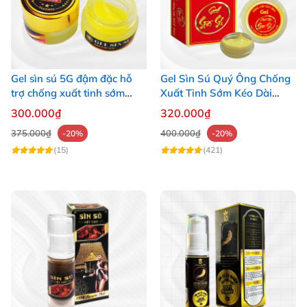
Gel sìn sú 5G đậm đặc hỗ
Gel Sìn Sú Quý Ông Chống
trợ chống xuất tinh sớm
Xuất Tinh Sớm Kéo Dài
hiệu quả
Cuộc Yêu
300.000₫
320.000₫
375.000₫
400.000₫
-20%
-20%
(15)
(421)