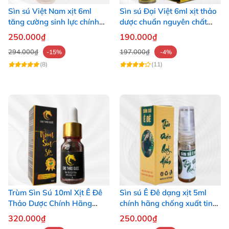
Sìn sú Việt Nam xịt 6ml
Sìn sú Đại Việt 6ml xịt thảo
tăng cường sinh lực chính
dược chuẩn nguyên chất
hãng
tăng cường sức khỏe
250.000₫
190.000₫
294.000₫
197.000₫
-15%
-4%
(8)
(11)
Trùm Sìn Sú 10ml Xịt Ê Đê
Sìn sú Ê Đê dạng xịt 5ml
Thảo Dược Chính Hãng
chính hãng chống xuất tinh
Tăng Cường Bền Bỉ
sớm tăng khoái cảm
320.000₫
250.000₫