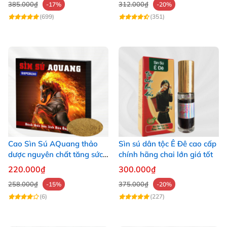
385.000₫
312.000₫
-17%
-20%
(699)
(351)
Cao Sìn Sú AQuang thảo
Sìn sú dân tộc Ê Đê cao cấp
dược nguyên chất tăng sức
chính hãng chai lớn giá tốt
khỏe
220.000₫
300.000₫
258.000₫
375.000₫
-15%
-20%
(6)
(227)