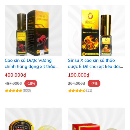
Cao sìn sú Dược Vương
Sinsu X cao sìn sú thảo
chính hãng dạng xịt thảo
dược Ê Đê chai xịt kéo dài
dược Ê Đê Tây Nguyên
sinh lý
400.000₫
190.000₫
487.000₫
204.000₫
-18%
-7%
(600)
(11)