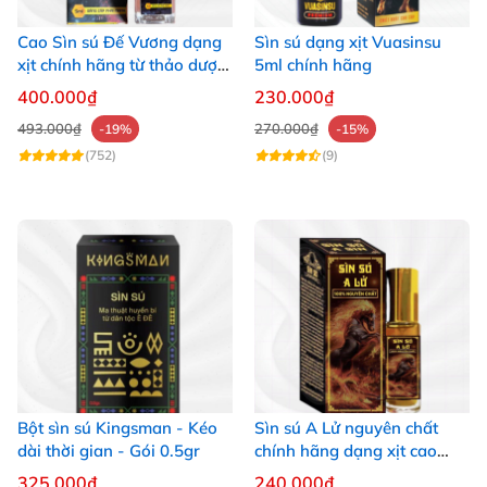
Cao Sìn sú Đế Vương dạng
Sìn sú dạng xịt Vuasinsu
xịt chính hãng từ thảo dược
5ml chính hãng
Ê Đê Việt Nam
400.000₫
230.000₫
493.000₫
270.000₫
-19%
-15%
(752)
(9)
Bột sìn sú Kingsman - Kéo
Sìn sú A Lử nguyên chất
dài thời gian - Gói 0.5gr
chính hãng dạng xịt cao
thảo dược Ê Đê
325.000₫
240.000₫