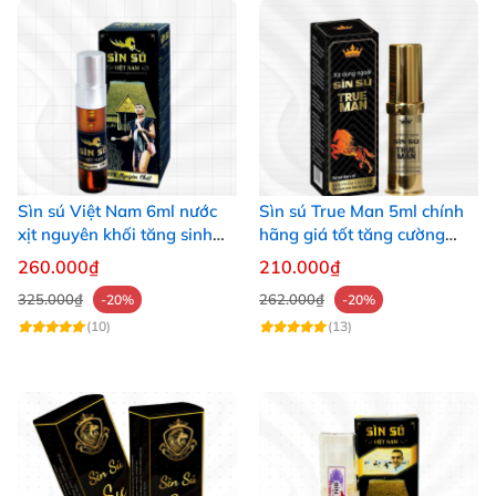
Sìn sú Việt Nam 6ml nước
Sìn sú True Man 5ml chính
xịt nguyên khối tăng sinh
hãng giá tốt tăng cường
lực
sinh lý
260.000₫
210.000₫
325.000₫
262.000₫
-20%
-20%
(10)
(13)